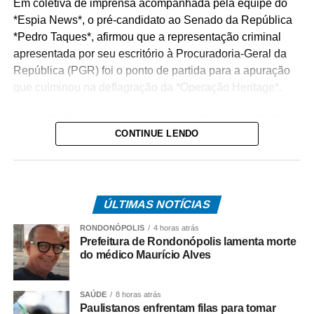
Em coletiva de imprensa acompanhada pela equipe do
*Espia News*, o pré-candidato ao Senado da República
*Pedro Taques*, afirmou que a representação criminal
apresentada por seu escritório à Procuradoria-Geral da
República (PGR) foi o ponto de partida para a apuração
que culminou na deflagração da *Operação Heritage*.
Segundo Taques, a denúncia foi construída a partir da
CONTINUE LENDO
análise de documentos que, na avaliação dele, apontam
possíveis irregularidades na celebração do acordo entre
o Estado e a operadora de telefonia.
*Como surgiu o caso*
ÚLTIMAS NOTÍCIAS
O acordo investigado envolve uma disputa tributária entre
RONDONÓPOLIS
4 horas atrás
o Governo de Mato Grosso e a Oi S.A., encerrada por
Prefeitura de Rondonópolis lamenta morte
meio de um acordo administrativo que movimentou cerca
do médico Maurício Alves
de R$ 308 milhões.
SAÚDE
8 horas atrás
Na coletiva, Pedro Taques afirmou que o Estado possuía
Paulistanos enfrentam filas para tomar