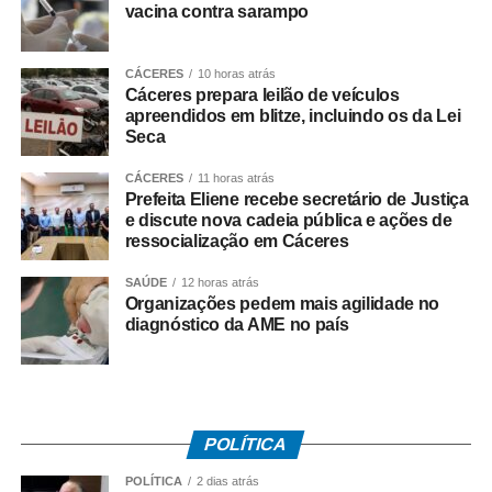
decisões judiciais favoráveis e que, por isso, não haveria
vacina contra sarampo
fundamento jurídico para a celebração do acordo da
forma como ocorreu. Segundo ele, a legislação estadual
CÁCERES
10 horas atrás
que criou a Câmara de Resolução Consensual de
Cáceres prepara leilão de veículos
Conflitos, a *Consenso-MT*, não autorizaria esse tipo de
apreendidos em blitze, incluindo os da Lei
negociação envolvendo créditos tributários.
Seca
O ex-governador também disse que sua equipe
CÁCERES
11 horas atrás
Prefeita Eliene recebe secretário de Justiça
identificou movimentações financeiras consideradas
e discute nova cadeia pública e ações de
suspeitas envolvendo fundos de investimento ligados aos
ressocialização em Cáceres
valores pagos no acordo. As informações foram reunidas
SAÚDE
12 horas atrás
em uma representação encaminhada à PGR, que
Organizações pedem mais agilidade no
posteriormente resultou na abertura das investigações
diagnóstico da AME no país
pela Polícia Federal.
*O que disse Pedro Taques*
Durante a coletiva, Taques fez duras críticas ao acordo
firmado pelo Governo do Estado e afirmou que:
POLÍTICA
– *A investigação da PF teve origem* na representação
POLÍTICA
2 dias atrás