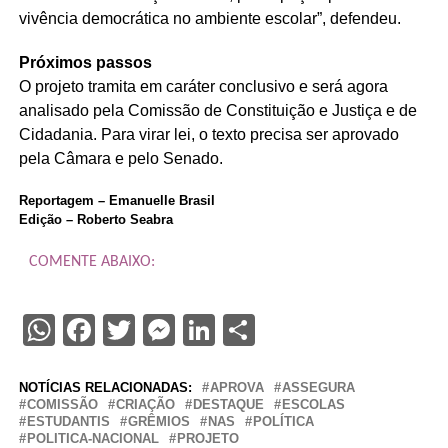
vivência democrática no ambiente escolar”, defendeu.
Próximos passos
O projeto tramita em
caráter conclusivo
e será agora
analisado pela Comissão de Constituição e Justiça e de
Cidadania. Para virar lei, o texto precisa ser aprovado
pela Câmara e pelo Senado.
Reportagem – Emanuelle Brasil
Edição – Roberto Seabra
COMENTE ABAIXO:
WhatsApp
Facebook
Twitter
Messenger
LinkedIn
Share
NOTÍCIAS RELACIONADAS:
APROVA
ASSEGURA
COMISSÃO
CRIAÇÃO
DESTAQUE
ESCOLAS
ESTUDANTIS
GRÊMIOS
NAS
POLÍTICA
POLITICA-NACIONAL
PROJETO