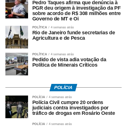
criminal apresentada por seu escritório;
Pedro Taques afirma que denúncia à
– *O acordo com a Oi foi ilegal*, em sua avaliação;
PGR deu origem à investigação da PF
sobre acordo de R$ 308 milhões entre
– *Houve falhas nos critérios* utilizados para definir os
Governo de MT e Oi
valores envolvidos;
– *O fluxo dos recursos públicos precisa ser esclarecido*
POLÍTICA
4 semanas atrás
Rio de Janeiro funde secretarias de
pelas autoridades responsáveis.
Agricultura e de Pesca
O ex-governador destacou ainda que as medidas
cautelares da Operação Heritage foram autorizadas pelo
POLÍTICA
4 semanas atrás
Pedido de vista adia votação da
Supremo Tribunal Federal após manifestação da
Política de Minerais Críticos
Procuradoria-Geral da República.
*O que investiga a Polícia Federal*
A Operação Heritage apura se houve irregularidades na
POLÍCIA
negociação envolvendo recursos públicos destinados ao
POLÍCIA
4 semanas atrás
acordo com a Oi.
Polícia Civil cumpre 20 ordens
judiciais contra investigados por
Entre os crimes investigados estão: *organização
tráfico de drogas em Rosário Oeste
criminosa, peculato, lavagem de dinheiro, crimes contra o
POLÍCIA
4 semanas atrás
Sistema Financeiro Nacional e uso de informação