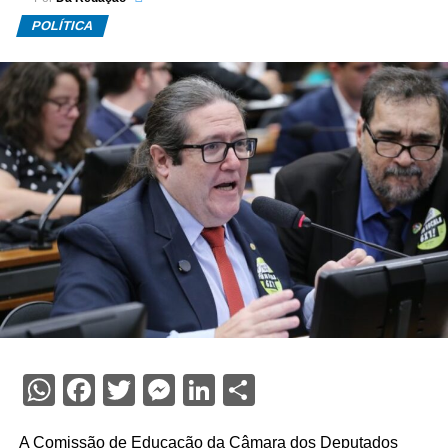
POLÍTICA
WhatsApp
Facebook
Twitter
Messenger
LinkedIn
Share
A Comissão de Educação da Câmara dos Deputados