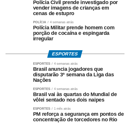
Polícia Civil prende investigado por
privilegiada*.
vender imagens de crianças em
cenas de estupro
Até o momento, a investigação segue em andamento e
POLÍCIA
4 semanas atrás
não há condenação de qualquer investigado.
Polícia Militar prende homem com
porção de cocaína e espingarda
irregular
*O que diz Mauro Mendes*
*Mauro Mendes nega todas as acusações.*
ESPORTES
Em manifestações públicas, o ex-governador afirma que
ESPORTES
4 semanas atrás
o acordo foi celebrado dentro da legalidade, com
Brasil anuncia jogadores que
respaldo técnico e jurídico, e sustenta que a investigação
disputarão 3ª semana da Liga das
esclarecerá a regularidade dos atos praticados durante
Nações
sua gestão. Mendes também atribui as acusações ao
ESPORTES
4 semanas atrás
ambiente de disputa política.
Brasil vai às quartas do Mundial de
vôlei sentado nos dois naipes
*Investigação continua*
ESPORTES
1 mês atrás
A Polícia Federal prossegue com a coleta de provas e a
PM reforça a segurança em pontos de
concentração de torcedores no Rio
análise dos documentos apreendidos durante a
Operação Heritage.