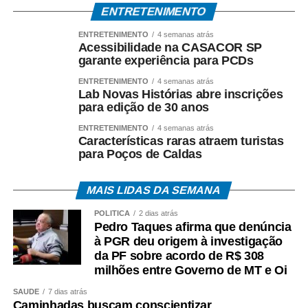
ENTRETENIMENTO
A existência da investigação não representa condenação,
ENTRETENIMENTO
4 semanas atrás
e todos os investigados têm assegurados os direitos ao
Acessibilidade na CASACOR SP
contraditório, à ampla defesa e à presunção de inocência.
garante experiência para PCDs
ENTRETENIMENTO
4 semanas atrás
O *Espia News* continuará acompanhando o andamento
Lab Novas Histórias abre inscrições
do caso e trará novas informações à medida que houver
para edição de 30 anos
manifestações oficiais das autoridades e das partes
ENTRETENIMENTO
4 semanas atrás
envolvidas.
Características raras atraem turistas
para Poços de Caldas
COMENTE ABAIXO:
MAIS LIDAS DA SEMANA
WhatsApp
Facebook
Twitter
Messenger
LinkedIn
Share
POLÍTICA
2 dias atrás
Pedro Taques afirma que denúncia
à PGR deu origem à investigação
da PF sobre acordo de R$ 308
milhões entre Governo de MT e Oi
SAÚDE
7 dias atrás
Caminhadas buscam conscientizar