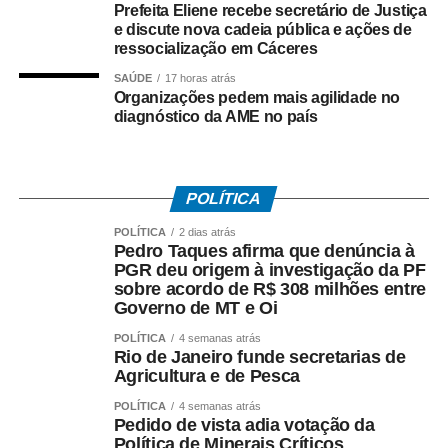
Prefeita Eliene recebe secretário de Justiça
negociação envolvendo créditos tributários.
e discute nova cadeia pública e ações de
ressocialização em Cáceres
O ex-governador também disse que sua equipe
identificou movimentações financeiras consideradas
SAÚDE
17 horas atrás
Organizações pedem mais agilidade no
suspeitas envolvendo fundos de investimento ligados aos
diagnóstico da AME no país
valores pagos no acordo. As informações foram reunidas
em uma representação encaminhada à PGR, que
posteriormente resultou na abertura das investigações
POLÍTICA
pela Polícia Federal.
POLÍTICA
2 dias atrás
*O que disse Pedro Taques*
Pedro Taques afirma que denúncia à
Durante a coletiva, Taques fez duras críticas ao acordo
PGR deu origem à investigação da PF
sobre acordo de R$ 308 milhões entre
firmado pelo Governo do Estado e afirmou que:
Governo de MT e Oi
– *A investigação da PF teve origem* na representação
criminal apresentada por seu escritório;
POLÍTICA
4 semanas atrás
Rio de Janeiro funde secretarias de
– *O acordo com a Oi foi ilegal*, em sua avaliação;
Agricultura e de Pesca
– *Houve falhas nos critérios* utilizados para definir os
POLÍTICA
4 semanas atrás
valores envolvidos;
Pedido de vista adia votação da
– *O fluxo dos recursos públicos precisa ser esclarecido*
Política de Minerais Críticos