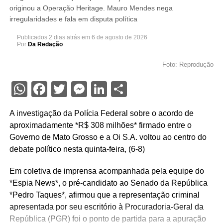
originou a Operação Heritage. Mauro Mendes nega
irregularidades e fala em disputa política
Publicados
2 dias atrás
em
6 de agosto de 2026
Por
Da Redação
Foto: Reprodução
WhatsApp
Facebook
Twitter
Messenger
LinkedIn
Share
A investigação da Polícia Federal sobre o acordo de
aproximadamente *R$ 308 milhões* firmado entre o
Governo de Mato Grosso e a Oi S.A. voltou ao centro do
debate político nesta quinta-feira, (6-8)
Em coletiva de imprensa acompanhada pela equipe do
*Espia News*, o pré-candidato ao Senado da República
*Pedro Taques*, afirmou que a representação criminal
apresentada por seu escritório à Procuradoria-Geral da
República (PGR) foi o ponto de partida para a apuração