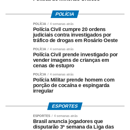
pelas autoridades responsáveis.
POLÍCIA
O ex-governador destacou ainda que as medidas
cautelares da Operação Heritage foram autorizadas pelo
POLÍCIA
4 semanas atrás
Polícia Civil cumpre 20 ordens
Supremo Tribunal Federal após manifestação da
judiciais contra investigados por
Procuradoria-Geral da República.
tráfico de drogas em Rosário Oeste
*O que investiga a Polícia Federal*
POLÍCIA
4 semanas atrás
Polícia Civil prende investigado por
A Operação Heritage apura se houve irregularidades na
vender imagens de crianças em
negociação envolvendo recursos públicos destinados ao
cenas de estupro
acordo com a Oi.
POLÍCIA
4 semanas atrás
Polícia Militar prende homem com
Entre os crimes investigados estão: *organização
porção de cocaína e espingarda
criminosa, peculato, lavagem de dinheiro, crimes contra o
irregular
Sistema Financeiro Nacional e uso de informação
privilegiada*.
ESPORTES
ESPORTES
4 semanas atrás
Até o momento, a investigação segue em andamento e
Brasil anuncia jogadores que
não há condenação de qualquer investigado.
disputarão 3ª semana da Liga das