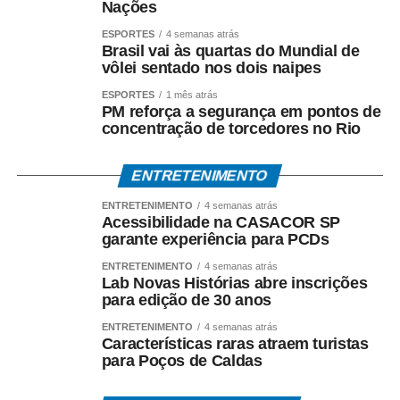
Nações
*O que diz Mauro Mendes*
ESPORTES
4 semanas atrás
*Mauro Mendes nega todas as acusações.*
Brasil vai às quartas do Mundial de
vôlei sentado nos dois naipes
Em manifestações públicas, o ex-governador afirma que
ESPORTES
1 mês atrás
o acordo foi celebrado dentro da legalidade, com
PM reforça a segurança em pontos de
respaldo técnico e jurídico, e sustenta que a investigação
concentração de torcedores no Rio
esclarecerá a regularidade dos atos praticados durante
sua gestão. Mendes também atribui as acusações ao
ENTRETENIMENTO
ambiente de disputa política.
ENTRETENIMENTO
4 semanas atrás
Acessibilidade na CASACOR SP
*Investigação continua*
garante experiência para PCDs
A Polícia Federal prossegue com a coleta de provas e a
ENTRETENIMENTO
4 semanas atrás
análise dos documentos apreendidos durante a
Lab Novas Histórias abre inscrições
Operação Heritage.
para edição de 30 anos
ENTRETENIMENTO
4 semanas atrás
A existência da investigação não representa condenação,
Características raras atraem turistas
e todos os investigados têm assegurados os direitos ao
para Poços de Caldas
contraditório, à ampla defesa e à presunção de inocência.