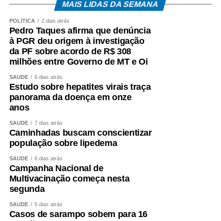
MAIS LIDAS DA SEMANA
O *Espia News* continuará acompanhando o andamento
do caso e trará novas informações à medida que houver
POLÍTICA
2 dias atrás
Pedro Taques afirma que denúncia
manifestações oficiais das autoridades e das partes
à PGR deu origem à investigação
envolvidas.
da PF sobre acordo de R$ 308
milhões entre Governo de MT e Oi
COMENTE ABAIXO:
SAÚDE
6 dias atrás
Estudo sobre hepatites virais traça
WhatsApp
Facebook
Twitter
Messenger
LinkedIn
Share
panorama da doença em onze
anos
SAÚDE
7 dias atrás
Caminhadas buscam conscientizar
população sobre lipedema
SAÚDE
6 dias atrás
Campanha Nacional de
Multivacinação começa nesta
segunda
SAÚDE
5 dias atrás
Casos de sarampo sobem para 16