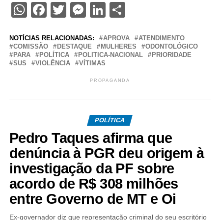
WhatsApp
Facebook
Twitter
Messenger
LinkedIn
Share
NOTÍCIAS RELACIONADAS:
APROVA
ATENDIMENTO
COMISSÃO
DESTAQUE
MULHERES
ODONTOLÓGICO
PARA
POLÍTICA
POLITICA-NACIONAL
PRIORIDADE
SUS
VIOLÊNCIA
VÍTIMAS
PROPAGANDA
POLÍTICA
Pedro Taques afirma que
denúncia à PGR deu origem à
investigação da PF sobre
acordo de R$ 308 milhões
entre Governo de MT e Oi
Ex-governador diz que representação criminal do seu escritório