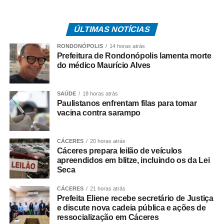
o Estado e a operadora de telefonia.
*Como surgiu o caso*
ÚLTIMAS NOTÍCIAS
O acordo investigado envolve uma disputa tributária entre
RONDONÓPOLIS
14 horas atrás
o Governo de Mato Grosso e a Oi S.A., encerrada por
Prefeitura de Rondonópolis lamenta morte
meio de um acordo administrativo que movimentou cerca
do médico Maurício Alves
de R$ 308 milhões.
SAÚDE
18 horas atrás
Na coletiva, Pedro Taques afirmou que o Estado possuía
Paulistanos enfrentam filas para tomar
decisões judiciais favoráveis e que, por isso, não haveria
vacina contra sarampo
fundamento jurídico para a celebração do acordo da
forma como ocorreu. Segundo ele, a legislação estadual
CÁCERES
20 horas atrás
que criou a Câmara de Resolução Consensual de
Cáceres prepara leilão de veículos
Conflitos, a *Consenso-MT*, não autorizaria esse tipo de
apreendidos em blitze, incluindo os da Lei
negociação envolvendo créditos tributários.
Seca
O ex-governador também disse que sua equipe
CÁCERES
21 horas atrás
Prefeita Eliene recebe secretário de Justiça
identificou movimentações financeiras consideradas
e discute nova cadeia pública e ações de
suspeitas envolvendo fundos de investimento ligados aos
ressocialização em Cáceres