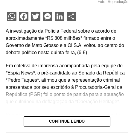
Foto: Reprodução
WhatsApp
Facebook
Twitter
Messenger
LinkedIn
Share
A investigação da Polícia Federal sobre o acordo de
aproximadamente *R$ 308 milhões* firmado entre o
Governo de Mato Grosso e a Oi S.A. voltou ao centro do
debate político nesta quinta-feira, (6-8)
Em coletiva de imprensa acompanhada pela equipe do
*Espia News*, o pré-candidato ao Senado da República
*Pedro Taques*, afirmou que a representação criminal
apresentada por seu escritório à Procuradoria-Geral da
República (PGR) foi o ponto de partida para a apuração
que culminou na deflagração da *Operação Heritage*.
Segundo Taques, a denúncia foi construída a partir da
CONTINUE LENDO
análise de documentos que, na avaliação dele, apontam
possíveis irregularidades na celebração do acordo entre