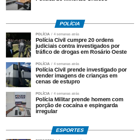
Procuradoria-Geral da República.
*O que investiga a Polícia Federal*
A Operação Heritage apura se houve irregularidades na
POLÍCIA
negociação envolvendo recursos públicos destinados ao
POLÍCIA
4 semanas atrás
acordo com a Oi.
Polícia Civil cumpre 20 ordens
judiciais contra investigados por
Entre os crimes investigados estão: *organização
tráfico de drogas em Rosário Oeste
criminosa, peculato, lavagem de dinheiro, crimes contra o
POLÍCIA
4 semanas atrás
Sistema Financeiro Nacional e uso de informação
Polícia Civil prende investigado por
privilegiada*.
vender imagens de crianças em
cenas de estupro
Até o momento, a investigação segue em andamento e
POLÍCIA
4 semanas atrás
não há condenação de qualquer investigado.
Polícia Militar prende homem com
porção de cocaína e espingarda
*O que diz Mauro Mendes*
irregular
*Mauro Mendes nega todas as acusações.*
Em manifestações públicas, o ex-governador afirma que
ESPORTES
o acordo foi celebrado dentro da legalidade, com