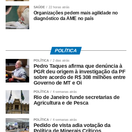
valores pagos no acordo. As informações foram reunidas
SAÚDE
22 horas atrás
em uma representação encaminhada à PGR, que
Organizações pedem mais agilidade no
posteriormente resultou na abertura das investigações
diagnóstico da AME no país
pela Polícia Federal.
*O que disse Pedro Taques*
Durante a coletiva, Taques fez duras críticas ao acordo
firmado pelo Governo do Estado e afirmou que:
POLÍTICA
– *A investigação da PF teve origem* na representação
POLÍTICA
2 dias atrás
criminal apresentada por seu escritório;
Pedro Taques afirma que denúncia à
– *O acordo com a Oi foi ilegal*, em sua avaliação;
PGR deu origem à investigação da PF
sobre acordo de R$ 308 milhões entre
– *Houve falhas nos critérios* utilizados para definir os
Governo de MT e Oi
valores envolvidos;
– *O fluxo dos recursos públicos precisa ser esclarecido*
POLÍTICA
4 semanas atrás
Rio de Janeiro funde secretarias de
pelas autoridades responsáveis.
Agricultura e de Pesca
O ex-governador destacou ainda que as medidas
cautelares da Operação Heritage foram autorizadas pelo
POLÍTICA
4 semanas atrás
Pedido de vista adia votação da
Supremo Tribunal Federal após manifestação da
Política de Minerais Críticos