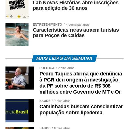
Lab Novas Histórias abre inscrições
COMENTE ABAIXO:
para edição de 30 anos
WhatsApp
Facebook
Twitter
Messenger
LinkedIn
Share
ENTRETENIMENTO
4 semanas atrás
Características raras atraem turistas
para Poços de Caldas
MAIS LIDAS DA SEMANA
POLÍTICA
2 dias atrás
Pedro Taques afirma que denúncia
à PGR deu origem à investigação
da PF sobre acordo de R$ 308
milhões entre Governo de MT e Oi
SAÚDE
7 dias atrás
Caminhadas buscam conscientizar
população sobre lipedema
SAÚDE
6 dias atrás