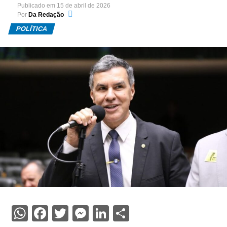
Publicado em
15 de abril de 2026
Por
Da Redação
POLÍTICA
WhatsApp
Facebook
Twitter
Messenger
LinkedIn
Share