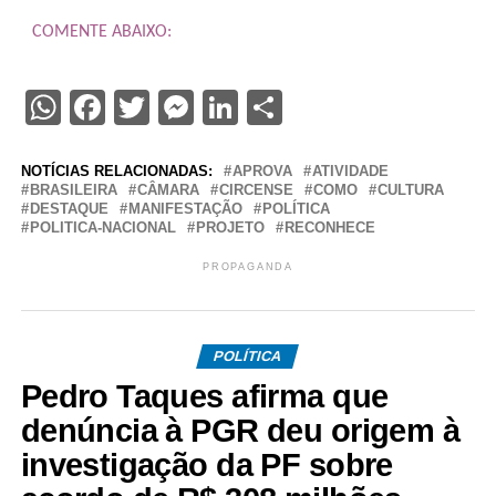
COMENTE ABAIXO:
WhatsApp
Facebook
Twitter
Messenger
LinkedIn
Share
NOTÍCIAS RELACIONADAS:
APROVA
ATIVIDADE
BRASILEIRA
CÂMARA
CIRCENSE
COMO
CULTURA
DESTAQUE
MANIFESTAÇÃO
POLÍTICA
POLITICA-NACIONAL
PROJETO
RECONHECE
PROPAGANDA
POLÍTICA
Pedro Taques afirma que
denúncia à PGR deu origem à
investigação da PF sobre