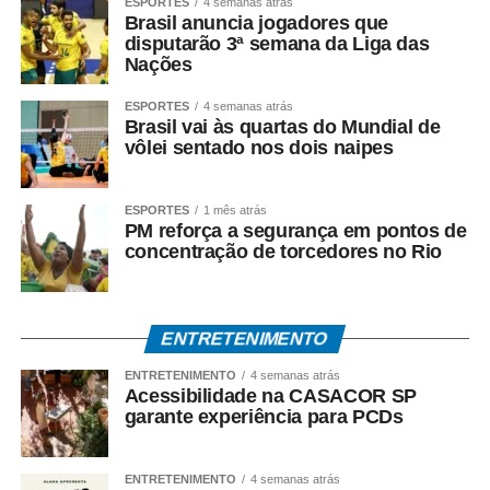
ESPORTES
4 semanas atrás
respaldo técnico e jurídico, e sustenta que a investigação
Brasil anuncia jogadores que
disputarão 3ª semana da Liga das
esclarecerá a regularidade dos atos praticados durante
Nações
sua gestão. Mendes também atribui as acusações ao
ambiente de disputa política.
ESPORTES
4 semanas atrás
Brasil vai às quartas do Mundial de
*Investigação continua*
vôlei sentado nos dois naipes
A Polícia Federal prossegue com a coleta de provas e a
análise dos documentos apreendidos durante a
ESPORTES
1 mês atrás
Operação Heritage.
PM reforça a segurança em pontos de
concentração de torcedores no Rio
A existência da investigação não representa condenação,
e todos os investigados têm assegurados os direitos ao
contraditório, à ampla defesa e à presunção de inocência.
ENTRETENIMENTO
O *Espia News* continuará acompanhando o andamento
ENTRETENIMENTO
4 semanas atrás
Acessibilidade na CASACOR SP
do caso e trará novas informações à medida que houver
garante experiência para PCDs
manifestações oficiais das autoridades e das partes
envolvidas.
ENTRETENIMENTO
4 semanas atrás