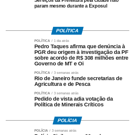
Serviços da Prefeitura pela cidade não
param mesmo durante a Exposul
COMENTE ABAIXO:
POLÍTICA
WhatsApp
Facebook
Twitter
Messenger
LinkedIn
Share
POLÍTICA
1 dia atrás
Pedro Taques afirma que denúncia à
PGR deu origem à investigação da PF
sobre acordo de R$ 308 milhões entre
Governo de MT e Oi
POLÍTICA
3 semanas atrás
Rio de Janeiro funde secretarias de
Agricultura e de Pesca
POLÍTICA
3 semanas atrás
Pedido de vista adia votação da
Política de Minerais Críticos
POLÍCIA
POLÍCIA
3 semanas atrás