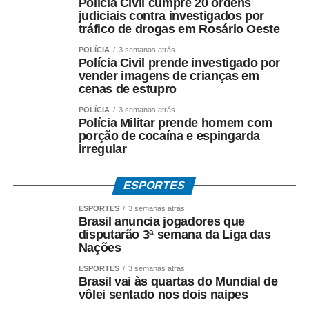
Polícia Civil cumpre 20 ordens
judiciais contra investigados por
tráfico de drogas em Rosário Oeste
POLÍCIA
3 semanas atrás
Polícia Civil prende investigado por
vender imagens de crianças em
cenas de estupro
POLÍCIA
3 semanas atrás
Polícia Militar prende homem com
porção de cocaína e espingarda
irregular
ESPORTES
ESPORTES
3 semanas atrás
Brasil anuncia jogadores que
disputarão 3ª semana da Liga das
Nações
ESPORTES
3 semanas atrás
Brasil vai às quartas do Mundial de
vôlei sentado nos dois naipes