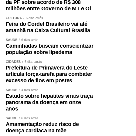
da PF sobre acordo de R$ 308
milhões entre Governo de MT e Oi
CULTURA
6 dias atrás
Feira do Cordel Brasileiro vai até
amanhã na Caixa Cultural Brasília
SAÚDE
6 dias atrás
Caminhadas buscam conscientizar
população sobre lipedema
CIDADES
6 dias atrás
Prefeitura de Primavera do Leste
articula força-tarefa para combater
excesso de fios em postes
SAÚDE
4 dias atrás
Estudo sobre hepatites virais traça
panorama da doença em onze
anos
SAÚDE
6 dias atrás
Amamentação reduz risco de
doença cardíaca na mãe