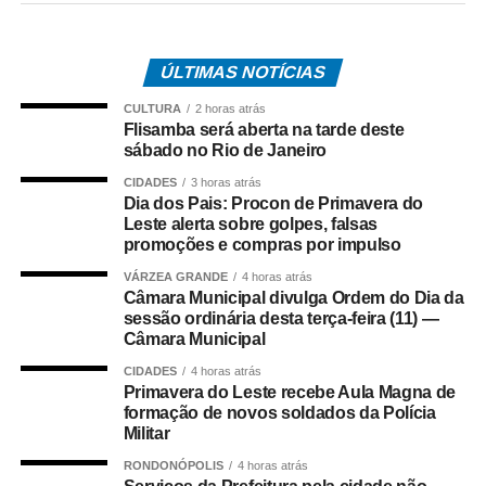
enfrentamento às facções criminosas instaladas no
município, desarticulando a atuação dos investigados e
ÚLTIMAS NOTÍCIAS
enfraquecendo a estrutura da organização criminosa.
CULTURA
2 horas atrás
O trabalho é resultado de investigações conduzidas pela
Flisamba será aberta na tarde deste
equipe da Delegacia de Rosário Oeste, que reuniram
sábado no Rio de Janeiro
elementos indicando o envolvimento dos suspeitos com o
CIDADES
3 horas atrás
comércio ilícito de entorpecentes em Rosário Oeste.
Dia dos Pais: Procon de Primavera do
Leste alerta sobre golpes, falsas
promoções e compras por impulso
A ação contou com apoio de equipes da Regional de
Várzea Grande e da Diretoria Metropolitana, que atuaram
VÁRZEA GRANDE
4 horas atrás
Câmara Municipal divulga Ordem do Dia da
no cumprimento simultâneo dos mandados judiciais.
sessão ordinária desta terça-feira (11) —
Câmara Municipal
As investigações prosseguem para identificar outros
integrantes da organização criminosa e aprofundar a
CIDADES
4 horas atrás
Primavera do Leste recebe Aula Magna de
apuração dos crimes relacionados ao tráfico de drogas e
formação de novos soldados da Polícia
à atuação da facção no município.
Militar
RONDONÓPOLIS
4 horas atrás