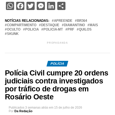
WhatsApp
Facebook
Twitter
Messenger
LinkedIn
Share
NOTÍCIAS RELACIONADAS:
APREENDE
BR364
COMPARTIMENTO
DESTAQUE
DIAMANTINO
MAIS
OCULTO
POLICIA
POLICIA-MT
PRF
QUILOS
SKUNK
PROPAGANDA
POLÍCIA
Polícia Civil cumpre 20 ordens
judiciais contra investigados
por tráfico de drogas em
Rosário Oeste
Publicados
3 semanas atrás
em
15 de julho de 2026
Por
Da Redação