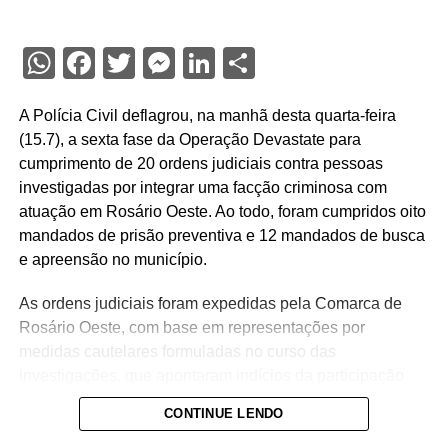
WhatsApp
Facebook
Twitter
Messenger
LinkedIn
Share
A Polícia Civil deflagrou, na manhã desta quarta-feira
(15.7), a sexta fase da Operação Devastate para
cumprimento de 20 ordens judiciais contra pessoas
investigadas por integrar uma facção criminosa com
atuação em Rosário Oeste. Ao todo, foram cumpridos oito
mandados de prisão preventiva e 12 mandados de busca
e apreensão no município.
As ordens judiciais foram expedidas pela Comarca de
Rosário Oeste, com base em representações por
medidas cautelares formuladas no curso das
investigações, que apontaram indícios da participação
dos alvos no tráfico de drogas na região.
CONTINUE LENDO
A operação tem como objetivo intensificar o