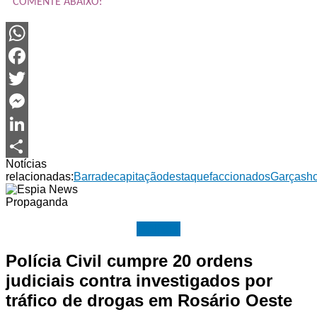
COMENTE ABAIXO:
WhatsApp
Facebook
Twitter
Messenger
LinkedIn
Notícias
Share
relacionadas:
Barra
decapitação
destaque
faccionados
Garças
h
Propaganda
Polícia
Polícia Civil cumpre 20 ordens
judiciais contra investigados por
tráfico de drogas em Rosário Oeste