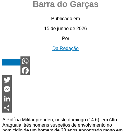
Barra do Garças
Publicado em
15 de junho de 2026
Por
Da Redação
Polícia
WhatsApp
Facebook
Twitter
Messenger
LinkedIn
Share
A Polícia Militar prendeu, neste domingo (14.6), em Alto
Araguaia, três homens suspeitos de envolvimento no
homicídio de um homem de 28 anos encontrado morto em