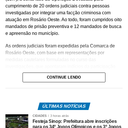
cumprimento de 20 ordens judiciais contra pessoas
investigadas por integrar uma facção criminosa com
atuação em Rosário Oeste. Ao todo, foram cumpridos oito
mandados de prisão preventiva e 12 mandados de busca
e apreensão no município.
As ordens judiciais foram expedidas pela Comarca de
Rosário Oeste, com base em representações por
medidas cautelares formuladas no curso das
investigações, que apontaram indícios da participação
dos alvos no tráfico de drogas na região.
CONTINUE LENDO
A operação tem como objetivo intensificar o
enfrentamento às facções criminosas instaladas no
município, desarticulando a atuação dos investigados e
ÚLTIMAS NOTÍCIAS
enfraquecendo a estrutura da organização criminosa.
CIDADES
3 horas atrás
O trabalho é resultado de investigações conduzidas pela
Festeja Sinop: Prefeitura abre inscrições
equipe da Delegacia de Rosário Oeste, que reuniram
para os 34º Jogos Olímpicos e os 3º Jogos