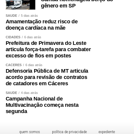
gênero em SP
SAÚDE
5 dias atrás
Amamentação reduz risco de
doença cardíaca na mãe
CIDADES
6 dias atrás
Prefeitura de Primavera do Leste
articula força-tarefa para combater
excesso de fios em postes
CÁCERES
6 dias atrás
Defensoria Pública de MT articula
acordo para revisão de contratos
de catadores em Cáceres
SAÚDE
4 dias atrás
Campanha Nacional de
Multivacinação começa nesta
segunda
quem somos
política de privacidade
expediente