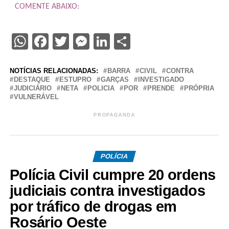
COMENTE ABAIXO:
WhatsApp
Facebook
Twitter
Messenger
LinkedIn
Share
NOTÍCIAS RELACIONADAS:
BARRA
CIVIL
CONTRA
DESTAQUE
ESTUPRO
GARÇAS
INVESTIGADO
JUDICIÁRIO
NETA
POLICIA
POR
PRENDE
PRÓPRIA
VULNERÁVEL
PROPAGANDA
POLÍCIA
Polícia Civil cumpre 20 ordens
judiciais contra investigados
por tráfico de drogas em
Rosário Oeste