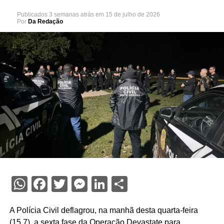
Publicados
3 semanas atrás
em
15 de julho de 2026
Por
Da Redação
WhatsApp
Facebook
Twitter
Messenger
LinkedIn
Share
A Polícia Civil deflagrou, na manhã desta quarta-feira
(15.7), a sexta fase da Operação Devastate para