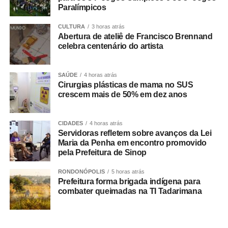
Paralímpicos
elementos indicando o envolvimento dos suspeitos com o
comércio ilícito de entorpecentes em Rosário Oeste.
CULTURA
3 horas atrás
Abertura de ateliê de Francisco Brennand
A ação contou com apoio de equipes da Regional de
celebra centenário do artista
Várzea Grande e da Diretoria Metropolitana, que atuaram
no cumprimento simultâneo dos mandados judiciais.
SAÚDE
4 horas atrás
Cirurgias plásticas de mama no SUS
As investigações prosseguem para identificar outros
crescem mais de 50% em dez anos
integrantes da organização criminosa e aprofundar a
apuração dos crimes relacionados ao tráfico de drogas e
CIDADES
4 horas atrás
à atuação da facção no município.
Servidoras refletem sobre avanços da Lei
Maria da Penha em encontro promovido
pela Prefeitura de Sinop
RONDONÓPOLIS
5 horas atrás
Prefeitura forma brigada indígena para
COMENTE ABAIXO:
combater queimadas na TI Tadarimana
WhatsApp
Facebook
Twitter
Messenger
LinkedIn
Share