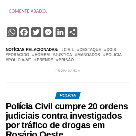
COMENTE ABAIXO:
WhatsApp
Facebook
Twitter
Messenger
LinkedIn
Share
NOTÍCIAS RELACIONADAS:
CIVIL
DESTAQUE
DOIS
FORAGIDO
HOMEM
JUSTIÇA
MANDADOS
POLICIA
POLICIA-MT
PRENDE
PRISÃO
PROPAGANDA
POLÍCIA
Polícia Civil cumpre 20 ordens
judiciais contra investigados
por tráfico de drogas em
Rosário Oeste