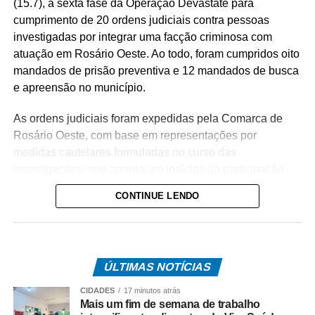
(15.7), a sexta fase da Operação Devastate para
cumprimento de 20 ordens judiciais contra pessoas
investigadas por integrar uma facção criminosa com
atuação em Rosário Oeste. Ao todo, foram cumpridos oito
mandados de prisão preventiva e 12 mandados de busca
e apreensão no município.
As ordens judiciais foram expedidas pela Comarca de
Rosário Oeste, com base em representações por
medidas cautelares formuladas no curso das
investigações, que apontaram indícios da participação
dos alvos no tráfico de drogas na região.
CONTINUE LENDO
A operação tem como objetivo intensificar o
enfrentamento às facções criminosas instaladas no
município, desarticulando a atuação dos investigados e
ÚLTIMAS NOTÍCIAS
enfraquecendo a estrutura da organização criminosa.
CIDADES
17 minutos atrás
O trabalho é resultado de investigações conduzidas pela
Mais um fim de semana de trabalho