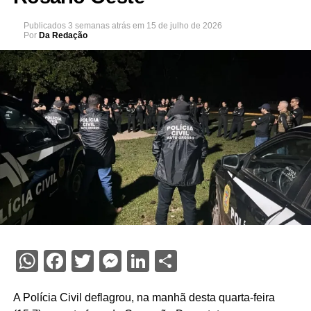
Publicados
3 semanas atrás
em
15 de julho de 2026
Por
Da Redação
WhatsApp
Facebook
Twitter
Messenger
LinkedIn
Share
A Polícia Civil deflagrou, na manhã desta quarta-feira