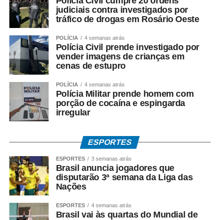
Polícia Civil cumpre 20 ordens
judiciais contra investigados por
tráfico de drogas em Rosário Oeste
POLÍCIA
4 semanas atrás
Polícia Civil prende investigado por
vender imagens de crianças em
cenas de estupro
POLÍCIA
4 semanas atrás
Polícia Militar prende homem com
porção de cocaína e espingarda
irregular
ESPORTES
ESPORTES
3 semanas atrás
Brasil anuncia jogadores que
disputarão 3ª semana da Liga das
Nações
ESPORTES
4 semanas atrás
Brasil vai às quartas do Mundial de