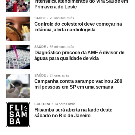
equipe da Delegacia de Rosário Oeste, que reuniram
intensifica atendimentos do Vira Saúde em
Primavera do Leste
elementos indicando o envolvimento dos suspeitos com o
comércio ilícito de entorpecentes em Rosário Oeste.
SAÚDE
20 minutos atrás
Controle do colesterol deve começar na
A ação contou com apoio de equipes da Regional de
infância, alerta cardiologista
Várzea Grande e da Diretoria Metropolitana, que atuaram
no cumprimento simultâneo dos mandados judiciais.
SAÚDE
56 minutos atrás
Diagnóstico precoce da AME é divisor de
As investigações prosseguem para identificar outros
águas para qualidade de vida
integrantes da organização criminosa e aprofundar a
apuração dos crimes relacionados ao tráfico de drogas e
SAÚDE
2 horas atrás
à atuação da facção no município.
Campanha contra sarampo vacinou 280
mil pessoas em SP em uma semana
CULTURA
14 horas atrás
Flisamba será aberta na tarde deste
COMENTE ABAIXO:
sábado no Rio de Janeiro
WhatsApp
Facebook
Twitter
Messenger
LinkedIn
Share