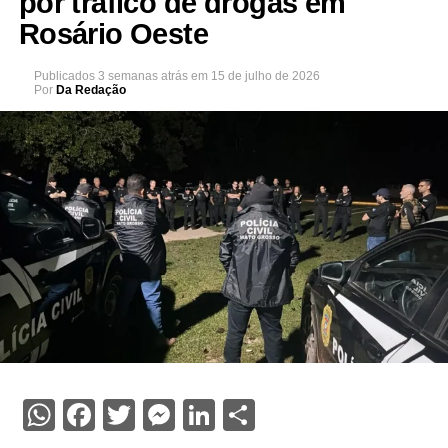
por tráfico de drogas em
Rosário Oeste
Publicados
3 semanas atrás
em
15 de julho de 2026
Por
Da Redação
WhatsApp
Facebook
Twitter
Messenger
LinkedIn
Share