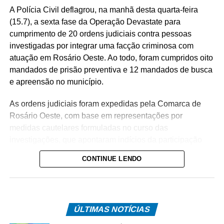
A Polícia Civil deflagrou, na manhã desta quarta-feira
(15.7), a sexta fase da Operação Devastate para
cumprimento de 20 ordens judiciais contra pessoas
investigadas por integrar uma facção criminosa com
atuação em Rosário Oeste. Ao todo, foram cumpridos oito
mandados de prisão preventiva e 12 mandados de busca
e apreensão no município.
As ordens judiciais foram expedidas pela Comarca de
Rosário Oeste, com base em representações por
medidas cautelares formuladas no curso das
investigações, que apontaram indícios da participação
dos alvos no tráfico de drogas na região.
CONTINUE LENDO
A operação tem como objetivo intensificar o
enfrentamento às facções criminosas instaladas no
município, desarticulando a atuação dos investigados e
ÚLTIMAS NOTÍCIAS
enfraquecendo a estrutura da organização criminosa.