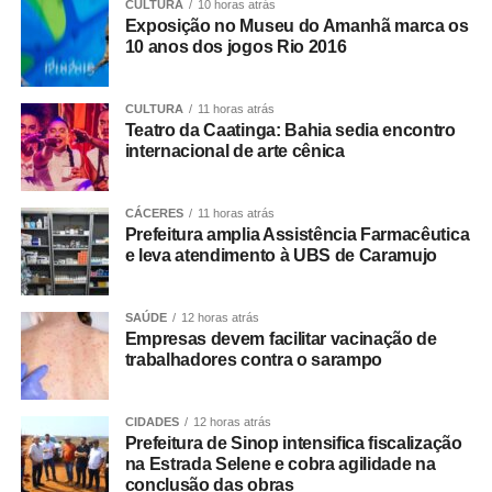
CULTURA
10 horas atrás
O trabalho é resultado de investigações conduzidas pela
Exposição no Museu do Amanhã marca os
equipe da Delegacia de Rosário Oeste, que reuniram
10 anos dos jogos Rio 2016
elementos indicando o envolvimento dos suspeitos com o
comércio ilícito de entorpecentes em Rosário Oeste.
CULTURA
11 horas atrás
Teatro da Caatinga: Bahia sedia encontro
A ação contou com apoio de equipes da Regional de
internacional de arte cênica
Várzea Grande e da Diretoria Metropolitana, que atuaram
no cumprimento simultâneo dos mandados judiciais.
CÁCERES
11 horas atrás
Prefeitura amplia Assistência Farmacêutica
As investigações prosseguem para identificar outros
e leva atendimento à UBS de Caramujo
integrantes da organização criminosa e aprofundar a
apuração dos crimes relacionados ao tráfico de drogas e
SAÚDE
12 horas atrás
à atuação da facção no município.
Empresas devem facilitar vacinação de
trabalhadores contra o sarampo
CIDADES
12 horas atrás
Prefeitura de Sinop intensifica fiscalização
COMENTE ABAIXO:
na Estrada Selene e cobra agilidade na
conclusão das obras