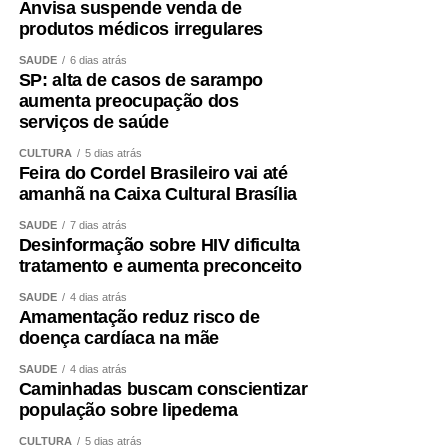
Anvisa suspende venda de
produtos médicos irregulares
SAÚDE
6 dias atrás
SP: alta de casos de sarampo
aumenta preocupação dos
serviços de saúde
CULTURA
5 dias atrás
Feira do Cordel Brasileiro vai até
amanhã na Caixa Cultural Brasília
SAÚDE
7 dias atrás
Desinformação sobre HIV dificulta
tratamento e aumenta preconceito
SAÚDE
4 dias atrás
Amamentação reduz risco de
doença cardíaca na mãe
SAÚDE
4 dias atrás
Caminhadas buscam conscientizar
população sobre lipedema
CULTURA
5 dias atrás