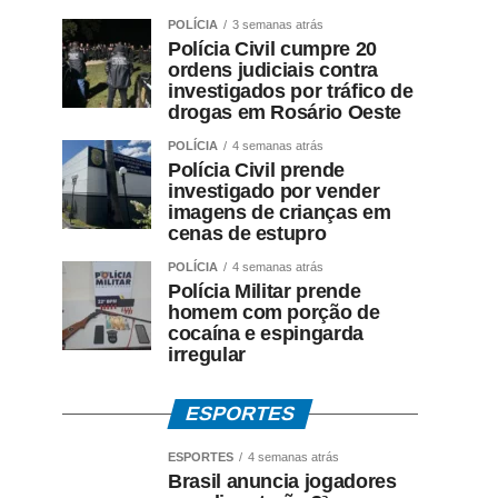
POLÍCIA
3 semanas atrás
Polícia Civil cumpre 20
ordens judiciais contra
investigados por tráfico de
drogas em Rosário Oeste
POLÍCIA
4 semanas atrás
Polícia Civil prende
investigado por vender
imagens de crianças em
cenas de estupro
POLÍCIA
4 semanas atrás
Polícia Militar prende
homem com porção de
cocaína e espingarda
irregular
ESPORTES
ESPORTES
4 semanas atrás
Brasil anuncia jogadores