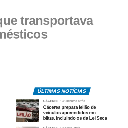
 que transportava
mésticos
ÚLTIMAS NOTÍCIAS
CÁCERES
33 minutos atrás
Cáceres prepara leilão de
veículos apreendidos em
blitze, incluindo os da Lei Seca