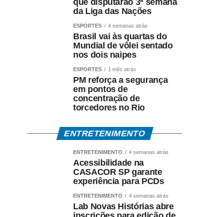
que disputarão 3ª semana
da Liga das Nações
ESPORTES
4 semanas atrás
Brasil vai às quartas do
Mundial de vôlei sentado
nos dois naipes
ESPORTES
1 mês atrás
PM reforça a segurança
em pontos de
concentração de
torcedores no Rio
ENTRETENIMENTO
ENTRETENIMENTO
4 semanas atrás
Acessibilidade na
CASACOR SP garante
experiência para PCDs
ENTRETENIMENTO
4 semanas atrás
Lab Novas Histórias abre
inscrições para edição de