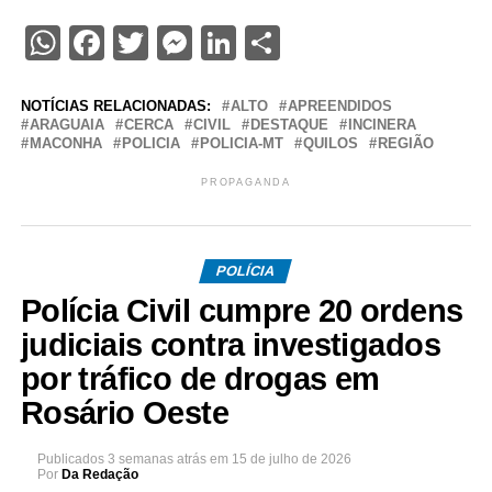
WhatsApp
Facebook
Twitter
Messenger
LinkedIn
Share
NOTÍCIAS RELACIONADAS:
ALTO
APREENDIDOS
ARAGUAIA
CERCA
CIVIL
DESTAQUE
INCINERA
MACONHA
POLICIA
POLICIA-MT
QUILOS
REGIÃO
PROPAGANDA
POLÍCIA
Polícia Civil cumpre 20 ordens
judiciais contra investigados
por tráfico de drogas em
Rosário Oeste
Publicados
3 semanas atrás
em
15 de julho de 2026
Por
Da Redação