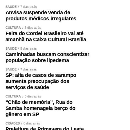
SAÚDE
7 dias atrás
Anvisa suspende venda de
produtos médicos irregulares
CULTURA
6 dias atrás
Feira do Cordel Brasileiro vai até
amanhã na Caixa Cultural Brasília
SAÚDE
5 dias atrás
Caminhadas buscam conscientizar
população sobre lipedema
SAÚDE
7 dias atrás
SP: alta de casos de sarampo
aumenta preocupação dos
serviços de saúde
CULTURA
6 dias atrás
“Chão de memória”, Rua do
Samba homenageia berço do
gênero em SP
CIDADES
6 dias atrás
Prefeitura de Primavera do Leste