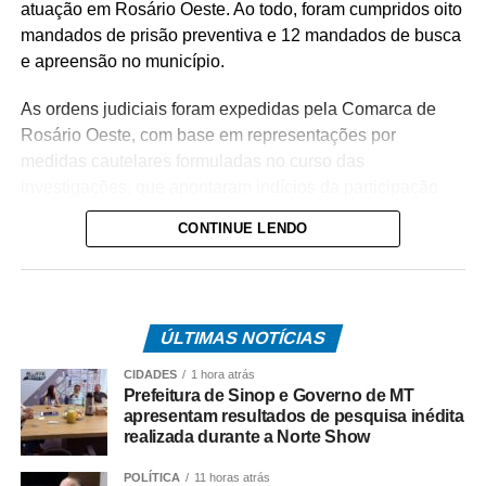
atuação em Rosário Oeste. Ao todo, foram cumpridos oito
mandados de prisão preventiva e 12 mandados de busca
e apreensão no município.
As ordens judiciais foram expedidas pela Comarca de
Rosário Oeste, com base em representações por
medidas cautelares formuladas no curso das
investigações, que apontaram indícios da participação
dos alvos no tráfico de drogas na região.
CONTINUE LENDO
A operação tem como objetivo intensificar o
enfrentamento às facções criminosas instaladas no
município, desarticulando a atuação dos investigados e
ÚLTIMAS NOTÍCIAS
enfraquecendo a estrutura da organização criminosa.
CIDADES
1 hora atrás
O trabalho é resultado de investigações conduzidas pela
Prefeitura de Sinop e Governo de MT
equipe da Delegacia de Rosário Oeste, que reuniram
apresentam resultados de pesquisa inédita
realizada durante a Norte Show
elementos indicando o envolvimento dos suspeitos com o
comércio ilícito de entorpecentes em Rosário Oeste.
POLÍTICA
11 horas atrás