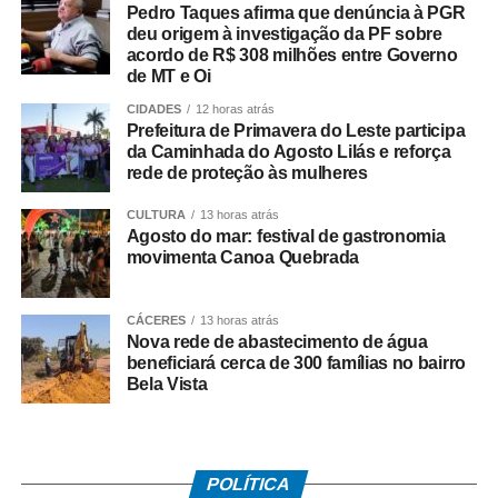
Pedro Taques afirma que denúncia à PGR
A ação contou com apoio de equipes da Regional de
deu origem à investigação da PF sobre
Várzea Grande e da Diretoria Metropolitana, que atuaram
acordo de R$ 308 milhões entre Governo
de MT e Oi
no cumprimento simultâneo dos mandados judiciais.
CIDADES
12 horas atrás
As investigações prosseguem para identificar outros
Prefeitura de Primavera do Leste participa
da Caminhada do Agosto Lilás e reforça
integrantes da organização criminosa e aprofundar a
rede de proteção às mulheres
apuração dos crimes relacionados ao tráfico de drogas e
à atuação da facção no município.
CULTURA
13 horas atrás
Agosto do mar: festival de gastronomia
movimenta Canoa Quebrada
CÁCERES
13 horas atrás
COMENTE ABAIXO:
Nova rede de abastecimento de água
beneficiará cerca de 300 famílias no bairro
Bela Vista
WhatsApp
Facebook
Twitter
Messenger
LinkedIn
Share
POLÍTICA