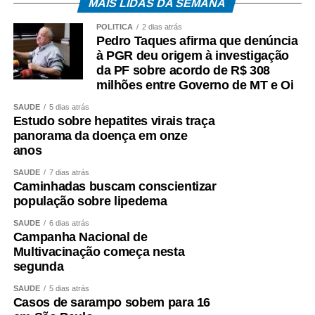
MAIS LIDAS DA SEMANA
POLÍTICA
2 dias atrás
Pedro Taques afirma que denúncia
à PGR deu origem à investigação
da PF sobre acordo de R$ 308
milhões entre Governo de MT e Oi
SAÚDE
5 dias atrás
Estudo sobre hepatites virais traça
panorama da doença em onze
anos
SAÚDE
7 dias atrás
Caminhadas buscam conscientizar
população sobre lipedema
SAÚDE
6 dias atrás
Campanha Nacional de
Multivacinação começa nesta
segunda
SAÚDE
5 dias atrás
Casos de sarampo sobem para 16