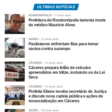
município, desarticulando a atuação dos investigados e
ÚLTIMAS NOTÍCIAS
enfraquecendo a estrutura da organização criminosa.
RONDONÓPOLIS
7 horas atrás
O trabalho é resultado de investigações conduzidas pela
Prefeitura de Rondonópolis lamenta morte
equipe da Delegacia de Rosário Oeste, que reuniram
do médico Maurício Alves
elementos indicando o envolvimento dos suspeitos com o
comércio ilícito de entorpecentes em Rosário Oeste.
SAÚDE
11 horas atrás
Paulistanos enfrentam filas para tomar
A ação contou com apoio de equipes da Regional de
vacina contra sarampo
Várzea Grande e da Diretoria Metropolitana, que atuaram
no cumprimento simultâneo dos mandados judiciais.
CÁCERES
13 horas atrás
Cáceres prepara leilão de veículos
As investigações prosseguem para identificar outros
apreendidos em blitze, incluindo os da Lei
integrantes da organização criminosa e aprofundar a
Seca
apuração dos crimes relacionados ao tráfico de drogas e
CÁCERES
14 horas atrás
à atuação da facção no município.
Prefeita Eliene recebe secretário de Justiça
e discute nova cadeia pública e ações de
ressocialização em Cáceres
SAÚDE
15 horas atrás