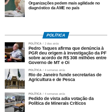
Organizações pedem mais agilidade no
COMENTE ABAIXO:
diagnóstico da AME no país
WhatsApp
Facebook
Twitter
Messenger
LinkedIn
Share
POLÍTICA
POLÍTICA
2 dias atrás
Pedro Taques afirma que denúncia à
PGR deu origem à investigação da PF
sobre acordo de R$ 308 milhões entre
Governo de MT e Oi
POLÍTICA
4 semanas atrás
Rio de Janeiro funde secretarias de
Agricultura e de Pesca
POLÍTICA
4 semanas atrás
Pedido de vista adia votação da
Política de Minerais Críticos