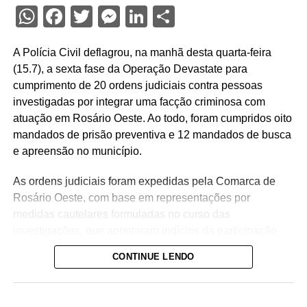
WhatsApp
Facebook
Twitter
Messenger
LinkedIn
Share
A Polícia Civil deflagrou, na manhã desta quarta-feira
(15.7), a sexta fase da Operação Devastate para
cumprimento de 20 ordens judiciais contra pessoas
investigadas por integrar uma facção criminosa com
atuação em Rosário Oeste. Ao todo, foram cumpridos oito
mandados de prisão preventiva e 12 mandados de busca
e apreensão no município.
As ordens judiciais foram expedidas pela Comarca de
Rosário Oeste, com base em representações por
medidas cautelares formuladas no curso das
investigações, que apontaram indícios da participação
dos alvos no tráfico de drogas na região.
CONTINUE LENDO
A operação tem como objetivo intensificar o
enfrentamento às facções criminosas instaladas no