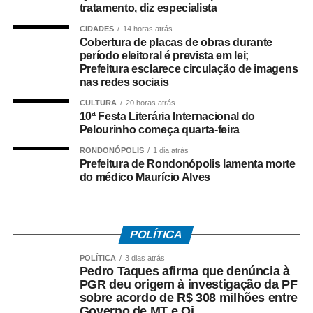
tratamento, diz especialista
A ação contou com apoio de equipes da Regional de
CIDADES
14 horas atrás
Várzea Grande e da Diretoria Metropolitana, que atuaram
Cobertura de placas de obras durante
período eleitoral é prevista em lei;
no cumprimento simultâneo dos mandados judiciais.
Prefeitura esclarece circulação de imagens
nas redes sociais
As investigações prosseguem para identificar outros
integrantes da organização criminosa e aprofundar a
CULTURA
20 horas atrás
10ª Festa Literária Internacional do
apuração dos crimes relacionados ao tráfico de drogas e
Pelourinho começa quarta-feira
à atuação da facção no município.
RONDONÓPOLIS
1 dia atrás
Prefeitura de Rondonópolis lamenta morte
do médico Maurício Alves
COMENTE ABAIXO:
POLÍTICA
WhatsApp
Facebook
Twitter
Messenger
LinkedIn
Share
POLÍTICA
3 dias atrás
Pedro Taques afirma que denúncia à
PGR deu origem à investigação da PF
sobre acordo de R$ 308 milhões entre
Governo de MT e Oi