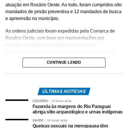
atuação em Rosário Oeste. Ao todo, foram cumpridos oito
mandados de prisão preventiva e 12 mandados de busca
e apreensão no município.
As ordens judiciais foram expedidas pela Comarca de
Rosário Oeste, com base em representações por
medidas cautelares formuladas no curso das
investigações, que apontaram indícios da participação
dos alvos no tráfico de drogas na região.
CONTINUE LENDO
A operação tem como objetivo intensificar o
enfrentamento às facções criminosas instaladas no
município, desarticulando a atuação dos investigados e
ÚLTIMAS NOTÍCIAS
enfraquecendo a estrutura da organização criminosa.
CÁCERES
14 horas atrás
O trabalho é resultado de investigações conduzidas pela
Fazenda às margens do Rio Paraguai
equipe da Delegacia de Rosário Oeste, que reuniram
abriga sítio arqueológico e urnas indígenas
elementos indicando o envolvimento dos suspeitos com o
SAÚDE
14 horas atrás
comércio ilícito de entorpecentes em Rosário Oeste.
Queixas sexuais na menopausa têm