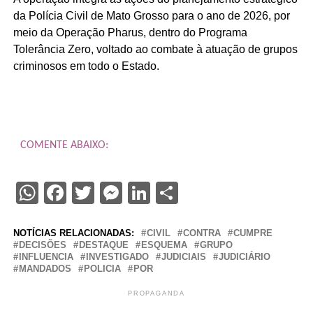
da Polícia Civil de Mato Grosso para o ano de 2026, por
meio da Operação Pharus, dentro do Programa
Tolerância Zero, voltado ao combate à atuação de grupos
criminosos em todo o Estado.
COMENTE ABAIXO:
WhatsApp
Facebook
Twitter
Messenger
LinkedIn
Share
NOTÍCIAS RELACIONADAS:
CIVIL
CONTRA
CUMPRE
DECISÕES
DESTAQUE
ESQUEMA
GRUPO
INFLUENCIA
INVESTIGADO
JUDICIAIS
JUDICIÁRIO
MANDADOS
POLICIA
POR
PROPAGANDA