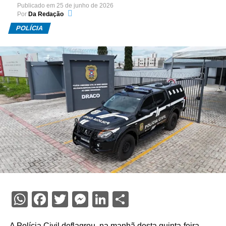
Publicado em
25 de junho de 2026
Por
Da Redação
POLÍCIA
WhatsApp
Facebook
Twitter
Messenger
LinkedIn
Share
A Polícia Civil deflagrou, na manhã desta quinta-feira