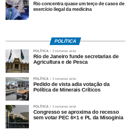
Rio concentra quase um terço de casos de
COMENTE ABAIXO:
exercício ilegal da medicina
WhatsApp
Facebook
Twitter
Messenger
LinkedIn
Share
POLÍTICA
POLÍTICA
3 semanas atrás
Rio de Janeiro funde secretarias de
Agricultura e de Pesca
POLÍTICA
3 semanas atrás
Pedido de vista adia votação da
Política de Minerais Críticos
POLÍTICA
3 semanas atrás
Congresso se aproxima do recesso
sem votar PEC 6×1 e PL da Misoginia