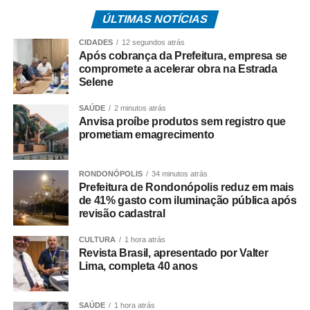
município, desarticulando a atuação dos investigados e
ÚLTIMAS NOTÍCIAS
enfraquecendo a estrutura da organização criminosa.
CIDADES
12 segundos atrás
O trabalho é resultado de investigações conduzidas pela
Após cobrança da Prefeitura, empresa se
equipe da Delegacia de Rosário Oeste, que reuniram
compromete a acelerar obra na Estrada
Selene
elementos indicando o envolvimento dos suspeitos com o
comércio ilícito de entorpecentes em Rosário Oeste.
SAÚDE
2 minutos atrás
Anvisa proíbe produtos sem registro que
A ação contou com apoio de equipes da Regional de
prometiam emagrecimento
Várzea Grande e da Diretoria Metropolitana, que atuaram
no cumprimento simultâneo dos mandados judiciais.
RONDONÓPOLIS
34 minutos atrás
Prefeitura de Rondonópolis reduz em mais
As investigações prosseguem para identificar outros
de 41% gasto com iluminação pública após
integrantes da organização criminosa e aprofundar a
revisão cadastral
apuração dos crimes relacionados ao tráfico de drogas e
CULTURA
1 hora atrás
à atuação da facção no município.
Revista Brasil, apresentado por Valter
Lima, completa 40 anos
SAÚDE
1 hora atrás