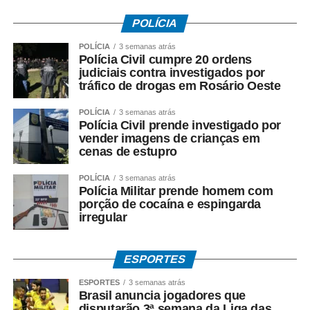
POLÍCIA
POLÍCIA
3 semanas atrás
Polícia Civil cumpre 20 ordens
judiciais contra investigados por
tráfico de drogas em Rosário Oeste
POLÍCIA
3 semanas atrás
Polícia Civil prende investigado por
vender imagens de crianças em
cenas de estupro
POLÍCIA
3 semanas atrás
Polícia Militar prende homem com
porção de cocaína e espingarda
irregular
ESPORTES
ESPORTES
3 semanas atrás
Brasil anuncia jogadores que
disputarão 3ª semana da Liga das