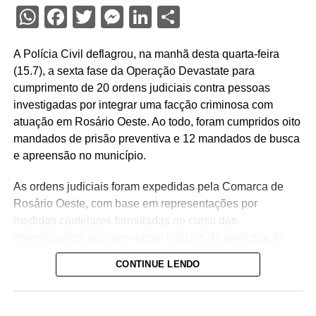
WhatsApp
Facebook
Twitter
Messenger
LinkedIn
Share
A Polícia Civil deflagrou, na manhã desta quarta-feira
(15.7), a sexta fase da Operação Devastate para
cumprimento de 20 ordens judiciais contra pessoas
investigadas por integrar uma facção criminosa com
atuação em Rosário Oeste. Ao todo, foram cumpridos oito
mandados de prisão preventiva e 12 mandados de busca
e apreensão no município.
As ordens judiciais foram expedidas pela Comarca de
Rosário Oeste, com base em representações por
medidas cautelares formuladas no curso das
investigações, que apontaram indícios da participação
dos alvos no tráfico de drogas na região.
CONTINUE LENDO
A operação tem como objetivo intensificar o
enfrentamento às facções criminosas instaladas no