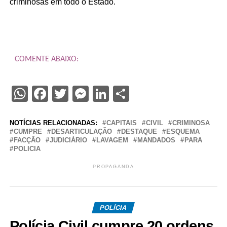
criminosas em todo o Estado.
COMENTE ABAIXO:
WhatsApp
Facebook
Twitter
Messenger
LinkedIn
Share
NOTÍCIAS RELACIONADAS:
CAPITAIS
CIVIL
CRIMINOSA
CUMPRE
DESARTICULAÇÃO
DESTAQUE
ESQUEMA
FACÇÃO
JUDICIÁRIO
LAVAGEM
MANDADOS
PARA
POLICIA
PROPAGANDA
POLÍCIA
Polícia Civil cumpre 20 ordens