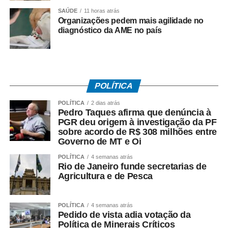
SAÚDE
11 horas atrás
Organizações pedem mais agilidade no
COMENTE ABAIXO:
diagnóstico da AME no país
WhatsApp
Facebook
Twitter
Messenger
LinkedIn
Share
POLÍTICA
POLÍTICA
2 dias atrás
Pedro Taques afirma que denúncia à
PGR deu origem à investigação da PF
sobre acordo de R$ 308 milhões entre
Governo de MT e Oi
POLÍTICA
4 semanas atrás
Rio de Janeiro funde secretarias de
Agricultura e de Pesca
POLÍTICA
4 semanas atrás
Pedido de vista adia votação da
Política de Minerais Críticos