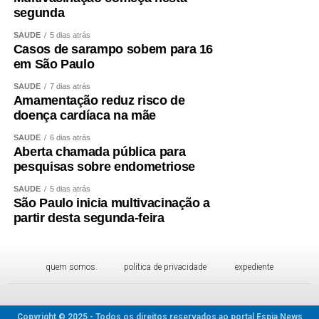
segunda
SAÚDE
5 dias atrás
Casos de sarampo sobem para 16
em São Paulo
SAÚDE
7 dias atrás
Amamentação reduz risco de
doença cardíaca na mãe
SAÚDE
6 dias atrás
Aberta chamada pública para
pesquisas sobre endometriose
SAÚDE
5 dias atrás
São Paulo inicia multivacinação a
partir desta segunda-feira
quem somos
política de privacidade
expediente
Copyright © 2025 - Todos os direitos reservados ao portal Espia News