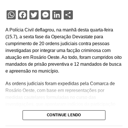
WhatsApp
Facebook
Twitter
Messenger
LinkedIn
Share
A Polícia Civil deflagrou, na manhã desta quarta-feira
(15.7), a sexta fase da Operação Devastate para
cumprimento de 20 ordens judiciais contra pessoas
investigadas por integrar uma facção criminosa com
atuação em Rosário Oeste. Ao todo, foram cumpridos oito
mandados de prisão preventiva e 12 mandados de busca
e apreensão no município.
As ordens judiciais foram expedidas pela Comarca de
Rosário Oeste, com base em representações por
medidas cautelares formuladas no curso das
investigações, que apontaram indícios da participação
dos alvos no tráfico de drogas na região.
CONTINUE LENDO
A operação tem como objetivo intensificar o