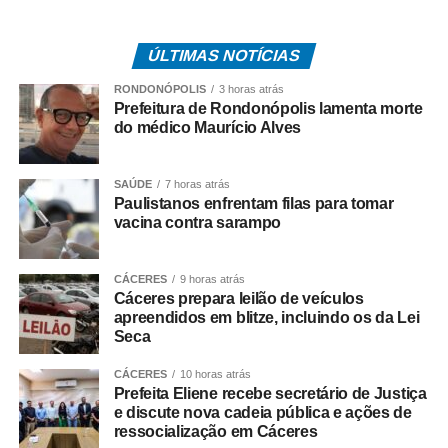
enfrentamento às facções criminosas instaladas no
município, desarticulando a atuação dos investigados e
ÚLTIMAS NOTÍCIAS
enfraquecendo a estrutura da organização criminosa.
RONDONÓPOLIS
3 horas atrás
O trabalho é resultado de investigações conduzidas pela
Prefeitura de Rondonópolis lamenta morte
equipe da Delegacia de Rosário Oeste, que reuniram
do médico Maurício Alves
elementos indicando o envolvimento dos suspeitos com o
comércio ilícito de entorpecentes em Rosário Oeste.
SAÚDE
7 horas atrás
Paulistanos enfrentam filas para tomar
A ação contou com apoio de equipes da Regional de
vacina contra sarampo
Várzea Grande e da Diretoria Metropolitana, que atuaram
no cumprimento simultâneo dos mandados judiciais.
CÁCERES
9 horas atrás
Cáceres prepara leilão de veículos
As investigações prosseguem para identificar outros
apreendidos em blitze, incluindo os da Lei
integrantes da organização criminosa e aprofundar a
Seca
apuração dos crimes relacionados ao tráfico de drogas e
CÁCERES
10 horas atrás
à atuação da facção no município.
Prefeita Eliene recebe secretário de Justiça
e discute nova cadeia pública e ações de
ressocialização em Cáceres