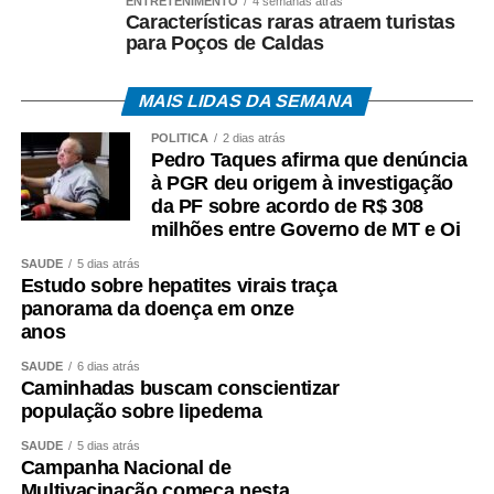
ENTRETENIMENTO
4 semanas atrás
Características raras atraem turistas
para Poços de Caldas
MAIS LIDAS DA SEMANA
POLÍTICA
2 dias atrás
Pedro Taques afirma que denúncia
à PGR deu origem à investigação
da PF sobre acordo de R$ 308
milhões entre Governo de MT e Oi
SAÚDE
5 dias atrás
Estudo sobre hepatites virais traça
panorama da doença em onze
anos
SAÚDE
6 dias atrás
Caminhadas buscam conscientizar
população sobre lipedema
SAÚDE
5 dias atrás
Campanha Nacional de
Multivacinação começa nesta