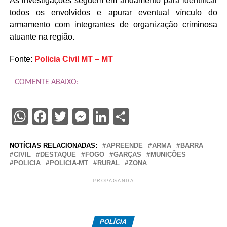
As investigações seguem em andamento para identificar
todos os envolvidos e apurar eventual vínculo do
armamento com integrantes de organização criminosa
atuante na região.
Fonte:
Policia Civil MT – MT
COMENTE ABAIXO:
WhatsApp
Facebook
Twitter
Messenger
LinkedIn
Share
NOTÍCIAS RELACIONADAS:
APREENDE
ARMA
BARRA
CIVIL
DESTAQUE
FOGO
GARÇAS
MUNIÇÕES
POLICIA
POLICIA-MT
RURAL
ZONA
PROPAGANDA
POLÍCIA