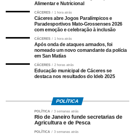
Alimentar e Nutricional
A ação contou com apoio de equipes da Regional de
Várzea Grande e da Diretoria Metropolitana, que atuaram
CÁCERES
1 hora atrás
Cáceres abre Jogos Paralímpicos e
no cumprimento simultâneo dos mandados judiciais.
Paradesportivos Mato-Grossenses 2026
com emoção e celebração à inclusão
As investigações prosseguem para identificar outros
integrantes da organização criminosa e aprofundar a
CÁCERES
1 hora atrás
Após onda de ataques armados, foi
apuração dos crimes relacionados ao tráfico de drogas e
nomeado um novo comandante da polícia
à atuação da facção no município.
em San Matías
CÁCERES
2 horas atrás
Educação municipal de Cáceres se
destaca nos resultados do Ideb 2025
COMENTE ABAIXO:
POLÍTICA
WhatsApp
Facebook
Twitter
Messenger
LinkedIn
Share
POLÍTICA
3 semanas atrás
Rio de Janeiro funde secretarias de
Agricultura e de Pesca
POLÍTICA
3 semanas atrás