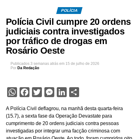
POLÍCIA
Polícia Civil cumpre 20 ordens
judiciais contra investigados
por tráfico de drogas em
Rosário Oeste
Publicados
3 semanas atrás
em
15 de julho de 2026
Por
Da Redação
WhatsApp
Facebook
Twitter
Messenger
LinkedIn
Share
A Polícia Civil deflagrou, na manhã desta quarta-feira
(15.7), a sexta fase da Operação Devastate para
cumprimento de 20 ordens judiciais contra pessoas
investigadas por integrar uma facção criminosa com
atuação em Rosário Oeste. Ao todo, foram cumpridos oito