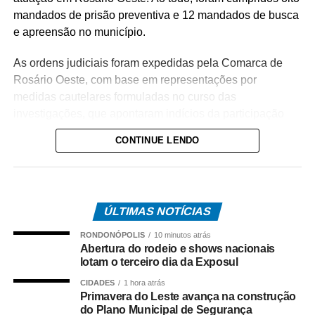
mandados de prisão preventiva e 12 mandados de busca
e apreensão no município.
As ordens judiciais foram expedidas pela Comarca de
Rosário Oeste, com base em representações por
medidas cautelares formuladas no curso das
investigações, que apontaram indícios da participação
dos alvos no tráfico de drogas na região.
CONTINUE LENDO
A operação tem como objetivo intensificar o
enfrentamento às facções criminosas instaladas no
município, desarticulando a atuação dos investigados e
ÚLTIMAS NOTÍCIAS
enfraquecendo a estrutura da organização criminosa.
RONDONÓPOLIS
10 minutos atrás
O trabalho é resultado de investigações conduzidas pela
Abertura do rodeio e shows nacionais
equipe da Delegacia de Rosário Oeste, que reuniram
lotam o terceiro dia da Exposul
elementos indicando o envolvimento dos suspeitos com o
CIDADES
1 hora atrás
comércio ilícito de entorpecentes em Rosário Oeste.
Primavera do Leste avança na construção
do Plano Municipal de Segurança