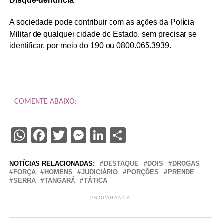
Disque-denúncia
A sociedade pode contribuir com as ações da Polícia
Militar de qualquer cidade do Estado, sem precisar se
identificar, por meio do 190 ou 0800.065.3939.
COMENTE ABAIXO:
WhatsApp
Facebook
Twitter
Messenger
LinkedIn
Share
NOTÍCIAS RELACIONADAS:
DESTAQUE
DOIS
DROGAS
FORÇA
HOMENS
JUDICIÁRIO
PORÇÕES
PRENDE
SERRA
TANGARÁ
TÁTICA
PROPAGANDA