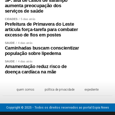
SP: alta de casos de sarampo
aumenta preocupação dos
serviços de saúde
CIDADES
5 dias atrás
Prefeitura de Primavera do Leste
articula força-tarefa para combater
excesso de fios em postes
SAÚDE
4 dias atrás
Caminhadas buscam conscientizar
população sobre lipedema
SAÚDE
4 dias atrás
Amamentação reduz risco de
doença cardíaca na mãe
quem somos
política de privacidade
expediente
Copyright © 2025 - Todos os direitos reservados ao portal Espia News