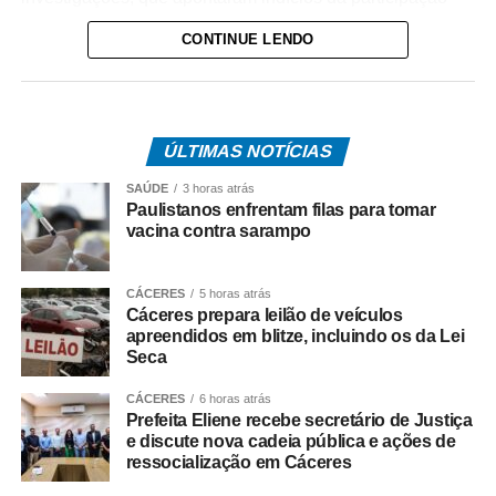
dos alvos no tráfico de drogas na região.
CONTINUE LENDO
A operação tem como objetivo intensificar o
enfrentamento às facções criminosas instaladas no
município, desarticulando a atuação dos investigados e
ÚLTIMAS NOTÍCIAS
enfraquecendo a estrutura da organização criminosa.
SAÚDE
3 horas atrás
O trabalho é resultado de investigações conduzidas pela
Paulistanos enfrentam filas para tomar
equipe da Delegacia de Rosário Oeste, que reuniram
vacina contra sarampo
elementos indicando o envolvimento dos suspeitos com o
comércio ilícito de entorpecentes em Rosário Oeste.
CÁCERES
5 horas atrás
Cáceres prepara leilão de veículos
A ação contou com apoio de equipes da Regional de
apreendidos em blitze, incluindo os da Lei
Várzea Grande e da Diretoria Metropolitana, que atuaram
Seca
no cumprimento simultâneo dos mandados judiciais.
CÁCERES
6 horas atrás
Prefeita Eliene recebe secretário de Justiça
As investigações prosseguem para identificar outros
e discute nova cadeia pública e ações de
integrantes da organização criminosa e aprofundar a
ressocialização em Cáceres
apuração dos crimes relacionados ao tráfico de drogas e