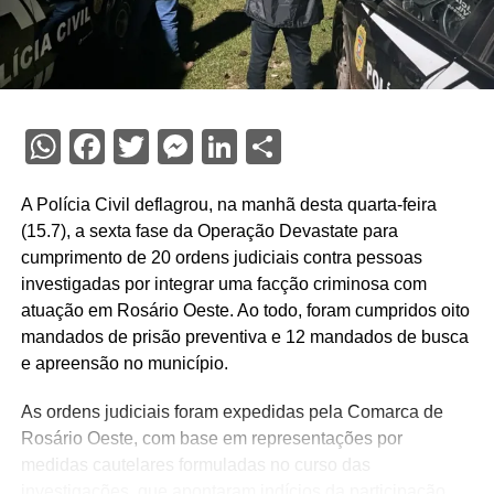
WhatsApp
Facebook
Twitter
Messenger
LinkedIn
Share
A Polícia Civil deflagrou, na manhã desta quarta-feira
(15.7), a sexta fase da Operação Devastate para
cumprimento de 20 ordens judiciais contra pessoas
investigadas por integrar uma facção criminosa com
atuação em Rosário Oeste. Ao todo, foram cumpridos oito
mandados de prisão preventiva e 12 mandados de busca
e apreensão no município.
As ordens judiciais foram expedidas pela Comarca de
Rosário Oeste, com base em representações por
medidas cautelares formuladas no curso das
investigações, que apontaram indícios da participação