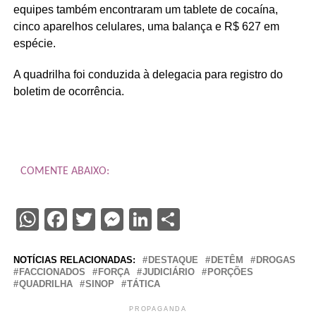
equipes também encontraram um tablete de cocaína,
cinco aparelhos celulares, uma balança e R$ 627 em
espécie.
A quadrilha foi conduzida à delegacia para registro do
boletim de ocorrência.
COMENTE ABAIXO:
WhatsApp
Facebook
Twitter
Messenger
LinkedIn
Share
NOTÍCIAS RELACIONADAS:
DESTAQUE
DETÊM
DROGAS
FACCIONADOS
FORÇA
JUDICIÁRIO
PORÇÕES
QUADRILHA
SINOP
TÁTICA
PROPAGANDA