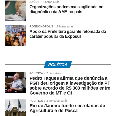
SAÚDE
6 horas atrás
à atuação da facção no município.
Organizações pedem mais agilidade no
diagnóstico da AME no país
RONDONÓPOLIS
7 horas atrás
Apoio da Prefeitura garante retomada do
COMENTE ABAIXO:
caráter popular da Exposul
WhatsApp
Facebook
Twitter
Messenger
LinkedIn
Share
POLÍTICA
POLÍTICA
2 dias atrás
Pedro Taques afirma que denúncia à
PGR deu origem à investigação da PF
sobre acordo de R$ 308 milhões entre
Governo de MT e Oi
POLÍTICA
3 semanas atrás
Rio de Janeiro funde secretarias de
Agricultura e de Pesca