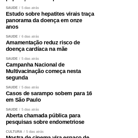
SAÚDE
5 dias atrás
Estudo sobre hepatites virais traça
panorama da doença em onze
anos
SAÚDE
6 dias atrás
Amamentação reduz risco de
doença cardíaca na mãe
SAÚDE
5 dias atrás
Campanha Nacional de
Multivacinação começa nesta
segunda
SAÚDE
5 dias atrás
Casos de sarampo sobem para 16
em São Paulo
SAÚDE
5 dias atrás
Aberta chamada pública para
pesquisas sobre endometriose
CULTURA
5 dias atrás
Mostra de cinema vira espaço de