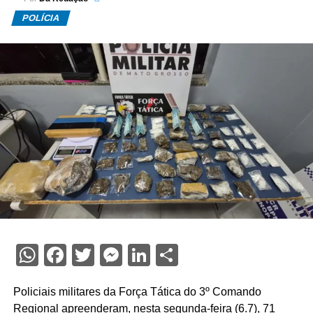
POLÍCIA
WhatsApp
Facebook
Twitter
Messenger
LinkedIn
Share
Policiais militares da Força Tática do 3º Comando
Regional apreenderam, nesta segunda-feira (6.7), 71