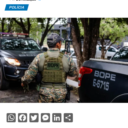
POLÍCIA
WhatsApp
Facebook
Twitter
Messenger
LinkedIn
Share