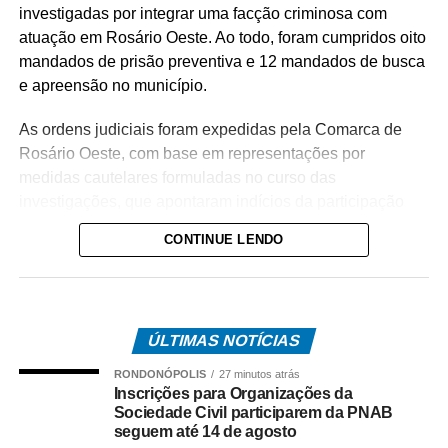
investigadas por integrar uma facção criminosa com
atuação em Rosário Oeste. Ao todo, foram cumpridos oito
mandados de prisão preventiva e 12 mandados de busca
e apreensão no município.
As ordens judiciais foram expedidas pela Comarca de
Rosário Oeste, com base em representações por
medidas cautelares formuladas no curso das
investigações, que apontaram indícios da participação
dos alvos no tráfico de drogas na região.
CONTINUE LENDO
A operação tem como objetivo intensificar o
enfrentamento às facções criminosas instaladas no
município, desarticulando a atuação dos investigados e
ÚLTIMAS NOTÍCIAS
enfraquecendo a estrutura da organização criminosa.
RONDONÓPOLIS
27 minutos atrás
O trabalho é resultado de investigações conduzidas pela
Inscrições para Organizações da
equipe da Delegacia de Rosário Oeste, que reuniram
Sociedade Civil participarem da PNAB
seguem até 14 de agosto
elementos indicando o envolvimento dos suspeitos com o