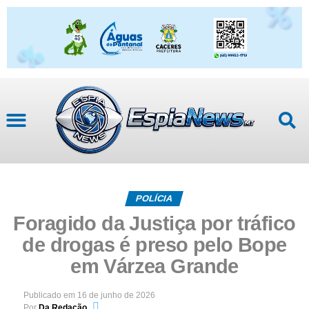
Mato Grosso
POLÍCIA
Foragido da Justiça por tráfico
de drogas é preso pelo Bope
em Várzea Grande
Publicado em
16 de junho de 2026
Por
Da Redação