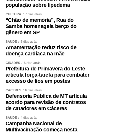
população sobre lipedema
CULTURA
7 dias atrás
“Chão de memória”, Rua do
Samba homenageia berço do
gênero em SP
SAÚDE
5 dias atrás
Amamentação reduz risco de
doença cardíaca na mãe
CIDADES
6 dias atrás
Prefeitura de Primavera do Leste
articula força-tarefa para combater
excesso de fios em postes
CÁCERES
6 dias atrás
Defensoria Pública de MT articula
acordo para revisão de contratos
de catadores em Cáceres
SAÚDE
4 dias atrás
Campanha Nacional de
Multivacinação começa nesta