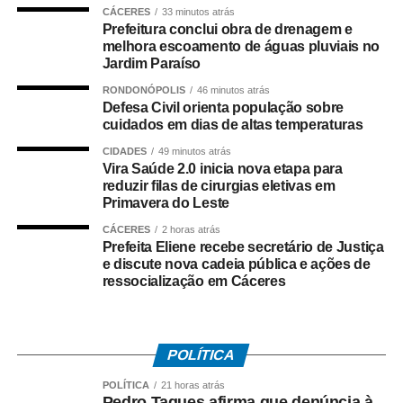
comércio ilícito de entorpecentes em Rosário Oeste.
CÁCERES
33 minutos atrás
Prefeitura conclui obra de drenagem e
melhora escoamento de águas pluviais no
A ação contou com apoio de equipes da Regional de
Jardim Paraíso
Várzea Grande e da Diretoria Metropolitana, que atuaram
no cumprimento simultâneo dos mandados judiciais.
RONDONÓPOLIS
46 minutos atrás
Defesa Civil orienta população sobre
cuidados em dias de altas temperaturas
As investigações prosseguem para identificar outros
integrantes da organização criminosa e aprofundar a
CIDADES
49 minutos atrás
Vira Saúde 2.0 inicia nova etapa para
apuração dos crimes relacionados ao tráfico de drogas e
reduzir filas de cirurgias eletivas em
à atuação da facção no município.
Primavera do Leste
CÁCERES
2 horas atrás
Prefeita Eliene recebe secretário de Justiça
e discute nova cadeia pública e ações de
ressocialização em Cáceres
COMENTE ABAIXO:
WhatsApp
Facebook
Twitter
Messenger
LinkedIn
Share
POLÍTICA
POLÍTICA
21 horas atrás
Pedro Taques afirma que denúncia à