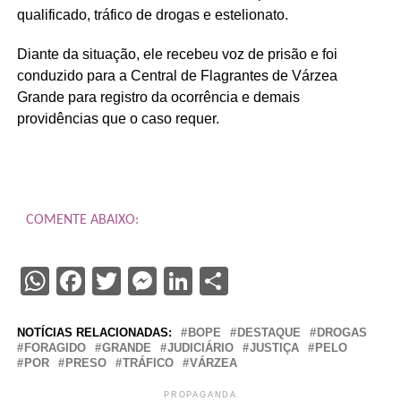
qualificado, tráfico de drogas e estelionato.
Diante da situação, ele recebeu voz de prisão e foi
conduzido para a Central de Flagrantes de Várzea
Grande para registro da ocorrência e demais
providências que o caso requer.
COMENTE ABAIXO:
WhatsApp
Facebook
Twitter
Messenger
LinkedIn
Share
NOTÍCIAS RELACIONADAS:
BOPE
DESTAQUE
DROGAS
FORAGIDO
GRANDE
JUDICIÁRIO
JUSTIÇA
PELO
POR
PRESO
TRÁFICO
VÁRZEA
PROPAGANDA