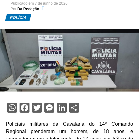
Publicado em
7 de junho de 2026
Por
Da Redação
POLÍCIA
WhatsApp
Facebook
Twitter
Messenger
LinkedIn
Share
Policiais militares da Cavalaria do 14º Comando
Regional prenderam um homem, de 18 anos, e
apreenderam um adolescente, de 17 anos, por tráfico de