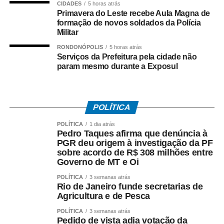
integrantes da organização criminosa e aprofundar a
CIDADES
5 horas atrás
Primavera do Leste recebe Aula Magna de
apuração dos crimes relacionados ao tráfico de drogas e
formação de novos soldados da Polícia
à atuação da facção no município.
Militar
RONDONÓPOLIS
5 horas atrás
Serviços da Prefeitura pela cidade não
param mesmo durante a Exposul
COMENTE ABAIXO:
POLÍTICA
WhatsApp
Facebook
Twitter
Messenger
LinkedIn
Share
POLÍTICA
1 dia atrás
Pedro Taques afirma que denúncia à
PGR deu origem à investigação da PF
sobre acordo de R$ 308 milhões entre
Governo de MT e Oi
POLÍTICA
3 semanas atrás
Rio de Janeiro funde secretarias de
Agricultura e de Pesca
POLÍTICA
3 semanas atrás
Pedido de vista adia votação da