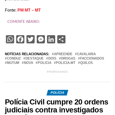
Fonte:
PM MT – MT
COMENTE ABAIXO:
WhatsApp
Facebook
Twitter
Messenger
LinkedIn
Share
NOTÍCIAS RELACIONADAS:
APREENDE
CAVALARIA
CONDUZ
DESTAQUE
DOIS
DROGAS
FACCIONADOS
MUTUM
NOVA
POLICIA
POLICIA-MT
QUILOS
PROPAGANDA
POLÍCIA
Polícia Civil cumpre 20 ordens
judiciais contra investigados