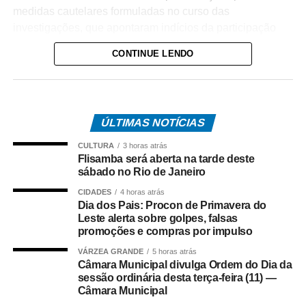
medidas cautelares formuladas no curso das
investigações, que apontaram indícios da participação
dos alvos no tráfico de drogas na região.
CONTINUE LENDO
A operação tem como objetivo intensificar o
enfrentamento às facções criminosas instaladas no
município, desarticulando a atuação dos investigados e
ÚLTIMAS NOTÍCIAS
enfraquecendo a estrutura da organização criminosa.
CULTURA
3 horas atrás
O trabalho é resultado de investigações conduzidas pela
Flisamba será aberta na tarde deste
equipe da Delegacia de Rosário Oeste, que reuniram
sábado no Rio de Janeiro
elementos indicando o envolvimento dos suspeitos com o
CIDADES
4 horas atrás
comércio ilícito de entorpecentes em Rosário Oeste.
Dia dos Pais: Procon de Primavera do
Leste alerta sobre golpes, falsas
promoções e compras por impulso
A ação contou com apoio de equipes da Regional de
Várzea Grande e da Diretoria Metropolitana, que atuaram
VÁRZEA GRANDE
5 horas atrás
Câmara Municipal divulga Ordem do Dia da
no cumprimento simultâneo dos mandados judiciais.
sessão ordinária desta terça-feira (11) —
Câmara Municipal
As investigações prosseguem para identificar outros