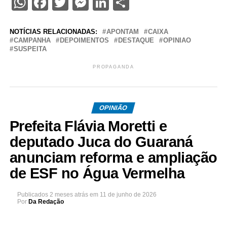
WhatsApp
Facebook
Twitter
Messenger
LinkedIn
Share
NOTÍCIAS RELACIONADAS:
APONTAM
CAIXA
CAMPANHA
DEPOIMENTOS
DESTAQUE
OPINIAO
SUSPEITA
PROPAGANDA
OPINIÃO
Prefeita Flávia Moretti e
deputado Juca do Guaraná
anunciam reforma e ampliação
de ESF no Água Vermelha
Publicados
2 meses atrás
em
11 de junho de 2026
Por
Da Redação