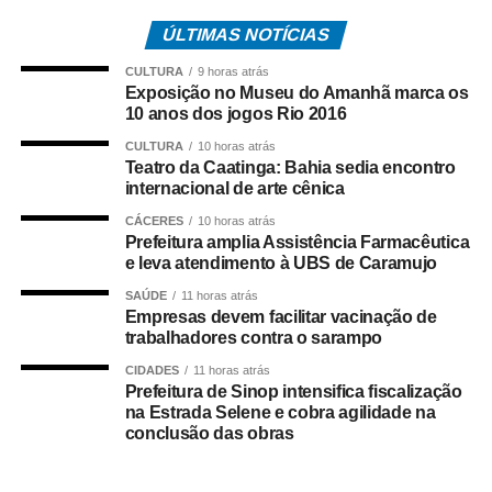
eficientes para toda essa região”, destacou Flávia Moretti.
ÚLTIMAS NOTÍCIAS
O deputado estadual Juca do Guaraná lembrou que,
CULTURA
9 horas atrás
recentemente, destinou R$ 1,5 milhão para a área da
Exposição no Museu do Amanhã marca os
saúde do município. “Acompanho o trabalho da prefeita
10 anos dos jogos Rio 2016
Flávia e vi a unidade de saúde do Capão Grande, uma
CULTURA
10 horas atrás
estrutura de primeiro mundo. Isso me incentivou a
Teatro da Caatinga: Bahia sedia encontro
internacional de arte cênica
trabalhar para que o bairro Água Vermelha também
receba uma unidade com esse padrão de qualidade”,
CÁCERES
10 horas atrás
afirmou.
Prefeitura amplia Assistência Farmacêutica
e leva atendimento à UBS de Caramujo
Moradora da região, Veranice Rondon, que há oito anos
SAÚDE
11 horas atrás
vende salgados em frente à unidade, emocionou-se ao
Empresas devem facilitar vacinação de
trabalhadores contra o sarampo
receber a notícia. “Esta unidade representa parte da
minha vida. Fico muito feliz com essa conquista. Oro pela
CIDADES
11 horas atrás
Prefeitura de Sinop intensifica fiscalização
vida da prefeita e do deputado por se empenharem para
na Estrada Selene e cobra agilidade na
que isso aconteça”, declarou.
conclusão das obras
A enfermeira e coordenadora da unidade, Camila