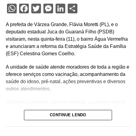
WhatsApp
Facebook
Twitter
Messenger
LinkedIn
Share
A prefeita de Várzea Grande, Flávia Moretti (PL), e o
deputado estadual Juca do Guaraná Filho (PSDB)
visitaram, nesta quinta-feira (11), o bairro Água Vermelha
e anunciaram a reforma da Estratégia Saúde da Família
(ESF) Celestina Gomes Coelho.
A unidade de saúde atende moradores de toda a região e
oferece serviços como vacinação, acompanhamento da
saúde do idoso, pré-natal, ações preventivas e diversos
outros atendimentos.
Conforme a prefeita, além da reforma, a unidade deverá
ser ampliada para oferecer mais serviços à população.
CONTINUE LENDO
“Nossa missão é garantir que a futura obra seja
executada com a maior qualidade possível. Vamos
proporcionar atendimentos mais humanizados e