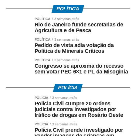
Pinheiro Sabadini, ressaltou que a obra é um sonho tanto
para os profissionais quanto para a comunidade
POLÍTICA
atendida. “Temos mais de 7 mil pessoas cadastradas. É
POLÍTICA
3 semanas atrás
um sonho contar com uma estrutura melhor para acolher
Rio de Janeiro funde secretarias de
Agricultura e de Pesca
os moradores e oferecer um atendimento ainda mais
qualificado”, destacou.
POLÍTICA
3 semanas atrás
Pedido de vista adia votação da
Política de Minerais Críticos
COMENTE ABAIXO:
POLÍTICA
3 semanas atrás
Congresso se aproxima do recesso
WhatsApp
Facebook
Twitter
Messenger
LinkedIn
Share
sem votar PEC 6×1 e PL da Misoginia
POLÍCIA
POLÍCIA
3 semanas atrás
Polícia Civil cumpre 20 ordens
judiciais contra investigados por
tráfico de drogas em Rosário Oeste
POLÍCIA
3 semanas atrás
Polícia Civil prende investigado por
vender imagens de crianças em