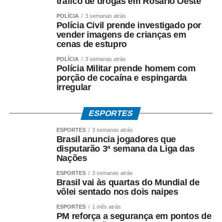
Turquia (4ª) contra Canadá (5ª).
tráfico de drogas em Rosário Oeste
POLÍCIA
3 semanas atrás
Polícia Civil prende investigado por
[Post Instagram]
vender imagens de crianças em
cenas de estupro
Jogos das quartas do torneio
POLÍCIA
3 semanas atrás
Polícia Militar prende homem com
porção de cocaína e espingarda
feminino
irregular
22/07 – 5h – Itália x Holanda
ESPORTES
22/07 – 8h30 –
Brasil x Japão
ESPORTES
3 semanas atrás
Brasil anuncia jogadores que
23/07 – 5h – Turquia x Canadá
disputarão 3ª semana da Liga das
Nações
23/07 – 8h30 – Estados Unidos x China
ESPORTES
3 semanas atrás
Brasil vai às quartas do Mundial de
vôlei sentado nos dois naipes
ESPORTES
1 mês atrás
PM reforça a segurança em pontos de