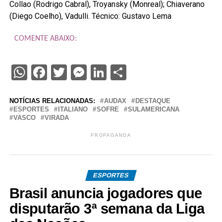
Collao (Rodrigo Cabral), Troyansky (Monreal); Chiaverano
(Diego Coelho), Vadulli. Técnico: Gustavo Lema
COMENTE ABAIXO:
WhatsApp
Facebook
Twitter
Messenger
LinkedIn
Share
NOTÍCIAS RELACIONADAS:
AUDAX
DESTAQUE
ESPORTES
ITALIANO
SOFRE
SULAMERICANA
VASCO
VIRADA
PROPAGANDA
ESPORTES
Brasil anuncia jogadores que
disputarão 3ª semana da Liga