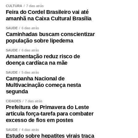
CULTURA
7 dias atrás
Feira do Cordel Brasileiro vai até
amanhã na Caixa Cultural Brasília
SAÚDE
6 dias atrás
Caminhadas buscam conscientizar
população sobre lipedema
SAÚDE
6 dias atrás
Amamentação reduz risco de
doença cardíaca na mãe
SAÚDE
5 dias atrás
Campanha Nacional de
Multivacinação começa nesta
segunda
CIDADES
7 dias atrás
Prefeitura de Primavera do Leste
articula força-tarefa para combater
excesso de fios em postes
SAÚDE
4 dias atrás
Estudo sobre hepatites virais traça