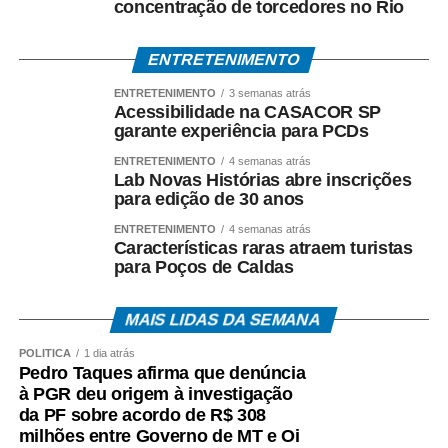
COMENTE ABAIXO:
concentração de torcedores no Rio
ENTRETENIMENTO
WhatsApp
Facebook
Twitter
Messenger
LinkedIn
Share
ENTRETENIMENTO
3 semanas atrás
Acessibilidade na CASACOR SP
garante experiência para PCDs
ENTRETENIMENTO
4 semanas atrás
Lab Novas Histórias abre inscrições
para edição de 30 anos
ENTRETENIMENTO
4 semanas atrás
Características raras atraem turistas
para Poços de Caldas
MAIS LIDAS DA SEMANA
POLÍTICA
1 dia atrás
Pedro Taques afirma que denúncia
à PGR deu origem à investigação
da PF sobre acordo de R$ 308
milhões entre Governo de MT e Oi