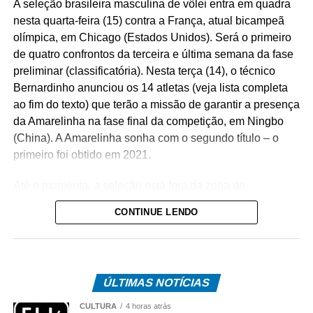
A seleção brasileira masculina de vôlei entra em quadra
nesta quarta-feira (15) contra a França, atual bicampeã
olímpica, em Chicago (Estados Unidos). Será o primeiro
de quatro confrontos da terceira e última semana da fase
preliminar (classificatória). Nesta terça (14), o técnico
Bernardinho anunciou os 14 atletas (veja lista completa
ao fim do texto) que terão a missão de garantir a presença
da Amarelinha na fase final da competição, em Ningbo
(China). A Amarelinha sonha com o segundo título – o
primeiro foi obtido em 2021.
Até o momento, a seleção está fora da zona de
classificação: ocupa a nona posição, com 13 pontos, um
CONTINUE LENDO
a menos que a Turquia (7ª) e Bulgária (8ª), ambas com
14. Das 18 seleções inscritas no torneio, apenas as sete
primeiras colocadas ao término da fase preliminar (três
semanas) avançam às quartas de final. A oitava vaga é
ÚLTIMAS NOTÍCIAS
reservada à China, por ser o país sede da reta final
(quartas, semifinais e decisão do título).
CULTURA
4 horas atrás