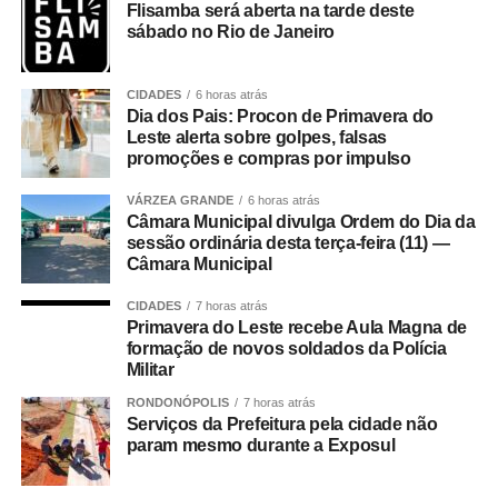
Flisamba será aberta na tarde deste
sábado no Rio de Janeiro
Nesta semana decisiva, o Brasil não contará Douglas
Souza (que se casou há cinco dias) e Lukas Bergmann,
ainda não liberado pelo departamento médico -o atleta se
CIDADES
6 horas atrás
recupera de uma lesão na coluna, ocorrida no fim de
Dia dos Pais: Procon de Primavera do
Leste alerta sobre golpes, falsas
2025. A única novidade no elenco que competiu nas
promoções e compras por impulso
primeiras semanas do torneio é a inclusão do ponteiro
Maicon na lista de Bernardinho.
VÁRZEA GRANDE
6 horas atrás
Câmara Municipal divulga Ordem do Dia da
sessão ordinária desta terça-feira (11) —
[Post Instagram]
Câmara Municipal
CIDADES
7 horas atrás
Seleção feminina encara
Primavera do Leste recebe Aula Magna de
formação de novos soldados da Polícia
Japão nas quartas
Militar
RONDONÓPOLIS
7 horas atrás
Terceira colocada na fase preliminar, a seleção brasileira
Serviços da Prefeitura pela cidade não
param mesmo durante a Exposul
feminina de vôlei terá pela frente o Japão (6º) nas quartas
de final da Liga das Nações. O duelo está programado