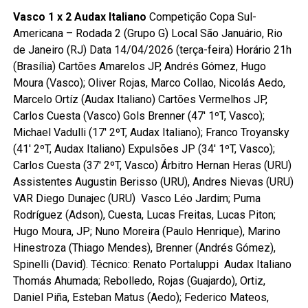
Vasco 1 x 2 Audax Italiano
Competição Copa Sul-
Americana – Rodada 2 (Grupo G) Local São Januário, Rio
de Janeiro (RJ) Data 14/04/2026 (terça-feira) Horário 21h
(Brasília) Cartões Amarelos JP, Andrés Gómez, Hugo
Moura (Vasco); Oliver Rojas, Marco Collao, Nicolás Aedo,
Marcelo Ortíz (Audax Italiano) Cartões Vermelhos JP,
Carlos Cuesta (Vasco) Gols Brenner (47′ 1ºT, Vasco);
Michael Vadulli (17′ 2ºT, Audax Italiano); Franco Troyansky
(41′ 2ºT, Audax Italiano) Expulsões JP (34′ 1ºT, Vasco);
Carlos Cuesta (37′ 2ºT, Vasco) Árbitro Hernan Heras (URU)
Assistentes Augustin Berisso (URU), Andres Nievas (URU)
VAR Diego Dunajec (URU) Vasco Léo Jardim; Puma
Rodríguez (Adson), Cuesta, Lucas Freitas, Lucas Piton;
Hugo Moura, JP; Nuno Moreira (Paulo Henrique), Marino
Hinestroza (Thiago Mendes), Brenner (Andrés Gómez),
Spinelli (David). Técnico: Renato Portaluppi Audax Italiano
Thomás Ahumada; Rebolledo, Rojas (Guajardo), Ortiz,
Daniel Piña, Esteban Matus (Aedo); Federico Mateos,