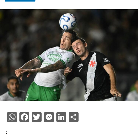
WhatsApp
Facebook
Twitter
Messenger
LinkedIn
Share
;