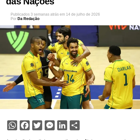
das Nações
Publicados
3 semanas atrás
em
14 de julho de 2026
Por
Da Redação
WhatsApp
Facebook
Twitter
Messenger
LinkedIn
Share