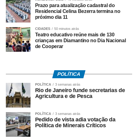
Prazo para atualização cadastral do
• Trabalhou com carteira assinada por no mínimo 30 dias
Residencial Celina Bezerra termina no
em 2024;
próximo dia 11
CIDADES
50 minutos atrás
• Recebeu remuneração média mensal de até R$ 2.766
Teatro educativo reúne mais de 130
no ano-base;
crianças em Diamantino no Dia Nacional
de Cooperar
• Teve os dados corretamente informados pelo
empregador no e-Social.
Instituído pela Lei nº 7.998/90, o abono salarial pode
POLÍTICA
chegar até a um salário mínimo, proporcional ao
POLÍTICA
3 semanas atrás
período trabalhado. Os recursos vêm do Fundo de
Rio de Janeiro funde secretarias de
Amparo ao Trabalhador (FAT), com a habilitação feita
Agricultura e de Pesca
pelo Ministério do Trabalho e Emprego.
POLÍTICA
3 semanas atrás
Como o pagamento é feito
Pedido de vista adia votação da
Política de Minerais Críticos
Para trabalhadores da iniciativa privada (PIS)