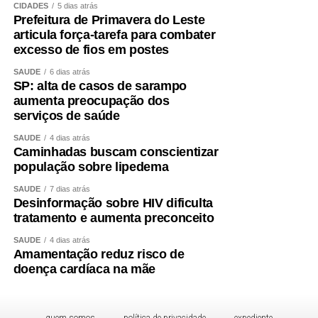
CIDADES
5 dias atrás
Prefeitura de Primavera do Leste
articula força-tarefa para combater
excesso de fios em postes
SAÚDE
6 dias atrás
SP: alta de casos de sarampo
aumenta preocupação dos
serviços de saúde
SAÚDE
4 dias atrás
Caminhadas buscam conscientizar
população sobre lipedema
SAÚDE
7 dias atrás
Desinformação sobre HIV dificulta
tratamento e aumenta preconceito
SAÚDE
4 dias atrás
Amamentação reduz risco de
doença cardíaca na mãe
quem somos
política de privacidade
expediente