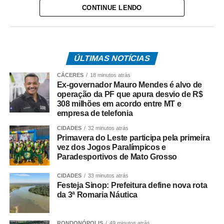
CONTINUE LENDO
Do total de contemplados em maio:
• 3.840.487 são trabalhadores da iniciativa privada,
inscritos no Programa de Integração Social (PIS), com
pagamento feito pela Caixa Econômica Federal,
ÚLTIMAS NOTÍCIAS
somando R$ 4,8 bilhões;
CÁCERES
18 minutos atrás
Ex-governador Mauro Mendes é alvo de
• 499.509 são servidores públicos, inscritos no Programa
operação da PF que apura desvio de R$
de Formação do Patrimônio do Servidor Público (Pasep),
308 milhões em acordo entre MT e
empresa de telefonia
pagos pelo Banco do Brasil, com total de cerca de R$
600 milhões.
CIDADES
32 minutos atrás
Primavera do Leste participa pela primeira
vez dos Jogos Paralímpicos e
Quem tem direito ao Abono
Paradesportivos de Mato Grosso
Salarial
CIDADES
33 minutos atrás
Festeja Sinop: Prefeitura define nova rota
Tem direito ao benefício o trabalhador que:
da 3ª Romaria Náutica
• Está inscrito no Pis/Pasep há pelo menos cinco anos;
RONDONÓPOLIS
49 minutos atrás