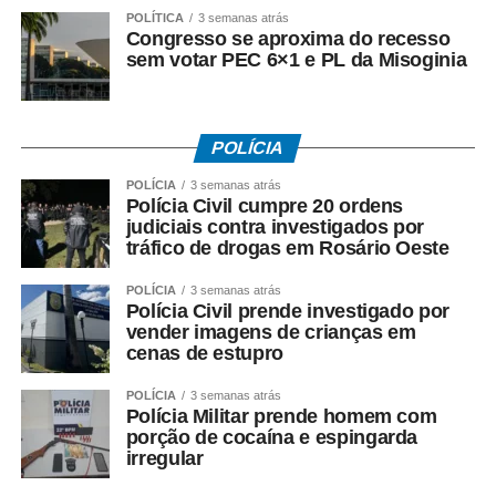
POLÍTICA
3 semanas atrás
• A Caixa Econômica Federal realiza o pagamento
Congresso se aproxima do recesso
prioritariamente por:
sem votar PEC 6×1 e PL da Misoginia
• Crédito em conta corrente ou poupança da Caixa;
• Depósito em Poupança Social Digital, movimentada
POLÍCIA
pelo aplicativo Caixa Tem.
POLÍCIA
3 semanas atrás
Polícia Civil cumpre 20 ordens
Quem não possui conta pode sacar:
judiciais contra investigados por
tráfico de drogas em Rosário Oeste
• Com Cartão Social e senha em lotéricas, caixas
POLÍCIA
3 semanas atrás
eletrônicos e correspondentes CAIXA Aqui;
Polícia Civil prende investigado por
vender imagens de crianças em
• Nas agências, com documento oficial com foto;
cenas de estupro
• Sem cartão, por meio de biometria cadastrada.
POLÍCIA
3 semanas atrás
Polícia Militar prende homem com
porção de cocaína e espingarda
Para servidores públicos
irregular
(Pasep)