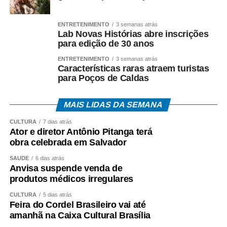
• Aplicativos Caixa Tem e Benefícios Sociais Caixa;
ENTRETENIMENTO
3 semanas atrás
Lab Novas Histórias abre inscrições
para edição de 30 anos
• Atendimento Caixa ao Cidadão: 0800-726-0207.
ENTRETENIMENTO
3 semanas atrás
A expectativa é que, em 2026, cerca de 22,2 milhões
Características raras atraem turistas
para Poços de Caldas
de trabalhadores recebam o abono salarial.
MAIS LIDAS DA SEMANA
CULTURA
7 dias atrás
Ator e diretor Antônio Pitanga terá
COMENTE ABAIXO:
obra celebrada em Salvador
SAÚDE
6 dias atrás
WhatsApp
Facebook
Twitter
Messenger
LinkedIn
Share
Anvisa suspende venda de
produtos médicos irregulares
CULTURA
5 dias atrás
Feira do Cordel Brasileiro vai até
amanhã na Caixa Cultural Brasília