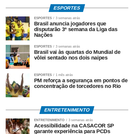
ESPORTES
O Banco do Brasil faz o pagamento por:
ESPORTES
3 semanas atrás
Brasil anuncia jogadores que
• Crédito em conta bancária;
disputarão 3ª semana da Liga das
Nações
• Transferência via TED ou Pix;
ESPORTES
3 semanas atrás
Brasil vai às quartas do Mundial de
• Saque presencial nas agências, para quem não é
vôlei sentado nos dois naipes
correntista e não possui chave Pix.
Como consultar
ESPORTES
1 mês atrás
PM reforça a segurança em pontos de
concentração de torcedores no Rio
Os trabalhadores podem verificar informações sobre
valor, data e habilitação pelos seguintes canais:
• Aplicativo Carteira de Trabalho Digital;
ENTRETENIMENTO
• Portal Gov.br;
ENTRETENIMENTO
3 semanas atrás
Acessibilidade na CASACOR SP
garante experiência para PCDs
• Telefone 158 (Ministério do Trabalho);