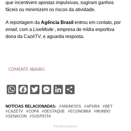
que incentivem apostas impulsivas, sugiram ganhos
fáceis ou minimizem os riscos da atividade.
A reportagem da
Agência Brasil
entrou em contato, por
email,
com a
LiveMode
, empresa de mídia esportiva
dona da CazéTV, e aguarda resposta.
COMENTE ABAIXO:
WhatsApp
Facebook
Twitter
Messenger
LinkedIn
Share
NOTÍCIAS RELACIONADAS:
ANÚNCIOS
APURA
BET
CAZÉTV
COPA
DESTAQUE
ECONOMIA
MUNDO
SENACON
SUSPEITA
PROPAGANDA