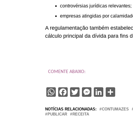
controvérsias jurídicas relevantes;
empresas atingidas por calamidad
A regulamentação também estabelece
cálculo principal da dívida para fin
COMENTE ABAIXO:
WhatsApp
Facebook
Twitter
Messenge
Linked
Sha
NOTÍCIAS RELACIONADAS:
CONTUMAZES
PUBLICAR
RECEITA