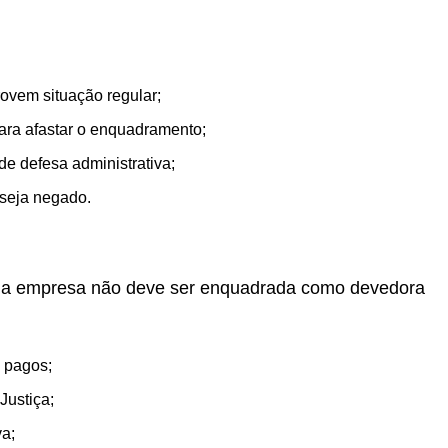
vem situação regular;
para afastar o enquadramento;
de defesa administrativa;
 seja negado.
e a empresa não deve ser enquadrada como devedora
 pagos;
Justiça;
va;