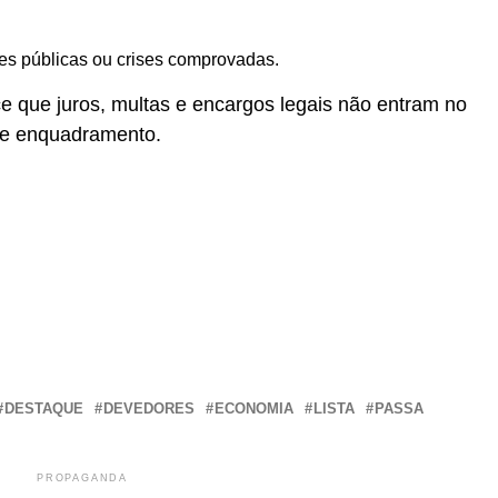
es públicas ou crises comprovadas.
 que juros, multas e encargos legais não entram no
s de enquadramento.
r
In
re
DESTAQUE
DEVEDORES
ECONOMIA
LISTA
PASSA
PROPAGANDA