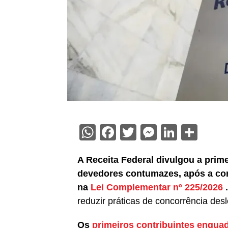
WhatsApp
Facebook
Twitter
Messenge
Linked
Sha
A Receita Federal divulgou a prime
devedores contumazes, após a con
na
Lei Complementar nº 225/2026
.
reduzir práticas de concorrência desl
Os
primeiros contribuintes enqua