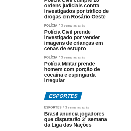
Polícia Civil cumpre 20
ordens judiciais contra
investigados por tráfico de
drogas em Rosário Oeste
POLÍCIA
3 semanas atrás
Polícia Civil prende
investigado por vender
imagens de crianças em
cenas de estupro
POLÍCIA
3 semanas atrás
Polícia Militar prende
homem com porção de
cocaína e espingarda
irregular
ESPORTES
ESPORTES
3 semanas atrás
Brasil anuncia jogadores
que disputarão 3ª semana
da Liga das Nações