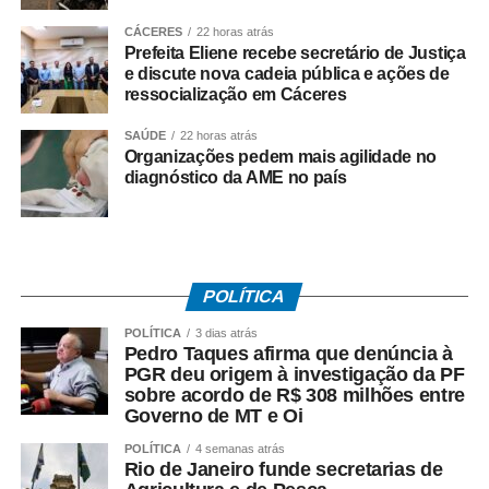
• Está inscrito no Pis/Pasep há pelo menos cinco anos;
CÁCERES
22 horas atrás
Prefeita Eliene recebe secretário de Justiça
e discute nova cadeia pública e ações de
• Trabalhou com carteira assinada por no mínimo 30 dias
ressocialização em Cáceres
em 2024;
SAÚDE
22 horas atrás
• Recebeu remuneração média mensal de até R$ 2.766
Organizações pedem mais agilidade no
diagnóstico da AME no país
no ano-base;
• Teve os dados corretamente informados pelo
empregador no e-Social.
POLÍTICA
Instituído pela Lei nº 7.998/90, o abono salarial pode
chegar até a um salário mínimo, proporcional ao
POLÍTICA
3 dias atrás
Pedro Taques afirma que denúncia à
período trabalhado. Os recursos vêm do Fundo de
PGR deu origem à investigação da PF
Amparo ao Trabalhador (FAT), com a habilitação feita
sobre acordo de R$ 308 milhões entre
pelo Ministério do Trabalho e Emprego.
Governo de MT e Oi
POLÍTICA
4 semanas atrás
Como o pagamento é feito
Rio de Janeiro funde secretarias de