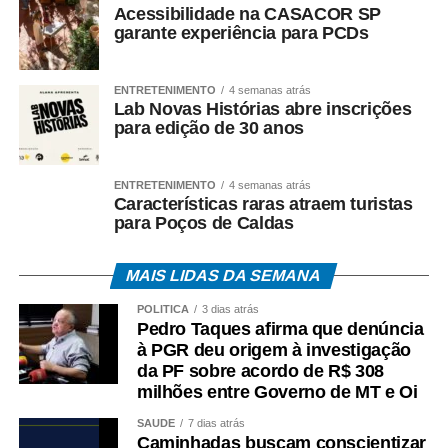
Acessibilidade na CASACOR SP
garante experiência para PCDs
• Telefone 158 (Ministério do Trabalho);
• Aplicativos Caixa Tem e Benefícios Sociais Caixa;
ENTRETENIMENTO
4 semanas atrás
Lab Novas Histórias abre inscrições
para edição de 30 anos
• Atendimento Caixa ao Cidadão: 0800-726-0207.
A expectativa é que, em 2026, cerca de 22,2 milhões
ENTRETENIMENTO
4 semanas atrás
de trabalhadores recebam o abono salarial.
Características raras atraem turistas
para Poços de Caldas
MAIS LIDAS DA SEMANA
COMENTE ABAIXO:
POLÍTICA
3 dias atrás
Pedro Taques afirma que denúncia
à PGR deu origem à investigação
WhatsApp
Facebook
Twitter
Messenger
LinkedIn
Share
da PF sobre acordo de R$ 308
milhões entre Governo de MT e Oi
SAÚDE
7 dias atrás
Caminhadas buscam conscientizar