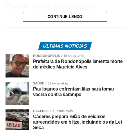
Quem recebe neste lote
CONTINUE LENDO
Do total de contemplados em maio:
• 3.840.487 são trabalhadores da iniciativa privada,
inscritos no Programa de Integração Social (PIS), com
pagamento feito pela Caixa Econômica Federal,
ÚLTIMAS NOTÍCIAS
somando R$ 4,8 bilhões;
RONDONÓPOLIS
15 horas atrás
Prefeitura de Rondonópolis lamenta morte
• 499.509 são servidores públicos, inscritos no Programa
do médico Maurício Alves
de Formação do Patrimônio do Servidor Público (Pasep),
pagos pelo Banco do Brasil, com total de cerca de R$
SAÚDE
19 horas atrás
600 milhões.
Paulistanos enfrentam filas para tomar
vacina contra sarampo
Quem tem direito ao Abono
Salarial
CÁCERES
21 horas atrás
Cáceres prepara leilão de veículos
apreendidos em blitze, incluindo os da Lei
Tem direito ao benefício o trabalhador que:
Seca