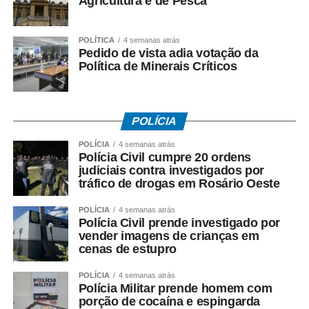
Agricultura e de Pesca
Para trabalhadores da iniciativa privada (PIS)
POLÍTICA
4 semanas atrás
• A Caixa Econômica Federal realiza o pagamento
Pedido de vista adia votação da
prioritariamente por:
Política de Minerais Críticos
• Crédito em conta corrente ou poupança da Caixa;
• Depósito em Poupança Social Digital, movimentada
POLÍCIA
pelo aplicativo Caixa Tem.
POLÍCIA
4 semanas atrás
Polícia Civil cumpre 20 ordens
Quem não possui conta pode sacar:
judiciais contra investigados por
tráfico de drogas em Rosário Oeste
• Com Cartão Social e senha em lotéricas, caixas
POLÍCIA
4 semanas atrás
eletrônicos e correspondentes CAIXA Aqui;
Polícia Civil prende investigado por
vender imagens de crianças em
• Nas agências, com documento oficial com foto;
cenas de estupro
• Sem cartão, por meio de biometria cadastrada.
POLÍCIA
4 semanas atrás
Polícia Militar prende homem com
porção de cocaína e espingarda