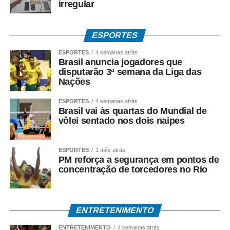
Para servidores públicos
irregular
(Pasep)
ESPORTES
O Banco do Brasil faz o pagamento por:
ESPORTES
4 semanas atrás
Brasil anuncia jogadores que
• Crédito em conta bancária;
disputarão 3ª semana da Liga das
Nações
• Transferência via TED ou Pix;
ESPORTES
4 semanas atrás
Brasil vai às quartas do Mundial de
• Saque presencial nas agências, para quem não é
vôlei sentado nos dois naipes
correntista e não possui chave Pix.
Como consultar
ESPORTES
1 mês atrás
PM reforça a segurança em pontos de
concentração de torcedores no Rio
Os trabalhadores podem verificar informações sobre
valor, data e habilitação pelos seguintes canais:
• Aplicativo Carteira de Trabalho Digital;
ENTRETENIMENTO
• Portal Gov.br;
ENTRETENIMENTO
4 semanas atrás