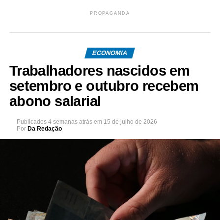
PROPAGANDA
ECONOMIA
Trabalhadores nascidos em
setembro e outubro recebem
abono salarial
Publicados
4 semanas atrás
em
15 de julho de 2026
Por
Da Redação