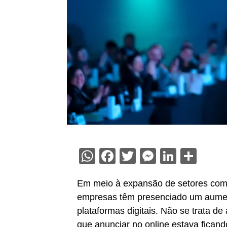
WhatsApp
Facebook
Twitter
Messenge
Linked
Sha
Em meio à expansão de setores co
empresas têm presenciado um aumento
plataformas digitais. Não se trata d
que anunciar no online estava ficand