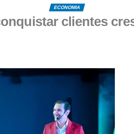
ECONOMIA
onquistar clientes cres