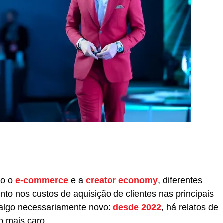
r
In
re
mo o
e-commerce
e a
creator economy
, diferentes
 nos custos de aquisição de clientes nas principais
e algo necessariamente novo:
desde 2022
, há relatos de
o mais caro.