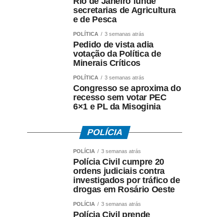
Rio de Janeiro funde
secretarias de Agricultura
e de Pesca
POLÍTICA
3 semanas atrás
Pedido de vista adia
votação da Política de
Minerais Críticos
POLÍTICA
3 semanas atrás
Congresso se aproxima do
recesso sem votar PEC
6×1 e PL da Misoginia
POLÍCIA
POLÍCIA
3 semanas atrás
Polícia Civil cumpre 20
ordens judiciais contra
investigados por tráfico de
drogas em Rosário Oeste
POLÍCIA
3 semanas atrás
Polícia Civil prende