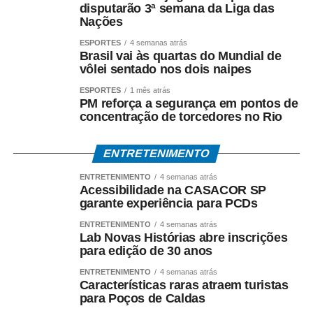
disputarão 3ª semana da Liga das
Nações
Para servidores públicos
ESPORTES
4 semanas atrás
Brasil vai às quartas do Mundial de
(Pasep)
vôlei sentado nos dois naipes
O Banco do Brasil faz o pagamento por:
ESPORTES
1 mês atrás
PM reforça a segurança em pontos de
concentração de torcedores no Rio
• Crédito em conta bancária;
• Transferência via TED ou Pix;
ENTRETENIMENTO
ENTRETENIMENTO
4 semanas atrás
• Saque presencial nas agências, para quem não é
Acessibilidade na CASACOR SP
correntista e não possui chave Pix.
garante experiência para PCDs
ENTRETENIMENTO
4 semanas atrás
Como consultar
Lab Novas Histórias abre inscrições
para edição de 30 anos
Os trabalhadores podem verificar informações sobre
ENTRETENIMENTO
4 semanas atrás
valor, data e habilitação pelos seguintes canais:
Características raras atraem turistas
para Poços de Caldas