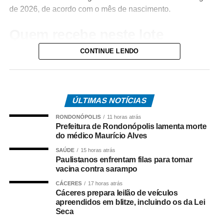
de 2026, de acordo com o mês de nascimento.
Quem recebe neste lote
CONTINUE LENDO
Do total de contemplados em maio:
• 3.840.487 são trabalhadores da iniciativa privada,
inscritos no Programa de Integração Social (PIS), com
pagamento feito pela Caixa Econômica Federal,
ÚLTIMAS NOTÍCIAS
somando R$ 4,8 bilhões;
RONDONÓPOLIS
11 horas atrás
Prefeitura de Rondonópolis lamenta morte
• 499.509 são servidores públicos, inscritos no Programa
do médico Maurício Alves
de Formação do Patrimônio do Servidor Público (Pasep),
SAÚDE
15 horas atrás
pagos pelo Banco do Brasil, com total de cerca de R$
Paulistanos enfrentam filas para tomar
600 milhões.
vacina contra sarampo
CÁCERES
17 horas atrás
Quem tem direito ao Abono
Cáceres prepara leilão de veículos
apreendidos em blitze, incluindo os da Lei
Salarial
Seca