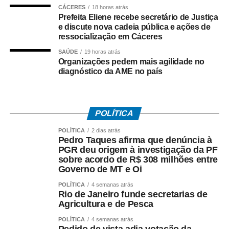
CÁCERES
18 horas atrás
Tem direito ao benefício o trabalhador que:
Prefeita Eliene recebe secretário de Justiça
e discute nova cadeia pública e ações de
ressocialização em Cáceres
• Está inscrito no Pis/Pasep há pelo menos cinco anos;
SAÚDE
19 horas atrás
• Trabalhou com carteira assinada por no mínimo 30 dias
Organizações pedem mais agilidade no
diagnóstico da AME no país
em 2024;
• Recebeu remuneração média mensal de até R$ 2.766
no ano-base;
POLÍTICA
• Teve os dados corretamente informados pelo
POLÍTICA
2 dias atrás
Pedro Taques afirma que denúncia à
empregador no e-Social.
PGR deu origem à investigação da PF
sobre acordo de R$ 308 milhões entre
Instituído pela Lei nº 7.998/90, o abono salarial pode
Governo de MT e Oi
chegar até a um salário mínimo, proporcional ao
POLÍTICA
4 semanas atrás
período trabalhado. Os recursos vêm do Fundo de
Rio de Janeiro funde secretarias de
Amparo ao Trabalhador (FAT), com a habilitação feita
Agricultura e de Pesca
pelo Ministério do Trabalho e Emprego.
POLÍTICA
4 semanas atrás