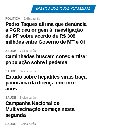
• Aplicativo Carteira de Trabalho Digital;
MAIS LIDAS DA SEMANA
• Portal Gov.br;
POLÍTICA
2 dias atrás
Pedro Taques afirma que denúncia
• Telefone 158 (Ministério do Trabalho);
à PGR deu origem à investigação
da PF sobre acordo de R$ 308
• Aplicativos Caixa Tem e Benefícios Sociais Caixa;
milhões entre Governo de MT e Oi
• Atendimento Caixa ao Cidadão: 0800-726-0207.
SAÚDE
7 dias atrás
Caminhadas buscam conscientizar
população sobre lipedema
A expectativa é que, em 2026, cerca de 22,2 milhões
de trabalhadores recebam o abono salarial.
SAÚDE
6 dias atrás
Estudo sobre hepatites virais traça
panorama da doença em onze
anos
SAÚDE
6 dias atrás
COMENTE ABAIXO:
Campanha Nacional de
Multivacinação começa nesta
segunda
WhatsApp
Facebook
Twitter
Messenger
LinkedIn
Share
SAÚDE
5 dias atrás