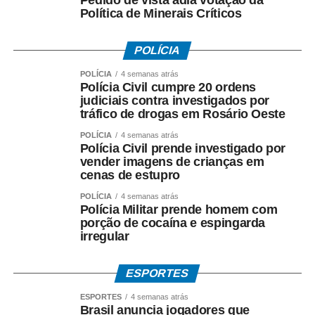
Pedido de vista adia votação da
Como o pagamento é feito
Política de Minerais Críticos
Para trabalhadores da iniciativa privada (PIS)
POLÍCIA
POLÍCIA
4 semanas atrás
• A Caixa Econômica Federal realiza o pagamento
Polícia Civil cumpre 20 ordens
prioritariamente por:
judiciais contra investigados por
tráfico de drogas em Rosário Oeste
• Crédito em conta corrente ou poupança da Caixa;
POLÍCIA
4 semanas atrás
Polícia Civil prende investigado por
• Depósito em Poupança Social Digital, movimentada
vender imagens de crianças em
pelo aplicativo Caixa Tem.
cenas de estupro
POLÍCIA
4 semanas atrás
Quem não possui conta pode sacar:
Polícia Militar prende homem com
porção de cocaína e espingarda
• Com Cartão Social e senha em lotéricas, caixas
irregular
eletrônicos e correspondentes CAIXA Aqui;
ESPORTES
• Nas agências, com documento oficial com foto;
ESPORTES
4 semanas atrás
Brasil anuncia jogadores que
• Sem cartão, por meio de biometria cadastrada.