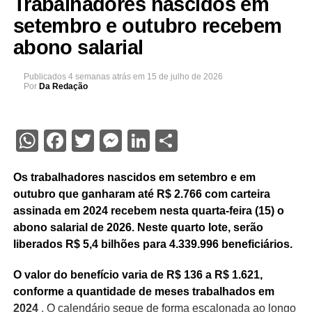
Trabalhadores nascidos em
setembro e outubro recebem
abono salarial
Publicados
4 semanas atrás
em
15 de julho de 2026
Por
Da Redação
WhatsApp
Facebook
Twitter
Messenger
LinkedIn
Share
Os trabalhadores nascidos em setembro e em
outubro que ganharam até R$ 2.766 com carteira
assinada em 2024 recebem nesta quarta-feira (15) o
abono salarial de 2026. Neste quarto lote, serão
liberados R$ 5,4 bilhões para 4.339.996 beneficiários.
O valor do benefício varia de R$ 136 a R$ 1.621,
conforme a quantidade de meses trabalhados em
2024
. O calendário segue de forma escalonada ao longo