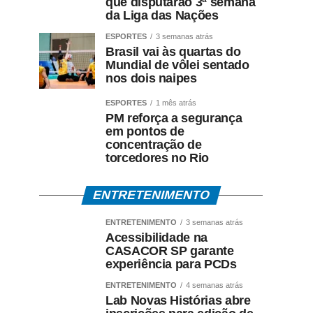
que disputarão 3ª semana
da Liga das Nações
ESPORTES
3 semanas atrás
Brasil vai às quartas do
Mundial de vôlei sentado
nos dois naipes
ESPORTES
1 mês atrás
PM reforça a segurança
em pontos de
concentração de
torcedores no Rio
ENTRETENIMENTO
ENTRETENIMENTO
3 semanas atrás
Acessibilidade na
CASACOR SP garante
experiência para PCDs
ENTRETENIMENTO
4 semanas atrás
Lab Novas Histórias abre