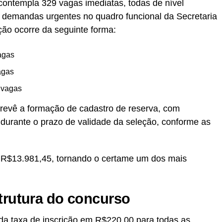
 contempla 329 vagas imediatas, todas de nível
e demandas urgentes no quadro funcional da Secretaria
uição ocorre da seguinte forma:
vagas
agas
2 vagas
revê a formação de cadastro de reserva, com
durante o prazo de validade da seleção, conforme as
a R$13.981,45, tornando o certame um dos mais
strutura do concurso
 da taxa de inscrição em R$220,00 para todas as