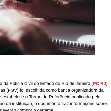
r
In
re
 da Polícia Civil do Estado do Rio de Janeiro (
PC RJ
)
as (FGV) foi escolhida como banca organizadora da
e estabelece o Termo de Referência publicado pelo
ção da instituição, o documento traz informações sobre
e deverão compor o certame.