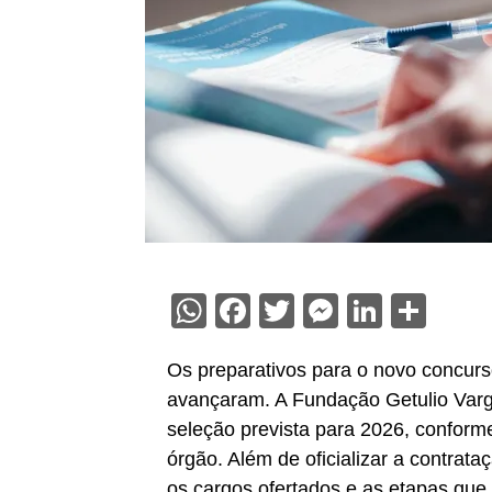
WhatsApp
Facebook
Twitter
Messenge
Linked
Sha
Os preparativos para o novo concurso
avançaram. A Fundação Getulio Varg
seleção prevista para 2026, conform
órgão. Além de oficializar a contrata
os cargos ofertados e as etapas qu