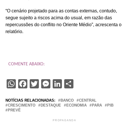
“O cenário projetado para as contas externas, contudo,
segue sujeito a riscos acima do usual, em razão das
repercussões do conflito no Oriente Médio”, acrescenta o
relatório.
COMENTE ABAIXO:
WhatsApp
Facebook
Twitter
Messenger
LinkedIn
Share
NOTÍCIAS RELACIONADAS:
BANCO
CENTRAL
CRESCIMENTO
DESTAQUE
ECONOMIA
PARA
PIB
PREVÊ
PROPAGANDA