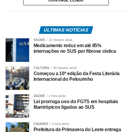
CONTINUE LENDO
Do total de contemplados em maio:
• 3.840.487 são trabalhadores da iniciativa privada,
inscritos no Programa de Integração Social (PIS), com
pagamento feito pela Caixa Econômica Federal,
ÚLTIMAS NOTÍCIAS
somando R$ 4,8 bilhões;
SAÚDE
21 minutos atrás
Medicamento reduz em até 85%
• 499.509 são servidores públicos, inscritos no Programa
internações no SUS por fibrose cística
de Formação do Patrimônio do Servidor Público (Pasep),
pagos pelo Banco do Brasil, com total de cerca de R$
CULTURA
58 minutos atrás
600 milhões.
Começou a 10ª edição da Festa Literária
Internacional do Pelourinho
Quem tem direito ao Abono
Salarial
SAÚDE
1 hora atrás
Lei prorroga uso do FGTS em hospitais
filantrópicos ligados ao SUS
Tem direito ao benefício o trabalhador que:
• Está inscrito no Pis/Pasep há pelo menos cinco anos;
CIDADES
1 hora atrás
Prefeitura de Primavera do Leste entrega