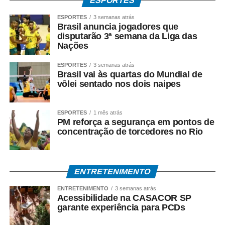
ESPORTES
O Banco do Brasil faz o pagamento por:
ESPORTES
3 semanas atrás
Brasil anuncia jogadores que
• Crédito em conta bancária;
disputarão 3ª semana da Liga das
Nações
• Transferência via TED ou Pix;
ESPORTES
3 semanas atrás
Brasil vai às quartas do Mundial de
• Saque presencial nas agências, para quem não é
vôlei sentado nos dois naipes
correntista e não possui chave Pix.
ESPORTES
1 mês atrás
Como consultar
PM reforça a segurança em pontos de
concentração de torcedores no Rio
Os trabalhadores podem verificar informações sobre
valor, data e habilitação pelos seguintes canais:
ENTRETENIMENTO
• Aplicativo Carteira de Trabalho Digital;
ENTRETENIMENTO
3 semanas atrás
• Portal Gov.br;
Acessibilidade na CASACOR SP
garante experiência para PCDs
• Telefone 158 (Ministério do Trabalho);