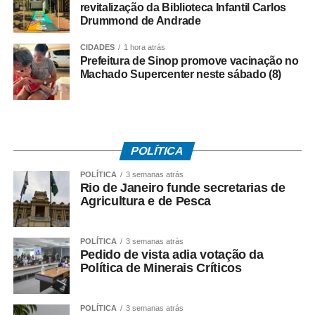
revitalização da Biblioteca Infantil Carlos
• Trabalhou com carteira assinada por no mínimo 30 dias
Drummond de Andrade
em 2024;
CIDADES
1 hora atrás
• Recebeu remuneração média mensal de até R$ 2.766
Prefeitura de Sinop promove vacinação no
Machado Supercenter neste sábado (8)
no ano-base;
• Teve os dados corretamente informados pelo
empregador no e-Social.
POLÍTICA
Instituído pela Lei nº 7.998/90, o abono salarial pode
chegar até a um salário mínimo, proporcional ao
POLÍTICA
3 semanas atrás
Rio de Janeiro funde secretarias de
período trabalhado. Os recursos vêm do Fundo de
Agricultura e de Pesca
Amparo ao Trabalhador (FAT), com a habilitação feita
pelo Ministério do Trabalho e Emprego.
POLÍTICA
3 semanas atrás
Como o pagamento é feito
Pedido de vista adia votação da
Política de Minerais Críticos
Para trabalhadores da iniciativa privada (PIS)
POLÍTICA
3 semanas atrás