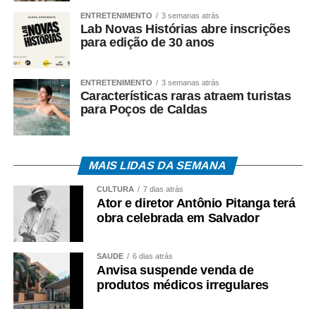
ENTRETENIMENTO
3 semanas atrás
• Aplicativos Caixa Tem e Benefícios Sociais Caixa;
Lab Novas Histórias abre inscrições
para edição de 30 anos
• Atendimento Caixa ao Cidadão: 0800-726-0207.
A expectativa é que, em 2026, cerca de 22,2 milhões
ENTRETENIMENTO
3 semanas atrás
Características raras atraem turistas
de trabalhadores recebam o abono salarial.
para Poços de Caldas
MAIS LIDAS DA SEMANA
COMENTE ABAIXO:
CULTURA
7 dias atrás
Ator e diretor Antônio Pitanga terá
obra celebrada em Salvador
WhatsApp
Facebook
Twitter
Messenger
LinkedIn
Share
SAÚDE
6 dias atrás
Anvisa suspende venda de
produtos médicos irregulares