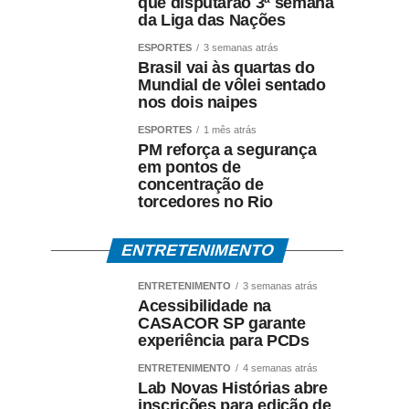
que disputarão 3ª semana
da Liga das Nações
ESPORTES
3 semanas atrás
Brasil vai às quartas do
Mundial de vôlei sentado
nos dois naipes
ESPORTES
1 mês atrás
PM reforça a segurança
em pontos de
concentração de
torcedores no Rio
ENTRETENIMENTO
ENTRETENIMENTO
3 semanas atrás
Acessibilidade na
CASACOR SP garante
experiência para PCDs
ENTRETENIMENTO
4 semanas atrás
Lab Novas Histórias abre
inscrições para edição de