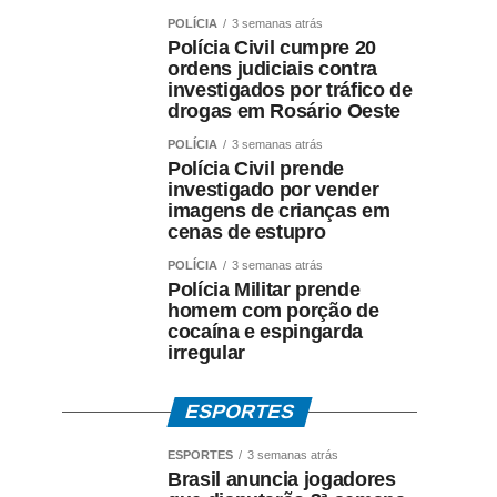
POLÍCIA
3 semanas atrás
Polícia Civil cumpre 20
ordens judiciais contra
investigados por tráfico de
drogas em Rosário Oeste
POLÍCIA
3 semanas atrás
Polícia Civil prende
investigado por vender
imagens de crianças em
cenas de estupro
POLÍCIA
3 semanas atrás
Polícia Militar prende
homem com porção de
cocaína e espingarda
irregular
ESPORTES
ESPORTES
3 semanas atrás
Brasil anuncia jogadores