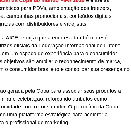
ficial da Copa do Mundo FIFA 2026
e entre as
 temáticos para PDVs, ambientação dos freezers,
pa, campanhas promocionais, conteúdos digitais
radas com distribuidores e varejistas.
g da AICE reforça que a empresa também prevê
trizes oficiais da Federação Internacional de Futebol
V em um espaço de experiência para o consumidor.
s objetivos são ampliar o reconhecimento da marca,
m o consumidor brasileiro e consolidar sua presença no
ção gerada pela Copa para associar seus produtos a
iliar e celebração, reforçando atributos como
roximidade com o consumidor. O patrocínio da Copa do
o uma plataforma estratégica para acelerar a
 o profissional de marketing.