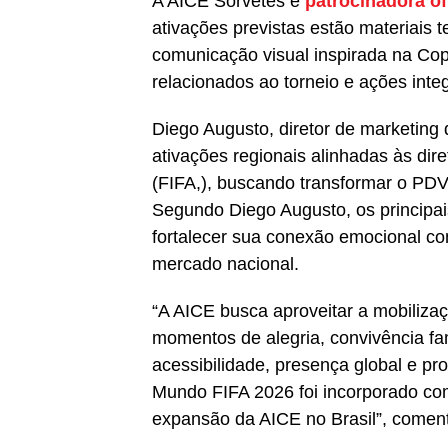
A AICE Sorvetes é
patrocinadora o
ativações previstas estão materiais
comunicação visual inspirada na Co
relacionados ao torneio e ações integ
Diego Augusto, diretor de marketin
ativações regionais alinhadas às dire
(FIFA,), buscando transformar o PD
Segundo Diego Augusto, os principai
fortalecer sua conexão emocional co
mercado nacional.
“A AICE busca aproveitar a mobiliza
momentos de alegria, convivência fam
acessibilidade, presença global e p
Mundo FIFA 2026 foi incorporado com
expansão da AICE no Brasil”, comenta