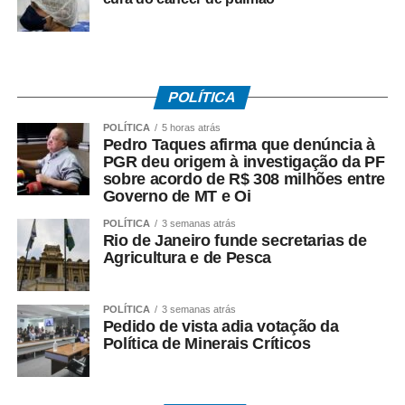
• Teve os dados corretamente informados pelo
empregador no e-Social.
Instituído pela Lei nº 7.998/90, o abono salarial pode
POLÍTICA
chegar até a um salário mínimo, proporcional ao
POLÍTICA
5 horas atrás
período trabalhado. Os recursos vêm do Fundo de
Pedro Taques afirma que denúncia à
Amparo ao Trabalhador (FAT), com a habilitação feita
PGR deu origem à investigação da PF
pelo Ministério do Trabalho e Emprego.
sobre acordo de R$ 308 milhões entre
Governo de MT e Oi
Como o pagamento é feito
POLÍTICA
3 semanas atrás
Rio de Janeiro funde secretarias de
Agricultura e de Pesca
Para trabalhadores da iniciativa privada (PIS)
• A Caixa Econômica Federal realiza o pagamento
POLÍTICA
3 semanas atrás
prioritariamente por:
Pedido de vista adia votação da
Política de Minerais Críticos
• Crédito em conta corrente ou poupança da Caixa;
• Depósito em Poupança Social Digital, movimentada