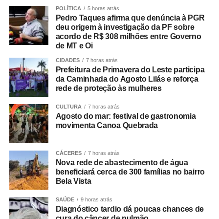
somando R$ 4,8 bilhões;
POLÍTICA
5 horas atrás
Pedro Taques afirma que denúncia à PGR
• 499.509 são servidores públicos, inscritos no Programa
deu origem à investigação da PF sobre
de Formação do Patrimônio do Servidor Público (Pasep),
acordo de R$ 308 milhões entre Governo
de MT e Oi
pagos pelo Banco do Brasil, com total de cerca de R$
600 milhões.
CIDADES
7 horas atrás
Prefeitura de Primavera do Leste participa
da Caminhada do Agosto Lilás e reforça
Quem tem direito ao Abono
rede de proteção às mulheres
Salarial
CULTURA
7 horas atrás
Agosto do mar: festival de gastronomia
Tem direito ao benefício o trabalhador que:
movimenta Canoa Quebrada
• Está inscrito no Pis/Pasep há pelo menos cinco anos;
CÁCERES
7 horas atrás
Nova rede de abastecimento de água
• Trabalhou com carteira assinada por no mínimo 30 dias
beneficiará cerca de 300 famílias no bairro
em 2024;
Bela Vista
SAÚDE
9 horas atrás
• Recebeu remuneração média mensal de até R$ 2.766
Diagnóstico tardio dá poucas chances de
no ano-base;
cura do câncer de pulmão