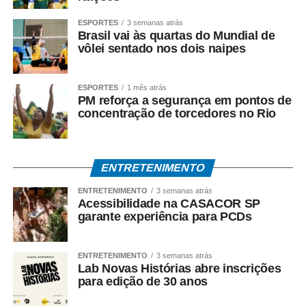
ESPORTES
3 semanas atrás
• Saque presencial nas agências, para quem não é
Brasil vai às quartas do Mundial de
correntista e não possui chave Pix.
vôlei sentado nos dois naipes
Como consultar
ESPORTES
1 mês atrás
PM reforça a segurança em pontos de
Os trabalhadores podem verificar informações sobre
concentração de torcedores no Rio
valor, data e habilitação pelos seguintes canais:
• Aplicativo Carteira de Trabalho Digital;
ENTRETENIMENTO
• Portal Gov.br;
ENTRETENIMENTO
3 semanas atrás
Acessibilidade na CASACOR SP
• Telefone 158 (Ministério do Trabalho);
garante experiência para PCDs
• Aplicativos Caixa Tem e Benefícios Sociais Caixa;
ENTRETENIMENTO
3 semanas atrás
Lab Novas Histórias abre inscrições
• Atendimento Caixa ao Cidadão: 0800-726-0207.
para edição de 30 anos
A expectativa é que, em 2026, cerca de 22,2 milhões