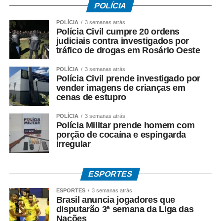
POLÍCIA
pelo aplicativo Caixa Tem.
POLÍCIA
3 semanas atrás
Polícia Civil cumpre 20 ordens
Quem não possui conta pode sacar:
judiciais contra investigados por
tráfico de drogas em Rosário Oeste
• Com Cartão Social e senha em lotéricas, caixas
eletrônicos e correspondentes CAIXA Aqui;
POLÍCIA
3 semanas atrás
Polícia Civil prende investigado por
vender imagens de crianças em
• Nas agências, com documento oficial com foto;
cenas de estupro
• Sem cartão, por meio de biometria cadastrada.
POLÍCIA
3 semanas atrás
Polícia Militar prende homem com
Para servidores públicos
porção de cocaína e espingarda
irregular
(Pasep)
ESPORTES
O Banco do Brasil faz o pagamento por:
ESPORTES
3 semanas atrás
• Crédito em conta bancária;
Brasil anuncia jogadores que
disputarão 3ª semana da Liga das
Nações
• Transferência via TED ou Pix;