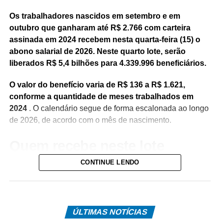
Os trabalhadores nascidos em setembro e em
outubro que ganharam até R$ 2.766 com carteira
assinada em 2024 recebem nesta quarta-feira (15) o
abono salarial de 2026. Neste quarto lote, serão
liberados R$ 5,4 bilhões para 4.339.996 beneficiários.
O valor do benefício varia de R$ 136 a R$ 1.621,
conforme a quantidade de meses trabalhados em
2024
. O calendário segue de forma escalonada ao longo
de 2026, de acordo com o mês de nascimento.
Quem recebe neste lote
CONTINUE LENDO
Do total de contemplados em maio:
• 3.840.487 são trabalhadores da iniciativa privada,
inscritos no Programa de Integração Social (PIS), com
pagamento feito pela Caixa Econômica Federal,
ÚLTIMAS NOTÍCIAS