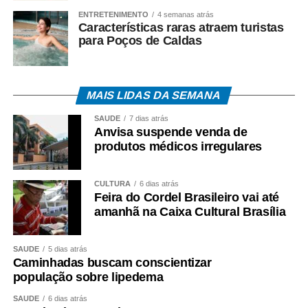
de trabalhadores recebam o abono salarial.
ENTRETENIMENTO
4 semanas atrás
Características raras atraem turistas
para Poços de Caldas
COMENTE ABAIXO:
MAIS LIDAS DA SEMANA
SAÚDE
7 dias atrás
Anvisa suspende venda de
WhatsApp
Facebook
Twitter
Messenger
LinkedIn
Share
produtos médicos irregulares
CULTURA
6 dias atrás
Feira do Cordel Brasileiro vai até
amanhã na Caixa Cultural Brasília
SAÚDE
5 dias atrás
Caminhadas buscam conscientizar
população sobre lipedema
SAÚDE
6 dias atrás