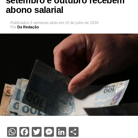
setembro e outubro recebem
abono salarial
Publicados
3 semanas atrás
em
15 de julho de 2026
Por
Da Redação
WhatsApp
Facebook
Twitter
Messenger
LinkedIn
Share