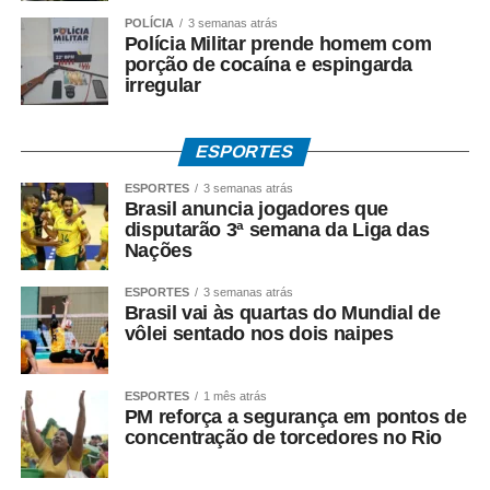
POLÍCIA
3 semanas atrás
• Sem cartão, por meio de biometria cadastrada.
Polícia Militar prende homem com
porção de cocaína e espingarda
Para servidores públicos
irregular
(Pasep)
ESPORTES
O Banco do Brasil faz o pagamento por:
ESPORTES
3 semanas atrás
Brasil anuncia jogadores que
• Crédito em conta bancária;
disputarão 3ª semana da Liga das
Nações
• Transferência via TED ou Pix;
ESPORTES
3 semanas atrás
Brasil vai às quartas do Mundial de
• Saque presencial nas agências, para quem não é
vôlei sentado nos dois naipes
correntista e não possui chave Pix.
ESPORTES
1 mês atrás
Como consultar
PM reforça a segurança em pontos de
concentração de torcedores no Rio
Os trabalhadores podem verificar informações sobre
valor, data e habilitação pelos seguintes canais: