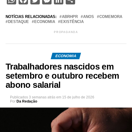
NOTÍCIAS RELACIONADAS:
ABRHPR
ANOS
COMEMORA
DESTAQUE
ECONOMIA
EXISTÊNCIA
PROPAGANDA
ECONOMIA
Trabalhadores nascidos em
setembro e outubro recebem
abono salarial
Publicados
3 semanas atrás
em
15 de julho de 2026
Por
Da Redação