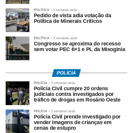
pelo Ministério do Trabalho e Emprego.
POLÍTICA
3 semanas atrás
Como o pagamento é feito
Pedido de vista adia votação da
Política de Minerais Críticos
Para trabalhadores da iniciativa privada (PIS)
POLÍTICA
3 semanas atrás
• A Caixa Econômica Federal realiza o pagamento
Congresso se aproxima do recesso
sem votar PEC 6×1 e PL da Misoginia
prioritariamente por:
• Crédito em conta corrente ou poupança da Caixa;
POLÍCIA
• Depósito em Poupança Social Digital, movimentada
pelo aplicativo Caixa Tem.
POLÍCIA
3 semanas atrás
Polícia Civil cumpre 20 ordens
judiciais contra investigados por
Quem não possui conta pode sacar:
tráfico de drogas em Rosário Oeste
• Com Cartão Social e senha em lotéricas, caixas
POLÍCIA
3 semanas atrás
eletrônicos e correspondentes CAIXA Aqui;
Polícia Civil prende investigado por
vender imagens de crianças em
cenas de estupro
• Nas agências, com documento oficial com foto;