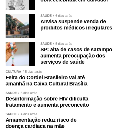
WhatsApp
Facebook
Twitter
Messenger
LinkedIn
Share
SAÚDE
6 dias atrás
Anvisa suspende venda de
produtos médicos irregulares
SAÚDE
5 dias atrás
SP: alta de casos de sarampo
aumenta preocupação dos
serviços de saúde
CULTURA
5 dias atrás
Feira do Cordel Brasileiro vai até
amanhã na Caixa Cultural Brasília
SAÚDE
6 dias atrás
Desinformação sobre HIV dificulta
tratamento e aumenta preconceito
SAÚDE
4 dias atrás
Amamentação reduz risco de
doença cardíaca na mãe