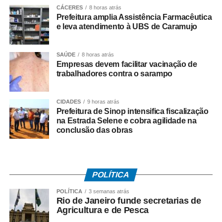
Salarial
CÁCERES
8 horas atrás
Prefeitura amplia Assistência Farmacêutica
e leva atendimento à UBS de Caramujo
Tem direito ao benefício o trabalhador que:
• Está inscrito no Pis/Pasep há pelo menos cinco anos;
SAÚDE
8 horas atrás
Empresas devem facilitar vacinação de
trabalhadores contra o sarampo
• Trabalhou com carteira assinada por no mínimo 30 dias
em 2024;
CIDADES
9 horas atrás
• Recebeu remuneração média mensal de até R$ 2.766
Prefeitura de Sinop intensifica fiscalização
na Estrada Selene e cobra agilidade na
no ano-base;
conclusão das obras
• Teve os dados corretamente informados pelo
empregador no e-Social.
POLÍTICA
Instituído pela Lei nº 7.998/90, o abono salarial pode
chegar até a um salário mínimo, proporcional ao
POLÍTICA
3 semanas atrás
Rio de Janeiro funde secretarias de
período trabalhado. Os recursos vêm do Fundo de
Agricultura e de Pesca
Amparo ao Trabalhador (FAT), com a habilitação feita