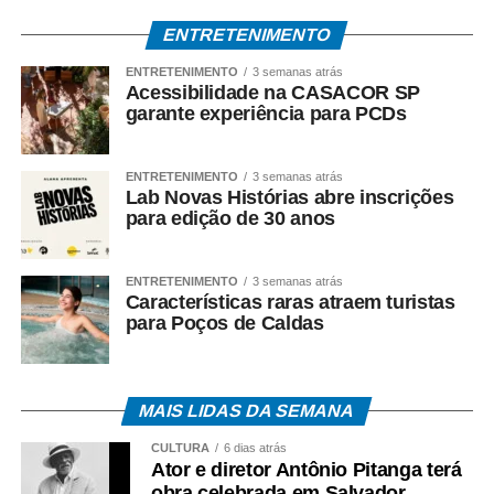
ENTRETENIMENTO
• Aplicativo Carteira de Trabalho Digital;
ENTRETENIMENTO
3 semanas atrás
• Portal Gov.br;
Acessibilidade na CASACOR SP
garante experiência para PCDs
• Telefone 158 (Ministério do Trabalho);
ENTRETENIMENTO
3 semanas atrás
• Aplicativos Caixa Tem e Benefícios Sociais Caixa;
Lab Novas Histórias abre inscrições
para edição de 30 anos
• Atendimento Caixa ao Cidadão: 0800-726-0207.
A expectativa é que, em 2026, cerca de 22,2 milhões
ENTRETENIMENTO
3 semanas atrás
Características raras atraem turistas
de trabalhadores recebam o abono salarial.
para Poços de Caldas
MAIS LIDAS DA SEMANA
COMENTE ABAIXO:
CULTURA
6 dias atrás
Ator e diretor Antônio Pitanga terá
obra celebrada em Salvador