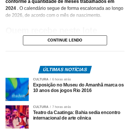
conforme a quantidade de meses trabalhados em
2024
. O calendário segue de forma escalonada ao longo
de 2026, de acordo com o mês de nascimento.
Quem recebe neste lote
CONTINUE LENDO
Do total de contemplados em maio:
• 3.840.487 são trabalhadores da iniciativa privada,
inscritos no Programa de Integração Social (PIS), com
pagamento feito pela Caixa Econômica Federal,
ÚLTIMAS NOTÍCIAS
somando R$ 4,8 bilhões;
CULTURA
6 horas atrás
Exposição no Museu do Amanhã marca os
• 499.509 são servidores públicos, inscritos no Programa
10 anos dos jogos Rio 2016
de Formação do Patrimônio do Servidor Público (Pasep),
pagos pelo Banco do Brasil, com total de cerca de R$
CULTURA
7 horas atrás
600 milhões.
Teatro da Caatinga: Bahia sedia encontro
internacional de arte cênica
Quem tem direito ao Abono