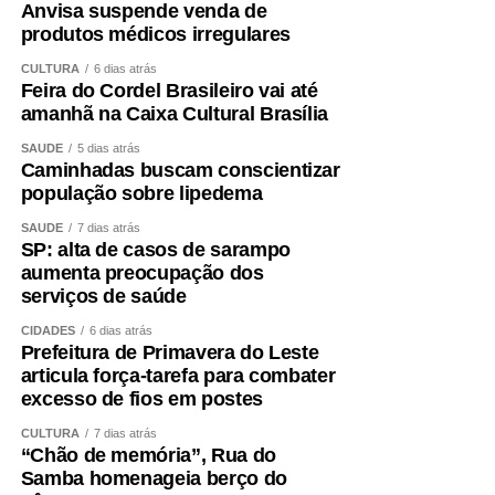
Isso faz com que a
Anvisa suspende venda de
produtos médicos irregulares
Flipelô tenha um DNA
CULTURA
6 dias atrás
muito dela, muito
Feira do Cordel Brasileiro vai até
próprio, que é abordar
amanhã na Caixa Cultural Brasília
vários temas, várias
SAÚDE
5 dias atrás
Caminhadas buscam conscientizar
tribos, vários
população sobre lipedema
pensamentos de uma
SAÚDE
7 dias atrás
SP: alta de casos de sarampo
forma harmônica e
aumenta preocupação dos
democrática”.
serviços de saúde
CIDADES
6 dias atrás
Prefeitura de Primavera do Leste
A grande homenageada desta edição é a poeta baiana
articula força-tarefa para combater
Myriam Fraga, reconhecida pela publicação de mais de
excesso de fios em postes
20 livros e intensa colaboração em jornais e revistas.
CULTURA
7 dias atrás
Entre os temas de suas obras estão questões sociais do
“Chão de memória”, Rua do
Nordeste e construção do feminino. Angela Fraga justifica
Samba homenageia berço do