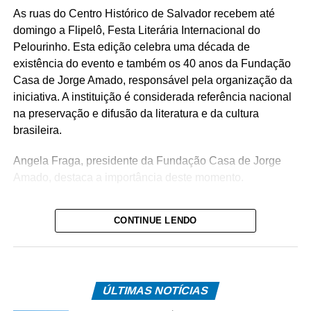
As ruas do Centro Histórico de Salvador recebem até
domingo a Flipelô, Festa Literária Internacional do
Pelourinho. Esta edição celebra uma década de
existência do evento e também os 40 anos da Fundação
Casa de Jorge Amado, responsável pela organização da
iniciativa. A instituição é considerada referência nacional
na preservação e difusão da literatura e da cultura
brasileira.
Angela Fraga, presidente da Fundação Casa de Jorge
Amado, destaca a importância deste momento.
“Essa edição da Flipelô
CONTINUE LENDO
é realmente muito
especial. Estamos
comemorando 10 anos
ÚLTIMAS NOTÍCIAS
de realização da festa.