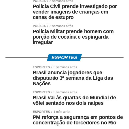
POLÍCIA
3 semanas atrás
Leonencio Nossa, ele
Polícia Civil prende investigado por
vender imagens de crianças em
tem uma biografia de
cenas de estupro
Guimaraes Rosa, Aline
POLÍCIA
3 semanas atrás
Bei, cativando aí o
Polícia Militar prende homem com
porção de cocaína e espingarda
público mais jovem. E a
irregular
gente tem também uma
ESPORTES
grande novidade que é
ESPORTES
3 semanas atrás
a coedição com a
Brasil anuncia jogadores que
disputarão 3ª semana da Liga das
Companhia das Letras
Nações
de um livro de cartas
ESPORTES
3 semanas atrás
Brasil vai às quartas do Mundial de
entre Jorge Amado e
vôlei sentado nos dois naipes
Érico Veríssimo”.
ESPORTES
1 mês atrás
PM reforça a segurança em pontos de
concentração de torcedores no Rio
Outra atração de destaque é a escritora baiana Bárbara