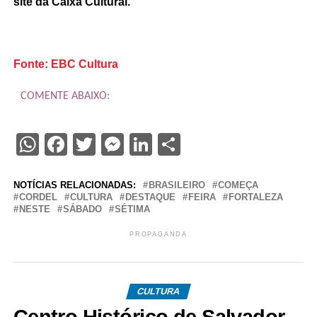
site da Caixa Cultural.
Fonte: EBC Cultura
COMENTE ABAIXO:
WhatsApp
Facebook
Twitter
Messenger
LinkedIn
Share
NOTÍCIAS RELACIONADAS:
BRASILEIRO
COMEÇA
CORDEL
CULTURA
DESTAQUE
FEIRA
FORTALEZA
NESTE
SÁBADO
SÉTIMA
PROPAGANDA
CULTURA
Centro Histórico de Salvador