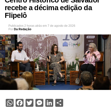
recebe a décima edição da
Flipelô
Publicados
2 horas atrás
em
7 de agosto de 2026
Por
Da Redação
WhatsApp
Facebook
Twitter
Messenger
LinkedIn
Share