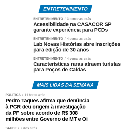
Carine, uma das vozes mais relevantes do debate sobre
ENTRETENIMENTO
educação e racialidade no Brasil, vencedora do Prêmio
Jabuti 2024 pela obra “Como Ser um Educador
ENTRETENIMENTO
3 semanas atrás
Acessibilidade na CASACOR SP
Antirracista”. A presidente da Fundação Casa de Jorge
garante experiência para PCDs
Amado fala sobre a presença dela e do caráter diverso do
evento…
ENTRETENIMENTO
4 semanas atrás
Lab Novas Histórias abre inscrições
para edição de 30 anos
“Essa participação,
ENTRETENIMENTO
4 semanas atrás
escritores como
Características raras atraem turistas
para Poços de Caldas
Bárbara e como tantos
outros reflete a
MAIS LIDAS DA SEMANA
diversidade do evento.
POLÍTICA
14 horas atrás
Pedro Taques afirma que denúncia
A gente tem uma
à PGR deu origem à investigação
curadoria múltipla,
da PF sobre acordo de R$ 308
milhões entre Governo de MT e Oi
trabalha em equipe.
SAÚDE
7 dias atrás