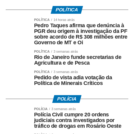
Flipelô dentro das
POLÍTICA
atividades, das
POLÍTICA
14 horas atrás
promoções de eventos
Pedro Taques afirma que denúncia à
comemorativos pelos
PGR deu origem à investigação da PF
sobre acordo de R$ 308 milhões entre
40 anos da Fundação
Governo de MT e Oi
Casa Jorge Amado”.
POLÍTICA
3 semanas atrás
Rio de Janeiro funde secretarias de
Agricultura e de Pesca
A festa conta com a participação de seis escritores
POLÍTICA
3 semanas atrás
Pedido de vista adia votação da
internacionais, de países como Angola, Portugal e
Política de Minerais Críticos
Estados Unidos, e nomes nacionais de peso, como
explica Angela Fraga…
POLÍCIA
“Carla Madeira, Milton
POLÍCIA
3 semanas atrás
Polícia Civil cumpre 20 ordens
Hatoum, Tiganá
judiciais contra investigados por
tráfico de drogas em Rosário Oeste
Santana, tem o