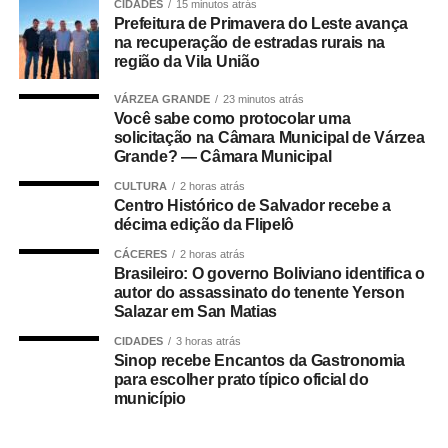
CIDADES
15 minutos atrás
Ela já integra realmente
Prefeitura de Primavera do Leste avança
na recuperação de estradas rurais na
um calendário de
região da Vila União
eventos da cidade, o
VÁRZEA GRANDE
23 minutos atrás
Você sabe como protocolar uma
que nos deixa muito
solicitação na Câmara Municipal de Várzea
envaidecidos e felizes
Grande? — Câmara Municipal
de conseguir emplacar
CULTURA
2 horas atrás
Centro Histórico de Salvador recebe a
um evento literário com
décima edição da Flipelô
tanta solidez quanto a
CÁCERES
2 horas atrás
Brasileiro: O governo Boliviano identifica o
Flipelô vem se
autor do assassinato do tenente Yerson
Salazar em San Matias
revelando. E esse ano,
CIDADES
3 horas atrás
além de tudo, a gente
Sinop recebe Encantos da Gastronomia
para escolher prato típico oficial do
ainda tem essa força
município
em comemorar a