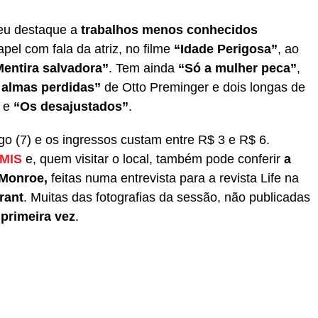
deu destaque a
trabalhos menos conhecidos
apel com fala da atriz, no filme
“Idade Perigosa”
, ao
entira salvadora”
. Tem ainda
“Só a mulher peca”
,
s almas perdidas”
de Otto Preminger e dois longas de
e
“Os desajustados”
.
o (7) e os ingressos custam entre R$ 3 e R$ 6.
MIS
e, quem visitar o local, também pode conferir
a
 Monroe,
feitas numa entrevista para a revista Life na
rant
. Muitas das fotografias da sessão, não publicadas
primeira vez
.