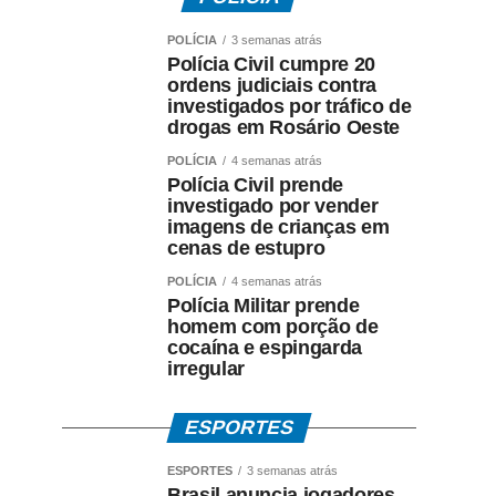
POLÍCIA
3 semanas atrás
Polícia Civil cumpre 20
ordens judiciais contra
investigados por tráfico de
drogas em Rosário Oeste
POLÍCIA
4 semanas atrás
Polícia Civil prende
investigado por vender
imagens de crianças em
cenas de estupro
POLÍCIA
4 semanas atrás
Polícia Militar prende
homem com porção de
cocaína e espingarda
irregular
ESPORTES
ESPORTES
3 semanas atrás
Brasil anuncia jogadores