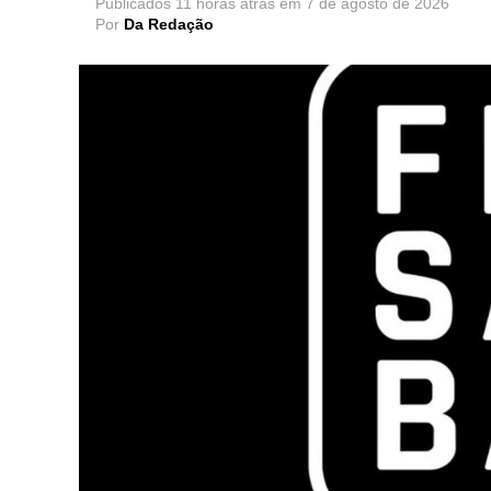
Publicados
11 horas atrás
em
7 de agosto de 2026
Por
Da Redação