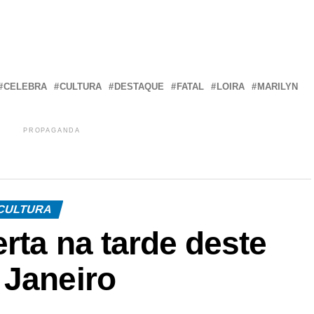
r
In
re
CELEBRA
CULTURA
DESTAQUE
FATAL
LOIRA
MARILYN
PROPAGANDA
CULTURA
rta na tarde deste
 Janeiro