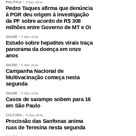
POLÍTICA
3 dias atrás
Pedro Taques afirma que denúncia
à PGR deu origem à investigação
da PF sobre acordo de R$ 308
milhões entre Governo de MT e Oi
SAÚDE
6 dias atrás
Estudo sobre hepatites virais traça
panorama da doença em onze
anos
SAÚDE
6 dias atrás
Campanha Nacional de
Multivacinação começa nesta
segunda
SAÚDE
6 dias atrás
Casos de sarampo sobem para 16
em São Paulo
CULTURA
6 dias atrás
Procissão das Sanfonas anima
ruas de Teresina nesta segunda