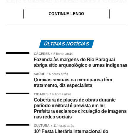
atua no fortalecimento do mercado editorial e no incentivo
a novos escritores.
CONTINUE LENDO
Nesta edição a homenageada é a poeta baiana Myriam
Fraga, idealizadora da Flipelô e diretora da Fundação
Casa de Jorge Amado entre 1986 e 2016.
ÚLTIMAS NOTÍCIAS
Entre os nomes de destaque presentes neste ano estão
CÁCERES
5 horas atrás
as escritoras Carla Madeira, Ana Maria Gonçalves e Aline
Fazenda às margens do Rio Paraguai
Bei.
abriga sítio arqueológico e urnas indígenas
SAÚDE
6 horas atrás
O evento marca ainda os 40 anos da Fundação Casa de
Queixas sexuais na menopausa têm
Jorge Amado, instituição voltada para a preservação e
tratamento, diz especialista
difusão da literatura e da cultura brasileira.
CIDADES
6 horas atrás
Cobertura de placas de obras durante
A programação é gratuita.
período eleitoral é prevista em lei;
Prefeitura esclarece circulação de imagens
nas redes sociais
CULTURA
11 horas atrás
Fonte: EBC Cultura
10ª Festa Literária Internacional do