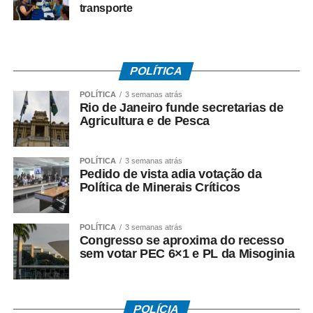
transporte
ficar ali na nossa Praça
Maria Alice, bem na
entrada de Canoa
POLÍTICA
Quebrada. A cozinha
POLÍTICA
3 semanas atrás
show nós vamos
Rio de Janeiro funde secretarias de
Agricultura e de Pesca
receber chefes locais,
chefs convidados de
POLÍTICA
3 semanas atrás
fora, vamos ter
Pedido de vista adia votação da
Política de Minerais Críticos
degustação de vinhos,
de destilados e muita
POLÍTICA
3 semanas atrás
Congresso se aproxima do recesso
música ao vivo.”
sem votar PEC 6×1 e PL da Misoginia
Neste primeiro fim de semana, a partir das seis da tarde,
haverá o Cozinha Show, com preparação de receitas e
POLÍCIA