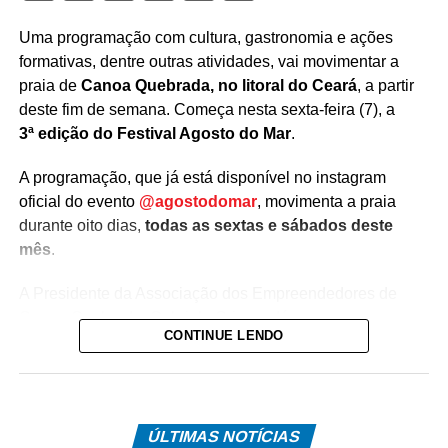
Uma programação com cultura, gastronomia e ações
formativas, dentre outras atividades, vai movimentar a
praia de
Canoa Quebrada, no litoral do Ceará
, a partir
deste fim de semana. Começa nesta sexta-feira (7), a
3ª edição do Festival Agosto do Mar
.
A programação, que já está disponível no instagram
oficial do evento
@agostodomar
, movimenta a praia
durante oito dias,
todas as sextas e sábados deste
mês
.
A Presidente da Associação dos Empreendedores de
Canoa Quebrada, Gabriela Crippa, dá um panorama
CONTINUE LENDO
geral do evento para moradores e turistas que optarem
pela praia durante o Festival.
“Ele vai acontecer
ÚLTIMAS NOTÍCIAS