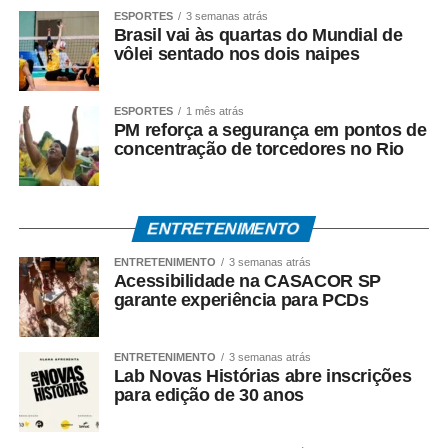
No dia 26, a programação muda para a Vila dos Estevão,
ESPORTES
3 semanas atrás
uma comunidade tradicional de pescadores de Canoa.
Brasil vai às quartas do Mundial de
vôlei sentado nos dois naipes
O
Agosto do Mar – Gastronomia e Cultura
é promovido
pela Associação dos Empreendedores de Canoa
ESPORTES
1 mês atrás
Quebrada e integra as ações do Programa Canoa
PM reforça a segurança em pontos de
Encanta, um projeto de requalificação do turismo do
concentração de torcedores no Rio
município praiano de Aracati, implementado em parceria
com o Sebrae.
ENTRETENIMENTO
* Com produção de Luciene Cruz.
ENTRETENIMENTO
3 semanas atrás
Acessibilidade na CASACOR SP
garante experiência para PCDs
ENTRETENIMENTO
3 semanas atrás
Fonte: EBC Cultura
Lab Novas Histórias abre inscrições
para edição de 30 anos
COMENTE ABAIXO: