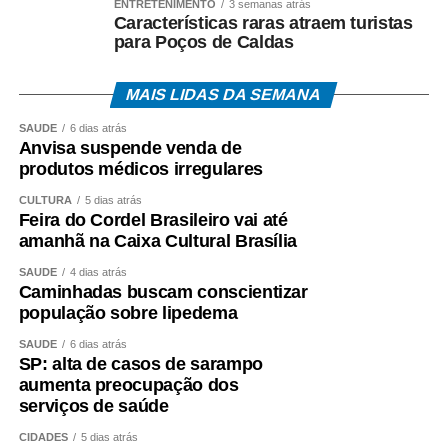
ENTRETENIMENTO
3 semanas atrás
WhatsApp
Facebook
Twitter
Messenger
LinkedIn
Share
Características raras atraem turistas
para Poços de Caldas
MAIS LIDAS DA SEMANA
SAÚDE
6 dias atrás
Anvisa suspende venda de
produtos médicos irregulares
CULTURA
5 dias atrás
Feira do Cordel Brasileiro vai até
amanhã na Caixa Cultural Brasília
SAÚDE
4 dias atrás
Caminhadas buscam conscientizar
população sobre lipedema
SAÚDE
6 dias atrás
SP: alta de casos de sarampo
aumenta preocupação dos
serviços de saúde
CIDADES
5 dias atrás