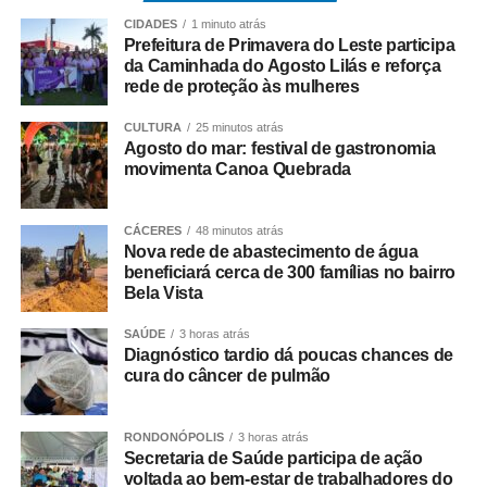
dentro de 30
CIDADES
1 minuto atrás
estabelecimentos
Prefeitura de Primavera do Leste participa
da Caminhada do Agosto Lilás e reforça
participantes. Eles vão
rede de proteção às mulheres
estar identificados. Eles
CULTURA
25 minutos atrás
estão na nossa
Agosto do mar: festival de gastronomia
movimenta Canoa Quebrada
Broadway, nas ruas
paralelas, nas barracas
CÁCERES
48 minutos atrás
de praia e também na
Nova rede de abastecimento de água
beneficiará cerca de 300 famílias no bairro
praia de Majorlândia.
Bela Vista
Além dos
SAÚDE
3 horas atrás
Diagnóstico tardio dá poucas chances de
estabelecimentos, nós
cura do câncer de pulmão
montamos uma vila de
artesanato e uma
RONDONÓPOLIS
3 horas atrás
Secretaria de Saúde participa de ação
cozinha show que vai
voltada ao bem-estar de trabalhadores do