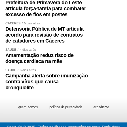
Prefeitura de Primavera do Leste
articula força-tarefa para combater
excesso de fios em postes
CÁCERES
5 dias atrás
Defensoria Pública de MT articula
acordo para revisão de contratos
de catadores em Cáceres
SAÚDE
4 dias atrás
Amamentação reduz risco de
doença cardíaca na mãe
SAÚDE
6 dias atrás
Campanha alerta sobre imunização
contra vírus que causa
bronquiolite
quem somos
política de privacidade
expediente
Copyright © 2025 - Todos os direitos reservados ao portal Espia News