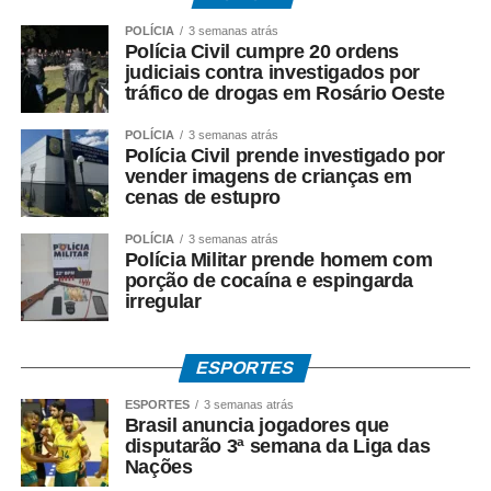
técnicas de culinária ao vivo com os chefs Gabriel
POLÍCIA
3 semanas atrás
Caiçara e Emanuel Ruiz, shows de Jamerson e Jura,
Polícia Civil cumpre 20 ordens
além da Vila Artesanato, levando aos moradores e
judiciais contra investigados por
turistas a produção dos artistas e empreendedores.
tráfico de drogas em Rosário Oeste
POLÍCIA
3 semanas atrás
Os culinaristas e restaurantes da praia também criaram
Polícia Civil prende investigado por
pratos exclusivos para o Festival utilizando peixes e
vender imagens de crianças em
frutos do mar; temperos da terra, opções veganas,
cenas de estupro
sobremesas e criações de drinks alcoólicos ou não
.
POLÍCIA
3 semanas atrás
Este ano, restaurantes da Praia de Majorlândia também
Polícia Militar prende homem com
participam da ação.
porção de cocaína e espingarda
irregular
Nos próximos fins de semana, Canoa vai receber ainda
outros
shows musicais, apresentações culturais,
ESPORTES
mutirão de limpeza da praia, trilha ecológica e mais
ações formativas de gastronomia
com os chefs Mara
ESPORTES
3 semanas atrás
Brasil anuncia jogadores que
Deibe, Liana Cavalcante, Alex Dias, André Ávila, dentre
disputarão 3ª semana da Liga das
outros.
Nações