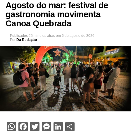
Agosto do mar: festival de
gastronomia movimenta
Canoa Quebrada
Publicados
25 minutos atrás
em
6 de agosto de 2026
Por
Da Redação
WhatsApp
Facebook
Twitter
Messenger
LinkedIn
Share