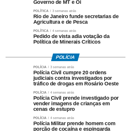
Governo de MT e Oi
Fonte: EBC Cultura
POLÍTICA
3 semanas atrás
Rio de Janeiro funde secretarias de
COMENTE ABAIXO:
Agricultura e de Pesca
POLÍTICA
4 semanas atrás
WhatsApp
Facebook
Twitter
Messenger
LinkedIn
Share
Pedido de vista adia votação da
Política de Minerais Críticos
POLÍCIA
POLÍCIA
3 semanas atrás
Polícia Civil cumpre 20 ordens
judiciais contra investigados por
tráfico de drogas em Rosário Oeste
POLÍCIA
4 semanas atrás
Polícia Civil prende investigado por
vender imagens de crianças em
cenas de estupro
POLÍCIA
4 semanas atrás
Polícia Militar prende homem com
porção de cocaína e espingarda