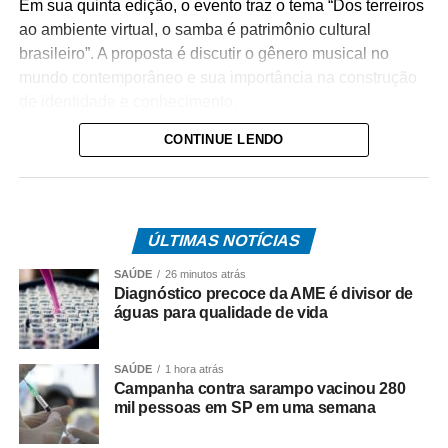
Em sua quinta edição, o evento traz o tema “Dos terreiros
ao ambiente virtual, o samba é patrimônio cultural
brasileiro”. A proposta é discutir o gênero musical no
mundo contemporâneo e sua importância na construção
de identidade e conhecimento.
CONTINUE LENDO
Programação
Criada em 2016, no Renascença Clube, a festa tem como
objetivo difundir a cultura negra através de ações
educativas. Pela primeira vez, a programação – que é
ÚLTIMAS NOTÍCIAS
gratuita – foi expandida para além da feira e das
SAÚDE
26 minutos atrás
apresentações artísticas. A Flisamba promoveu, ao longo
Diagnóstico precoce da AME é divisor de
de dois meses, quatro oficinas, feitas em modalidade
águas para qualidade de vida
online, voltadas para formação continuada de lideranças,
agentes culturais, além de desenvolvedores de eventos,
SAÚDE
1 hora atrás
campanhas e projetos culturais.
Campanha contra sarampo vacinou 280
mil pessoas em SP em uma semana
Na Casa Savana, o público terá acesso a feira de