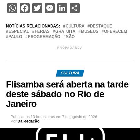
WhatsApp
Facebook
Twitter
Messenger
LinkedIn
Share
NOTÍCIAS RELACIONADAS:
CULTURA
DESTAQUE
ESPECIAL
FÉRIAS
GRATUITA
MUSEUS
OFERECEM
PAULO
PROGRAMAÇÃO
SÃO
PROPAGANDA
CULTURA
Flisamba será aberta na tarde
deste sábado no Rio de
Janeiro
Publicados
13 horas atrás
em
7 de agosto de 2026
Por
Da Redação