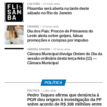
empreendedorismo, com livros e artesanatos;
CULTURA
13 horas atrás
gastronomia; apresentações musicais; e debates.
Flisamba será aberta na tarde deste
Entre os palestrantes estão Milton Cunha, Marcos Salles,
sábado no Rio de Janeiro
Helena Teodoro entre outros. Além disso, nomes
históricos do samba carioca também serão
CIDADES
15 horas atrás
homenageados. São eles: o sambista Antônio Candeia
Dia dos Pais: Procon de Primavera do
Filho, o produtor musical Milton Manhães e a cantora
Leste alerta sobre golpes, falsas
promoções e compras por impulso
Teresa Cristina.
VÁRZEA GRANDE
15 horas atrás
As homenagens são tradicionais na Flisamba. Entre os
Câmara Municipal divulga Ordem do Dia da
que já foram reconhecidos pela festa do samba estão
sessão ordinária desta terça-feira (11) —
Dona Ivone Lara, Conceição Evaristo e Nei Lopes.
Câmara Municipal
Para conferir a programação e adquirir os ingressos
da Flisamba, basta acessar o
site do evento
.
POLÍTICA
*Com supervisão de Ana Lúcia Caldas
POLÍTICA
2 dias atrás
Pedro Taques afirma que denúncia à
PGR deu origem à investigação da PF
sobre acordo de R$ 308 milhões entre