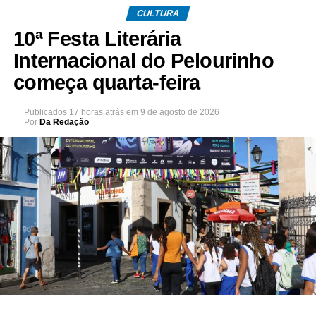
CULTURA
10ª Festa Literária
Internacional do Pelourinho
começa quarta-feira
Publicados
17 horas atrás
em
9 de agosto de 2026
Por
Da Redação