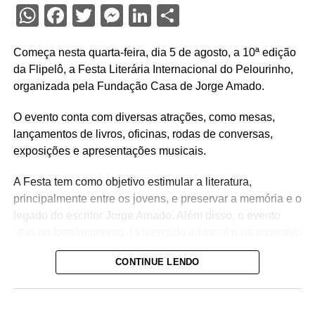
WhatsApp
Facebook
Twitter
Messenger
LinkedIn
Share
Começa nesta quarta-feira, dia 5 de agosto, a 10ª edição
da Flipelô, a Festa Literária Internacional do Pelourinho,
organizada pela Fundação Casa de Jorge Amado.
O evento conta com diversas atrações, como mesas,
lançamentos de livros, oficinas, rodas de conversas,
exposições e apresentações musicais.
A Festa tem como objetivo estimular a literatura,
principalmente entre os jovens, e preservar a memória e o
legado do escritor Jorge Amado. Além disso, o evento
atua no fortalecimento do mercado editorial e no incentivo
a novos escritores.
CONTINUE LENDO
Nesta edição a homenageada é a poeta baiana Myriam
Fraga, idealizadora da Flipelô e diretora da Fundação
Casa de Jorge Amado entre 1986 e 2016.