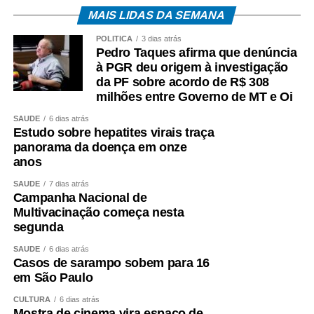
MAIS LIDAS DA SEMANA
POLÍTICA
3 dias atrás
Pedro Taques afirma que denúncia
à PGR deu origem à investigação
da PF sobre acordo de R$ 308
milhões entre Governo de MT e Oi
SAÚDE
6 dias atrás
Estudo sobre hepatites virais traça
panorama da doença em onze
anos
SAÚDE
7 dias atrás
Campanha Nacional de
Multivacinação começa nesta
segunda
SAÚDE
6 dias atrás
Casos de sarampo sobem para 16
em São Paulo
CULTURA
6 dias atrás
Mostra de cinema vira espaço de