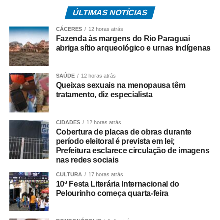
ÚLTIMAS NOTÍCIAS
Entre os nomes de destaque presentes neste ano estão
CÁCERES
12 horas atrás
as escritoras Carla Madeira, Ana Maria Gonçalves e Aline
Fazenda às margens do Rio Paraguai
Bei.
abriga sítio arqueológico e urnas indígenas
O evento marca ainda os 40 anos da Fundação Casa de
SAÚDE
12 horas atrás
Jorge Amado, instituição voltada para a preservação e
Queixas sexuais na menopausa têm
difusão da literatura e da cultura brasileira.
tratamento, diz especialista
A programação é gratuita.
CIDADES
12 horas atrás
Cobertura de placas de obras durante
período eleitoral é prevista em lei;
Prefeitura esclarece circulação de imagens
Fonte: EBC Cultura
nas redes sociais
CULTURA
17 horas atrás
COMENTE ABAIXO:
10ª Festa Literária Internacional do
Pelourinho começa quarta-feira
WhatsApp
Facebook
Twitter
Messenger
LinkedIn
Share