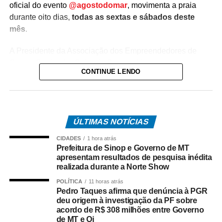
oficial do evento
@agostodomar
, movimenta a praia
durante oito dias,
todas as sextas e sábados deste
mês
.
A Presidente da Associação dos Empreendedores de
Canoa Quebrada, Gabriela Crippa, dá um panorama
CONTINUE LENDO
geral do evento para moradores e turistas que optarem
pela praia durante o Festival.
“Ele vai acontecer
ÚLTIMAS NOTÍCIAS
dentro de 30
CIDADES
1 hora atrás
estabelecimentos
Prefeitura de Sinop e Governo de MT
apresentam resultados de pesquisa inédita
participantes. Eles vão
realizada durante a Norte Show
estar identificados. Eles
POLÍTICA
11 horas atrás
Pedro Taques afirma que denúncia à PGR
estão na nossa
deu origem à investigação da PF sobre
Broadway, nas ruas
acordo de R$ 308 milhões entre Governo
de MT e Oi