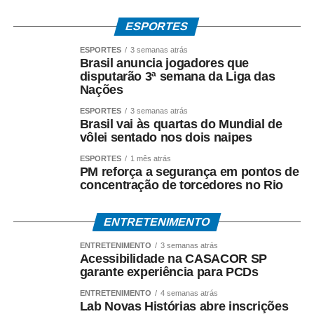
sobremesas e criações de drinks alcoólicos ou não
.
Este ano, restaurantes da Praia de Majorlândia também
ESPORTES
participam da ação.
ESPORTES
3 semanas atrás
Brasil anuncia jogadores que
Nos próximos fins de semana, Canoa vai receber ainda
disputarão 3ª semana da Liga das
outros
shows musicais, apresentações culturais,
Nações
mutirão de limpeza da praia, trilha ecológica e mais
ESPORTES
3 semanas atrás
ações formativas de gastronomia
com os chefs Mara
Brasil vai às quartas do Mundial de
vôlei sentado nos dois naipes
Deibe, Liana Cavalcante, Alex Dias, André Ávila, dentre
outros.
ESPORTES
1 mês atrás
PM reforça a segurança em pontos de
concentração de torcedores no Rio
No dia 26, a programação muda para a Vila dos Estevão,
uma comunidade tradicional de pescadores de Canoa.
ENTRETENIMENTO
O
Agosto do Mar – Gastronomia e Cultura
é promovido
ENTRETENIMENTO
3 semanas atrás
pela Associação dos Empreendedores de Canoa
Acessibilidade na CASACOR SP
Quebrada e integra as ações do Programa Canoa
garante experiência para PCDs
Encanta, um projeto de requalificação do turismo do
ENTRETENIMENTO
4 semanas atrás
município praiano de Aracati, implementado em parceria
Lab Novas Histórias abre inscrições