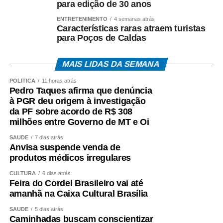
com o Sebrae.
para edição de 30 anos
ENTRETENIMENTO
4 semanas atrás
* Com produção de Luciene Cruz.
Características raras atraem turistas
para Poços de Caldas
MAIS LIDAS DA SEMANA
POLÍTICA
11 horas atrás
Fonte: EBC Cultura
Pedro Taques afirma que denúncia
à PGR deu origem à investigação
COMENTE ABAIXO:
da PF sobre acordo de R$ 308
milhões entre Governo de MT e Oi
WhatsApp
Facebook
Twitter
Messenger
LinkedIn
Share
SAÚDE
7 dias atrás
Anvisa suspende venda de
produtos médicos irregulares
CULTURA
6 dias atrás
Feira do Cordel Brasileiro vai até
amanhã na Caixa Cultural Brasília
SAÚDE
5 dias atrás
Caminhadas buscam conscientizar