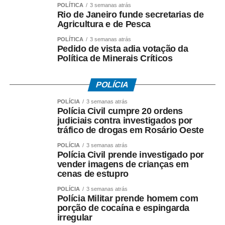
POLÍTICA
3 semanas atrás
chefs convidados de
Rio de Janeiro funde secretarias de
Agricultura e de Pesca
fora, vamos ter
POLÍTICA
3 semanas atrás
degustação de vinhos,
Pedido de vista adia votação da
Política de Minerais Críticos
de destilados e muita
música ao vivo.”
POLÍCIA
POLÍCIA
3 semanas atrás
Polícia Civil cumpre 20 ordens
Neste primeiro fim de semana, a partir das seis da tarde,
judiciais contra investigados por
haverá o Cozinha Show, com preparação de receitas e
tráfico de drogas em Rosário Oeste
técnicas de culinária ao vivo com os chefs Gabriel
POLÍCIA
3 semanas atrás
Caiçara e Emanuel Ruiz, shows de Jamerson e Jura,
Polícia Civil prende investigado por
além da Vila Artesanato, levando aos moradores e
vender imagens de crianças em
turistas a produção dos artistas e empreendedores.
cenas de estupro
POLÍCIA
3 semanas atrás
Os culinaristas e restaurantes da praia também criaram
Polícia Militar prende homem com
pratos exclusivos para o Festival utilizando peixes e
porção de cocaína e espingarda
irregular
frutos do mar; temperos da terra, opções veganas,