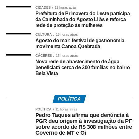
paralelas, nas barracas
CIDADES
12 horas atrás
de praia e também na
Prefeitura de Primavera do Leste participa
da Caminhada do Agosto Lilás e reforça
praia de Majorlândia.
rede de proteção às mulheres
Além dos
CULTURA
13 horas atrás
Agosto do mar: festival de gastronomia
estabelecimentos, nós
movimenta Canoa Quebrada
montamos uma vila de
CÁCERES
13 horas atrás
Nova rede de abastecimento de água
artesanato e uma
beneficiará cerca de 300 famílias no bairro
Bela Vista
cozinha show que vai
ficar ali na nossa Praça
Maria Alice, bem na
POLÍTICA
entrada de Canoa
POLÍTICA
11 horas atrás
Pedro Taques afirma que denúncia à
Quebrada. A cozinha
PGR deu origem à investigação da PF
show nós vamos
sobre acordo de R$ 308 milhões entre
Governo de MT e Oi
receber chefes locais,