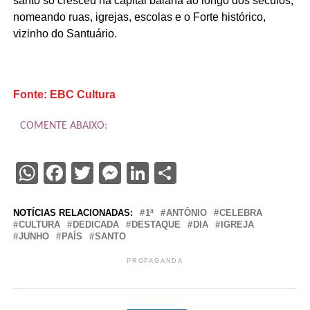
santo só cresceu na capital baiana ao longo dos séculos,
nomeando ruas, igrejas, escolas e o Forte histórico,
vizinho do Santuário.
Fonte: EBC Cultura
COMENTE ABAIXO:
WhatsApp
Facebook
Twitter
Messenger
LinkedIn
Share
NOTÍCIAS RELACIONADAS:
1ª
ANTÔNIO
CELEBRA
CULTURA
DEDICADA
DESTAQUE
DIA
IGREJA
JUNHO
PAÍS
SANTO
PROPAGANDA