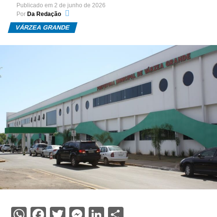
Publicado em
2 de junho de 2026
Por
Da Redação
VÁRZEA GRANDE
WhatsApp
Facebook
Twitter
Messenger
LinkedIn
Share