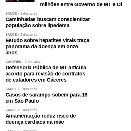
milhões entre Governo de MT e Oi
SAÚDE
6 dias atrás
Caminhadas buscam conscientizar
população sobre lipedema
SAÚDE
5 dias atrás
Estudo sobre hepatites virais traça
panorama da doença em onze
anos
CÁCERES
7 dias atrás
Defensoria Pública de MT articula
acordo para revisão de contratos
de catadores em Cáceres
SAÚDE
5 dias atrás
Casos de sarampo sobem para 16
em São Paulo
SAÚDE
6 dias atrás
Amamentação reduz risco de
doença cardíaca na mãe
SAÚDE
5 dias atrás