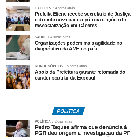
Grande.
CÁCERES
4 horas atrás
Prefeita Eliene recebe secretário de Justiça
A Ordem do Dia contempla também o
Projeto de Lei nº
e discute nova cadeia pública e ações de
153/2026
, de autoria do Poder Executivo, que revoga o
ressocialização em Cáceres
artigo 35 da Lei Municipal nº 4.697/2021, que trata do
parcelamento do solo urbano no município.
SAÚDE
4 horas atrás
Organizações pedem mais agilidade no
diagnóstico da AME no país
Outro projeto previsto para votação é o
Projeto de Lei nº
117/2026
, de autoria do vereador Alecsand Moreira da
Silva, que dispõe sobre a inclusão do ensino da empatia
RONDONÓPOLIS
5 horas atrás
Apoio da Prefeitura garante retomada do
como atividade extracurricular do ensino básico no
caráter popular da Exposul
âmbito municipal.
Completando a pauta, será apreciado o
Projeto de Lei nº
113/2026
, de autoria da vereadora Gisele Aparecida de
Barros, que institui o Programa de Coleta de Exames e
POLÍTICA
Vacinação em Domicílio para pessoas com Transtorno do
POLÍTICA
2 dias atrás
Espectro Autista (TEA) e outras deficiências.
Pedro Taques afirma que denúncia à
PGR deu origem à investigação da PF
As matérias estão relacionadas para
votação única
na