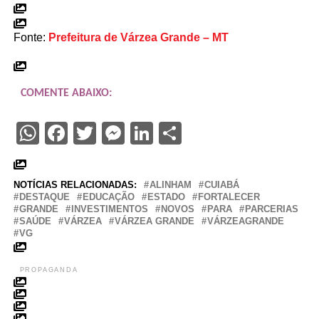
Fonte:
Prefeitura de Várzea Grande – MT
COMENTE ABAIXO:
WhatsApp
Facebook
Twitter
Messenger
LinkedIn
Share
NOTÍCIAS RELACIONADAS:
ALINHAM
CUIABÁ
DESTAQUE
EDUCAÇÃO
ESTADO
FORTALECER
GRANDE
INVESTIMENTOS
NOVOS
PARA
PARCERIAS
SAÚDE
VÁRZEA
VÁRZEA GRANDE
VÁRZEAGRANDE
VG
PROPAGANDA