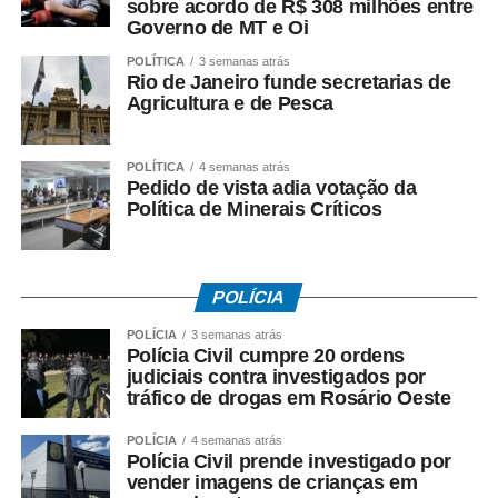
sobre acordo de R$ 308 milhões entre
sessão ordinária. A Ordem do Dia foi publicada pelo
Governo de MT e Oi
Gabinete da Presidência em 7 de agosto de 2026 e
POLÍTICA
3 semanas atrás
assinada pelo presidente da Câmara Municipal, vereador
Rio de Janeiro funde secretarias de
Agricultura e de Pesca
Wanderley Cerqueira, e pela secretária, vereadora
Rosemary Souza Prado.
POLÍTICA
4 semanas atrás
A sessão será realizada na sede da Câmara Municipal de
Pedido de vista adia votação da
Várzea Grande, com início às 8h.
Política de Minerais Críticos
COMENTE ABAIXO:
POLÍCIA
WhatsApp
Facebook
Twitter
Messenger
LinkedIn
Share
POLÍCIA
3 semanas atrás
Polícia Civil cumpre 20 ordens
judiciais contra investigados por
tráfico de drogas em Rosário Oeste
POLÍCIA
4 semanas atrás
Polícia Civil prende investigado por
vender imagens de crianças em