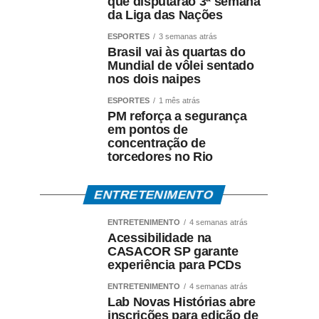
que disputarão 3ª semana
da Liga das Nações
ESPORTES
3 semanas atrás
Brasil vai às quartas do
Mundial de vôlei sentado
nos dois naipes
ESPORTES
1 mês atrás
PM reforça a segurança
em pontos de
concentração de
torcedores no Rio
ENTRETENIMENTO
ENTRETENIMENTO
4 semanas atrás
Acessibilidade na
CASACOR SP garante
experiência para PCDs
ENTRETENIMENTO
4 semanas atrás
Lab Novas Histórias abre
inscrições para edição de