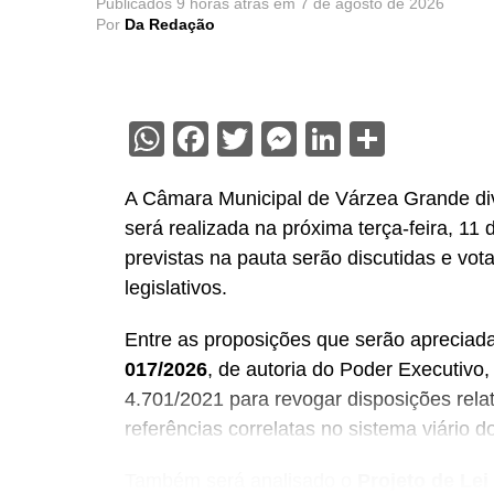
Publicados
9 horas atrás
em
7 de agosto de 2026
Por
Da Redação
WhatsApp
Facebook
Twitter
Messenger
LinkedIn
Share
A Câmara Municipal de Várzea Grande di
será realizada na próxima terça-feira, 11 
previstas na pauta serão discutidas e vot
legislativos.
Entre as proposições que serão apreciad
017/2026
, de autoria do Poder Executivo
4.701/2021 para revogar disposições relat
referências correlatas no sistema viário 
Também será analisado o
Projeto de Lei