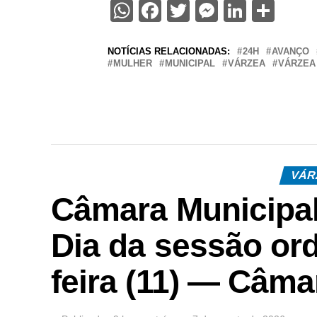
WhatsApp
Facebook
Twitter
Messenge
Linked
Sha
NOTÍCIAS RELACIONADAS:
24H
AVANÇO
MULHER
MUNICIPAL
VÁRZEA
VÁRZEA
VÁR
Câmara Municipal
Dia da sessão ord
feira (11) — Câma