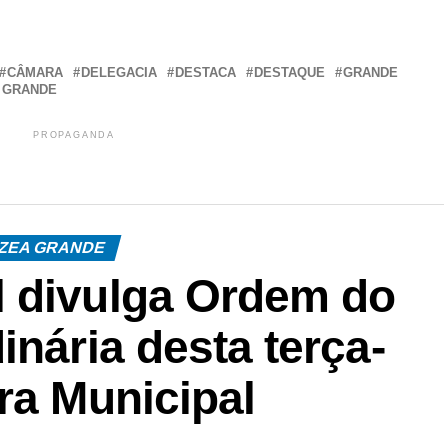
r
In
re
CÂMARA
DELEGACIA
DESTACA
DESTAQUE
GRANDE
 GRANDE
PROPAGANDA
ZEA GRANDE
 divulga Ordem do
inária desta terça-
ra Municipal