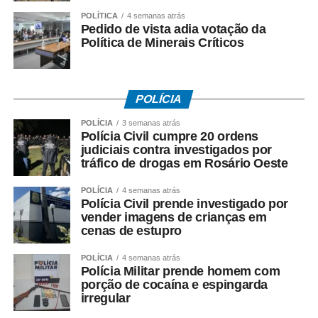
Segundo ele, a participação dos municípios é
POLÍTICA
4 semanas atrás
fundamental para fortalecer iniciativas que aproximem o
Pedido de vista adia votação da
Política de Minerais Críticos
sistema penitenciário de ações produtivas e de
qualificação, criando condições para a reinserção social
e profissional dos reeducandos.
POLÍCIA
Para a prefeita Eliene Liberato Dias, a aproximação
POLÍCIA
3 semanas atrás
institucional entre Prefeitura e Governo do Estado permite
Polícia Civil cumpre 20 ordens
construir soluções que atendam tanto às necessidades
judiciais contra investigados por
do município quanto às políticas de ressocialização.
tráfico de drogas em Rosário Oeste
“Recebemos com muita satisfação o secretário Valter
POLÍCIA
4 semanas atrás
Furtado e toda a equipe para discutirmos projetos
Polícia Civil prende investigado por
importantes para Cáceres. A nova unidade prisional
vender imagens de crianças em
representa um avanço para a estrutura de segurança, e
cenas de estupro
também queremos construir parcerias que possibilitem
POLÍCIA
4 semanas atrás
oportunidades de trabalho, aprendizado e
Polícia Militar prende homem com
ressocialização. Quando conseguimos unir uma ação
porção de cocaína e espingarda
irregular
social a um benefício para a cidade, todos ganham”,
afirmou a prefeita.