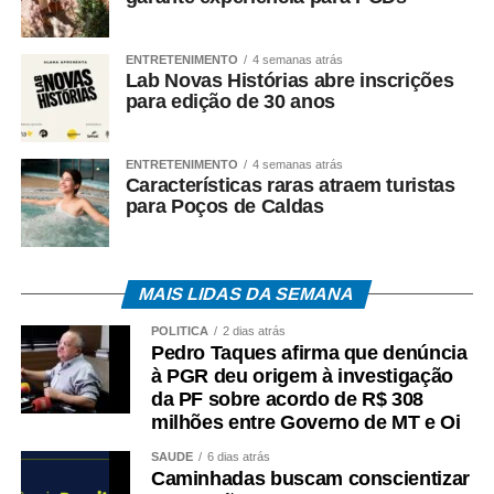
Esdras Crepaldi / DRT 940 MT
ENTRETENIMENTO
4 semanas atrás
Lab Novas Histórias abre inscrições
COMENTE ABAIXO:
para edição de 30 anos
WhatsApp
Facebook
Twitter
Messenger
LinkedIn
Share
ENTRETENIMENTO
4 semanas atrás
Características raras atraem turistas
para Poços de Caldas
MAIS LIDAS DA SEMANA
POLÍTICA
2 dias atrás
Pedro Taques afirma que denúncia
à PGR deu origem à investigação
da PF sobre acordo de R$ 308
milhões entre Governo de MT e Oi
SAÚDE
6 dias atrás
Caminhadas buscam conscientizar