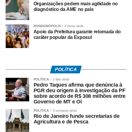
Organizações pedem mais agilidade no
proposta, a Prefeitura poderá disponibilizar materiais para
diagnóstico da AME no país
que reeducandos atuem, de forma organizada e dentro
das normas do sistema penitenciário, na fabricação de
RONDONÓPOLIS
4 horas atrás
peças como manilhas e outros produtos de concreto.
Apoio da Prefeitura garante retomada do
caráter popular da Exposul
Os materiais produzidos poderão posteriormente ser
utilizados pelo município em serviços de manutenção,
drenagem e melhorias da infraestrutura urbana e rural,
criando uma iniciativa que une aproveitamento de mão de
obra, capacitação profissional, ressocialização e
POLÍTICA
benefício direto à população.
POLÍTICA
2 dias atrás
Pedro Taques afirma que denúncia à
O secretário Valter Furtado Filho destacou que o Governo
PGR deu origem à investigação da PF
do Estado busca ampliar projetos que ofereçam
sobre acordo de R$ 308 milhões entre
Governo de MT e Oi
oportunidades concretas de trabalho e aprendizado às
pessoas privadas de liberdade, contribuindo para que
POLÍTICA
3 semanas atrás
Rio de Janeiro funde secretarias de
elas possam retornar à sociedade com novas
Agricultura e de Pesca
perspectivas.