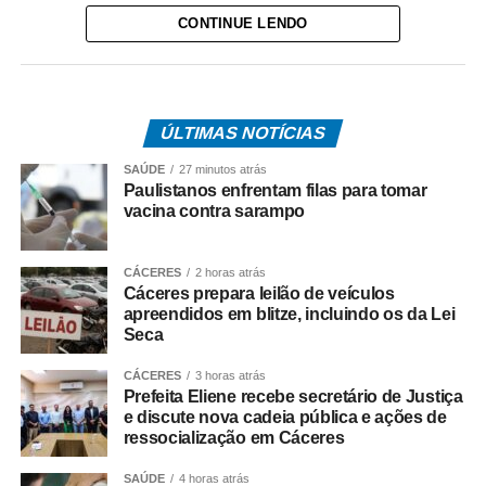
CONTINUE LENDO
Cáceres e secretários municipais.
Entre os principais assuntos tratados esteve a construção
de uma nova Cadeia Pública em Cáceres,
empreendimento que deverá ampliar e modernizar a
ÚLTIMAS NOTÍCIAS
estrutura penitenciária do município, proporcionando
SAÚDE
27 minutos atrás
melhores condições de funcionamento do sistema e
Paulistanos enfrentam filas para tomar
fortalecendo as políticas de segurança pública na região.
vacina contra sarampo
Durante a reunião, os representantes do Governo de
CÁCERES
2 horas atrás
Mato Grosso também reforçaram a importância das
Cáceres prepara leilão de veículos
políticas de ressocialização, qualificação profissional e
apreendidos em blitze, incluindo os da Lei
preparação para o mercado de trabalho destinadas às
Seca
pessoas privadas de liberdade e aos egressos do
CÁCERES
3 horas atrás
sistema prisional.
Prefeita Eliene recebe secretário de Justiça
e discute nova cadeia pública e ações de
Uma das possibilidades discutidas foi o estabelecimento
ressocialização em Cáceres
de parceria entre o Estado e o Município para a produção
de artefatos de concreto dentro da unidade prisional. Pela
SAÚDE
4 horas atrás