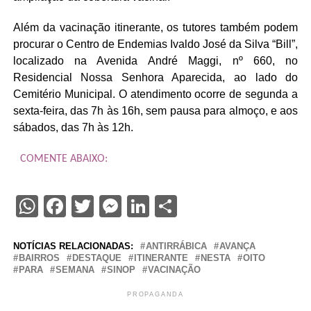
Além da vacinação itinerante, os tutores também podem
procurar o Centro de Endemias Ivaldo José da Silva “Bill”,
localizado na Avenida André Maggi, nº 660, no
Residencial Nossa Senhora Aparecida, ao lado do
Cemitério Municipal. O atendimento ocorre de segunda a
sexta-feira, das 7h às 16h, sem pausa para almoço, e aos
sábados, das 7h às 12h.
COMENTE ABAIXO:
WhatsApp
Facebook
Twitter
Messenger
LinkedIn
Share
NOTÍCIAS RELACIONADAS:
ANTIRRÁBICA
AVANÇA
BAIRROS
DESTAQUE
ITINERANTE
NESTA
OITO
PARA
SEMANA
SINOP
VACINAÇÃO
PROPAGANDA