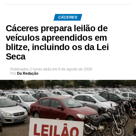
CÁCERES
Cáceres prepara leilão de
veículos apreendidos em
blitze, incluindo os da Lei
Seca
Publicados
2 horas atrás
em
8 de agosto de 2026
Por
Da Redação