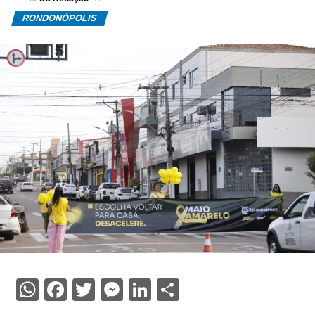
RONDONÓPOLIS
WhatsApp
Facebook
Twitter
Messenger
LinkedIn
Share