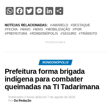
WhatsApp
Facebook
Twitter
Messenger
LinkedIn
Share
NOTÍCIAS RELACIONADAS:
AMARELO
DESTAQUE
FECHA
MAIO
MAIS
MOBILIZAÇÃO
POR
PREFEITURA
RONDONÓPOLIS
SEGURO
TRÂNSITO
PROPAGANDA
RONDONÓPOLIS
Prefeitura forma brigada
indígena para combater
queimadas na TI Tadarimana
Publicados
2 horas atrás
em
7 de agosto de 2026
Por
Da Redação