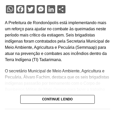
WhatsApp
Facebook
Twitter
Messenger
LinkedIn
Share
A Prefeitura de Rondonópolis está implementando mais
um reforço para ajudar no combate às queimadas neste
período mais crítico da estiagem. Seis brigadistas
indígenas foram contratados pela Secretaria Municipal de
Meio Ambiente, Agricultura e Pecuária (Semmaap) para
atuar na prevenção e combates aos incêndios dentro da
Terra Indígena (TI) Tadarimana.
O secretário Municipal de Meio Ambiente, Agricultura e
Pecuária, Álvaro Fachim, destaca que os seis brigadistas
indígenas passarão por treinamento com o Corpo de
Bombeiros Militar de Mato Grosso para fazer o trabalho
na Tadarimana. O treinamento deve ser realizado nesta
CONTINUE LENDO
próxima semana, na terça-feira (11) e na quinta-feira (13),
com os bombeiros militares em Rondonópolis.