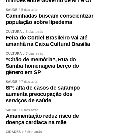
milhões entre Governo de MT e Oi
SAÚDE
5 dias atrás
Caminhadas buscam conscientizar
população sobre lipedema
CULTURA
6 dias atrás
Feira do Cordel Brasileiro vai até
amanhã na Caixa Cultural Brasília
CULTURA
7 dias atrás
“Chão de memória”, Rua do
Samba homenageia berço do
gênero em SP
SAÚDE
7 dias atrás
SP: alta de casos de sarampo
aumenta preocupação dos
serviços de saúde
SAÚDE
5 dias atrás
Amamentação reduz risco de
doença cardíaca na mãe
CIDADES
6 dias atrás