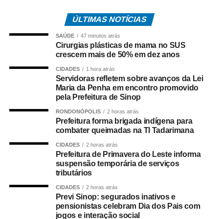
A iniciativa, conforme ressalta o secretário, vai reforçar a
ÚLTIMAS NOTÍCIAS
atuação da Prefeitura no combate às queimadas. O
Município também já criou a brigada mista em uma ação
SAÚDE
47 minutos atrás
conjunta entre a Prefeitura e o Corpo de Bombeiros
Cirurgias plásticas de mama no SUS
crescem mais de 50% em dez anos
Militar. São cinco brigadistas, que são bombeiros
militares, que possibilitam compor uma equipe a mais de
CIDADES
1 hora atrás
combate aos incêndios junto com o Corpo de Bombeiros.
Servidoras refletem sobre avanços da Lei
Maria da Penha em encontro promovido
pela Prefeitura de Sinop
Ainda na Tadarimana, o secretário explica que estão
sendo feitos os aceiros ao redor da aldeia. Os aceiros são
RONDONÓPOLIS
2 horas atrás
Prefeitura forma brigada indígena para
faixas de terra sem vegetação que são utilizados para
combater queimadas na TI Tadarimana
prevenir e ajudar no combate aos incêndios em áreas de
CIDADES
2 horas atrás
vegetação.
Prefeitura de Primavera do Leste informa
suspensão temporária de serviços
COMENTE ABAIXO:
tributários
CIDADES
2 horas atrás
Previ Sinop: segurados inativos e
WhatsApp
Facebook
Twitter
Messenger
LinkedIn
Share
pensionistas celebram Dia dos Pais com
jogos e interação social