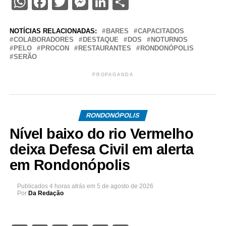
WhatsApp
Facebook
Twitter
Messenger
LinkedIn
Share
NOTÍCIAS RELACIONADAS:
BARES
CAPACITADOS
COLABORADORES
DESTAQUE
DOS
NOTURNOS
PELO
PROCON
RESTAURANTES
RONDONÓPOLIS
SERÃO
PROPAGANDA
RONDONÓPOLIS
Nível baixo do rio Vermelho
deixa Defesa Civil em alerta
em Rondonópolis
Publicados
4 horas atrás
em
5 de agosto de 2026
Por
Da Redação