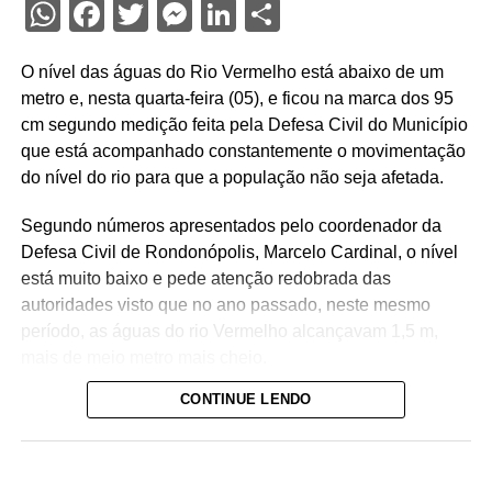
WhatsApp
Facebook
Twitter
Messenger
LinkedIn
Share
O nível das águas do Rio Vermelho está abaixo de um
metro e, nesta quarta-feira (05), e ficou na marca dos 95
cm segundo medição feita pela Defesa Civil do Município
que está acompanhado constantemente o movimentação
do nível do rio para que a população não seja afetada.
Segundo números apresentados pelo coordenador da
Defesa Civil de Rondonópolis, Marcelo Cardinal, o nível
está muito baixo e pede atenção redobrada das
autoridades visto que no ano passado, neste mesmo
período, as águas do rio Vermelho alcançavam 1,5 m,
mais de meio metro mais cheio.
CONTINUE LENDO
Apesar da Defesa Civil ainda não ter emitido nenhum tipo
de alerta para a população, Cardinal comentou que é
interessante que os famílias utilizem a água de forma
consciente para evitar no decorrer dos dias não seja