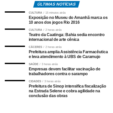
ÚLTIMAS NOTÍCIAS
necessário fazer nenhum tipo de racionamento na
distribuição de água.
CULTURA
15 minutos atrás
Exposição no Museu do Amanhã marca os
O Serviço de Saneamento Ambiental de Rondonópolis
10 anos dos jogos Rio 2016
(Sanear), responsável pela captação, tratamento e
CULTURA
2 horas atrás
distribuição da água no Município ainda não foi
Teatro da Caatinga: Bahia sedia encontro
internacional de arte cênica
prejudicado, mas também segue atento caso o nível
continue baixando dificultando o trabalho na estação de
CÁCERES
2 horas atrás
captação.
Prefeitura amplia Assistência Farmacêutica
e leva atendimento à UBS de Caramujo
SAÚDE
3 horas atrás
Empresas devem facilitar vacinação de
trabalhadores contra o sarampo
COMENTE ABAIXO:
CIDADES
3 horas atrás
Prefeitura de Sinop intensifica fiscalização
WhatsApp
Facebook
Twitter
Messenger
LinkedIn
Share
na Estrada Selene e cobra agilidade na
conclusão das obras