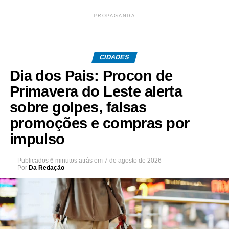
PROPAGANDA
CIDADES
Dia dos Pais: Procon de
Primavera do Leste alerta
sobre golpes, falsas
promoções e compras por
impulso
Publicados
6 minutos atrás
em
7 de agosto de 2026
Por
Da Redação