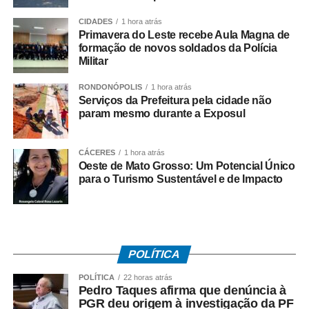
CIDADES
1 hora atrás
Antes de fechar a compra, o consumidor deve pesquisar
Primavera do Leste recebe Aula Magna de
formação de novos soldados da Polícia
os valores em diferentes estabelecimentos e analisar com
Militar
atenção as condições das promoções. Também é
importante verificar o preço praticado anteriormente, as
RONDONÓPOLIS
1 hora atrás
formas de pagamento e o valor final de eventuais
Serviços da Prefeitura pela cidade não
param mesmo durante a Exposul
parcelamentos.
CÁCERES
1 hora atrás
Oeste de Mato Grosso: Um Potencial Único
“É importante verificar quanto o produto custava antes da
para o Turismo Sustentável e de Impacto
promoção, como ele está sendo apresentado agora e
quais são realmente as condições daquela oferta. O
consumidor precisa observar se no parcelamento não
estão incluídos outros serviços, seguros ou
POLÍTICA
financiamentos que aumentam o valor final da compra”,
alerta Aline.
POLÍTICA
22 horas atrás
Pedro Taques afirma que denúncia à
PGR deu origem à investigação da PF