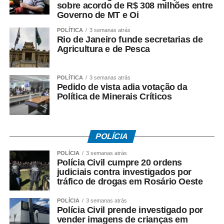
sobre acordo de R$ 308 milhões entre
Governo de MT e Oi
O Procon também recomenda verificar a qualidade, as
POLÍTICA
3 semanas atrás
características, a garantia e a procedência do produto,
Rio de Janeiro funde secretarias de
além de guardar todos os documentos relacionados à
Agricultura e de Pesca
aquisição.
POLÍTICA
3 semanas atrás
Pedido de vista adia votação da
Política de Minerais Críticos
Nota fiscal é importante para garantir direitos
POLÍCIA
A nota fiscal e os comprovantes de pagamento são
POLÍCIA
3 semanas atrás
fundamentais para comprovar a relação de consumo em
Polícia Civil cumpre 20 ordens
casos de defeito, necessidade de assistência técnica ou
judiciais contra investigados por
eventual reclamação.
tráfico de drogas em Rosário Oeste
POLÍCIA
3 semanas atrás
Polícia Civil prende investigado por
vender imagens de crianças em