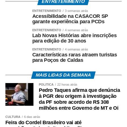
ENTRETENIMENTO
ENTRETENIMENTO
3 semanas atrás
“Temos esse costume em cidades do interior, onde muitas
Acessibilidade na CASACOR SP
lojas fazem a troca como uma cortesia ao cliente. Porém,
garante experiência para PCDs
pela legislação, a troca não é obrigatória. Quando a
ENTRETENIMENTO
4 semanas atrás
empresa oferece esse benefício, é importante que o
Lab Novas Histórias abre inscrições
para edição de 30 anos
consumidor saiba quais são as regras, condições e prazo
para realizar a troca”, explica Aline.
ENTRETENIMENTO
4 semanas atrás
Características raras atraem turistas
para Poços de Caldas
Compras pela internet exigem atenção
MAIS LIDAS DA SEMANA
POLÍTICA
22 horas atrás
Pedro Taques afirma que denúncia
à PGR deu origem à investigação
Para quem optar pelas compras online, o Procon
da PF sobre acordo de R$ 308
recomenda atenção redobrada. Antes de efetuar o
milhões entre Governo de MT e Oi
pagamento, o consumidor deve verificar a reputação da
CULTURA
6 dias atrás
empresa, CNPJ, endereço, canais de atendimento e
Feira do Cordel Brasileiro vai até
referências em plataformas de reclamação.