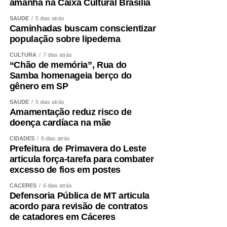
amanhã na Caixa Cultural Brasília
SAÚDE
5 dias atrás
Caminhadas buscam conscientizar
população sobre lipedema
Também é importante conferir se o site acessado é
realmente oficial e evitar links recebidos por mensagens
CULTURA
7 dias atrás
“Chão de memória”, Rua do
ou redes sociais que possam direcionar para páginas
Samba homenageia berço do
falsas.
gênero em SP
SAÚDE
5 dias atrás
Amamentação reduz risco de
Nas compras realizadas fora do estabelecimento
doença cardíaca na mãe
comercial, como pela internet, telefone ou catálogo, existe
CIDADES
6 dias atrás
o direito de arrependimento previsto no Código de Defesa
Prefeitura de Primavera do Leste
do Consumidor.
articula força-tarefa para combater
excesso de fios em postes
CÁCERES
6 dias atrás
Defensoria Pública de MT articula
“Nas compras virtuais, a partir do recebimento do produto,
acordo para revisão de contratos
o consumidor tem sete dias para desistir da compra e
de catadores em Cáceres