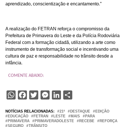
aprendizado, conscientização e encantamento.”
A realização do FETRAN reforça o compromisso da
Prefeitura de Primavera do Leste e da Polícia Rodoviária
Federal com a formação cidadã, utilizando a arte como
instrumento de transformação social e incentivando uma
cultura de paz e responsabilidade no trânsito desde a
infância.
COMENTE ABAIXO:
WhatsApp
Facebook
Twitter
Messenger
LinkedIn
Share
NOTÍCIAS RELACIONADAS:
21ª
DESTAQUE
EDIÇÃO
EDUCAÇÃO
FETRAN
LESTE
MAIS
PARA
PRIMAVERA
PRIMAVERADOLESTE
RECEBE
REFORÇA
SEGURO
TRÂNSITO