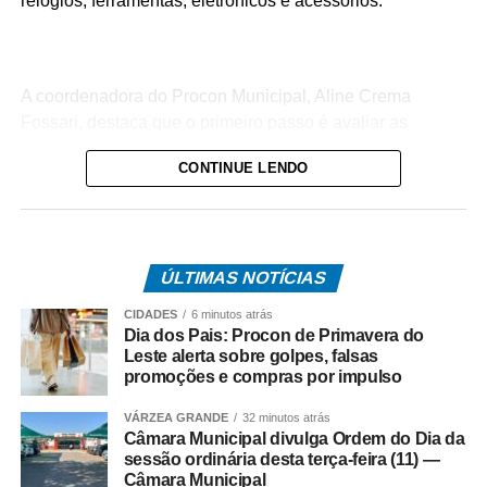
relógios, ferramentas, eletrônicos e acessórios.
A coordenadora do Procon Municipal, Aline Crema
Fossari, destaca que o primeiro passo é avaliar as
condições financeiras antes de assumir qualquer
CONTINUE LENDO
compromisso.
“Não é porque estamos nessa época que a pessoa tem
ÚLTIMAS NOTÍCIAS
que comprar. Primeiro é necessário fazer uma análise
CIDADES
6 minutos atrás
das condições financeiras para não se endividar e não
Dia dos Pais: Procon de Primavera do
entrar em um sufoco posteriormente”, orienta.
Leste alerta sobre golpes, falsas
promoções e compras por impulso
VÁRZEA GRANDE
32 minutos atrás
Câmara Municipal divulga Ordem do Dia da
Pesquisa de preços ajuda a evitar falsas promoções
sessão ordinária desta terça-feira (11) —
Câmara Municipal