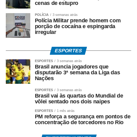
“É fundamental que o consumidor tenha toda a
cenas de estupro
documentação da compra, porque ela é a comprovação
da relação de consumo”, reforça a coordenadora.
POLÍCIA
3 semanas atrás
Polícia Militar prende homem com
porção de cocaína e espingarda
irregular
Troca de produtos em lojas físicas
ESPORTES
ESPORTES
3 semanas atrás
Brasil anuncia jogadores que
Outro ponto que costuma gerar dúvidas durante o período
disputarão 3ª semana da Liga das
de compras é a possibilidade de troca de presentes.
Nações
ESPORTES
3 semanas atrás
Brasil vai às quartas do Mundial de
vôlei sentado nos dois naipes
Em compras realizadas presencialmente, a loja não é
obrigada a trocar um produto sem defeito apenas porque
ESPORTES
1 mês atrás
PM reforça a segurança em pontos de
o consumidor mudou de ideia, escolheu o tamanho
concentração de torcedores no Rio
errado ou não gostou da cor ou do modelo.