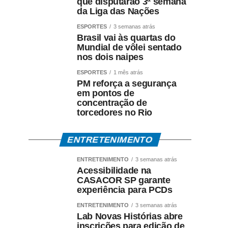
que disputarão 3ª semana
da Liga das Nações
ESPORTES
3 semanas atrás
Brasil vai às quartas do
Mundial de vôlei sentado
nos dois naipes
ESPORTES
1 mês atrás
PM reforça a segurança
em pontos de
concentração de
torcedores no Rio
ENTRETENIMENTO
ENTRETENIMENTO
3 semanas atrás
Acessibilidade na
CASACOR SP garante
experiência para PCDs
ENTRETENIMENTO
3 semanas atrás
Lab Novas Histórias abre
inscrições para edição de