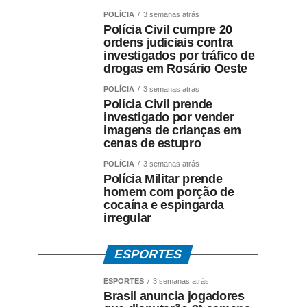
POLÍCIA
3 semanas atrás
Polícia Civil cumpre 20
ordens judiciais contra
investigados por tráfico de
drogas em Rosário Oeste
POLÍCIA
3 semanas atrás
Polícia Civil prende
investigado por vender
imagens de crianças em
cenas de estupro
POLÍCIA
3 semanas atrás
Polícia Militar prende
homem com porção de
cocaína e espingarda
irregular
ESPORTES
ESPORTES
3 semanas atrás
Brasil anuncia jogadores