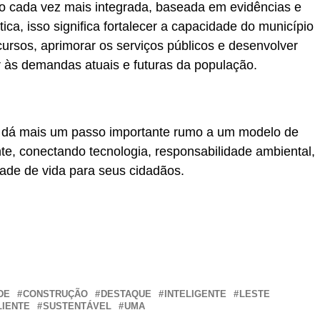
ão cada vez mais integrada, baseada em evidências e
ca, isso significa fortalecer a capacidade do município
recursos, aprimorar os serviços públicos e desenvolver
er às demandas atuais e futuras da população.
te dá mais um passo importante rumo a um modelo de
ente, conectando tecnologia, responsabilidade ambiental,
ade de vida para seus cidadãos.
r
In
re
DE
CONSTRUÇÃO
DESTAQUE
INTELIGENTE
LESTE
LIENTE
SUSTENTÁVEL
UMA