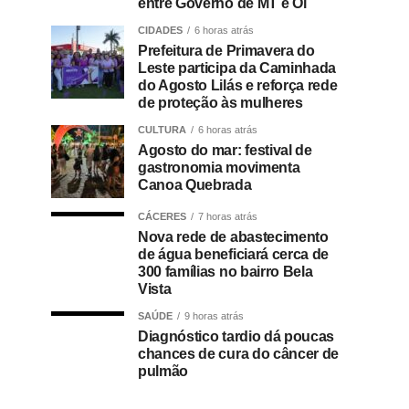
entre Governo de MT e Oi
CIDADES
6 horas atrás
Prefeitura de Primavera do
Leste participa da Caminhada
do Agosto Lilás e reforça rede
de proteção às mulheres
CULTURA
6 horas atrás
Agosto do mar: festival de
gastronomia movimenta
Canoa Quebrada
CÁCERES
7 horas atrás
Nova rede de abastecimento
de água beneficiará cerca de
300 famílias no bairro Bela
Vista
SAÚDE
9 horas atrás
Diagnóstico tardio dá poucas
chances de cura do câncer de
pulmão