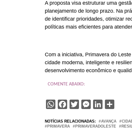
A proposta visa estruturar uma gest
planejamento de longo prazo. Na práti
de identificar prioridades, otimizar 
políticas mais eficientes para atend
Com a iniciativa, Primavera do Les
cidade moderna, inteligente e resili
desenvolvimento econômico e qualid
COMENTE ABAIXO:
WhatsApp
Facebook
Twitter
Messenge
Linked
Sha
NOTÍCIAS RELACIONADAS:
AVANÇA
CIDA
PRIMAVERA
PRIMAVERADOLESTE
RESI