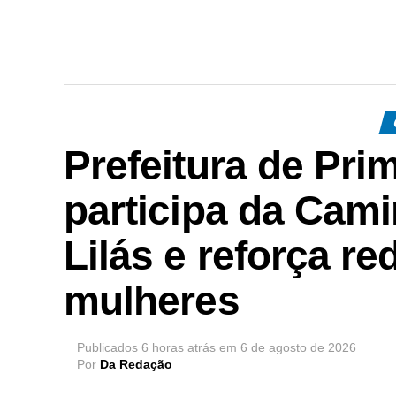
Prefeitura de Pri
participa da Cam
Lilás e reforça r
mulheres
Publicados
6 horas atrás
em
6 de agosto de 2026
Por
Da Redação