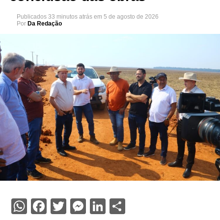
Publicados
33 minutos atrás
em
5 de agosto de 2026
Por
Da Redação
WhatsApp
Facebook
Twitter
Messenger
LinkedIn
Share