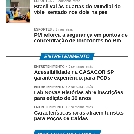
ESPORTES
3 semanas atrás
Brasil vai às quartas do Mundial de
Fiscalização juntamente com o Poder Legislativo
vôlei sentado nos dois naipes
Os vereadores presentes também se manifestaram sobre
a situação encontrada durante a vistoria.
ESPORTES
1 mês atrás
PM reforça a segurança em pontos de
concentração de torcedores no Rio
“Saio daqui triste. O proprietário da empresa foi
convidado e não compareceu. Esperamos que amanhã
ele apareça na Prefeitura para que esse problema seja
ENTRETENIMENTO
resolvido de uma vez por todas”, declarou Zezinho
ENTRETENIMENTO
3 semanas atrás
Construtor.
Acessibilidade na CASACOR SP
garante experiência para PCDs
“Há dois anos a obra já deveria estar pronta. Empresas
ENTRETENIMENTO
3 semanas atrás
vêm de fora, ganham a licitação e fazem isso. A
Lab Novas Histórias abre inscrições
para edição de 30 anos
sociedade paga por isso e espera pela obra. Estamos
cobrando uma decisão: ou a empresa termina a obra ou
ENTRETENIMENTO
3 semanas atrás
Características raras atraem turistas
devolve o dinheiro e vai embora. Não podemos aceitar
para Poços de Caldas
esse tipo de situação”, afirmou Ênio da Brígida.
“Essa é uma obra que já está bastante atrasada. Fizemos