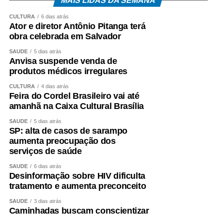
MAIS LIDAS DA SEMANA
uma força-tarefa e estamos cobrando não apenas essa
CULTURA
6 dias atrás
obra, mas também outras frentes de trabalho, para que,
Ator e diretor Antônio Pitanga terá
quando chegar o período de chuvas, Sinop não fique
obra celebrada em Salvador
novamente enfrentando problemas. A Estrada Selene
SAÚDE
5 dias atrás
merece esse apoio, e a comunidade merece uma
Anvisa suspende venda de
solução”, destacou Toninho Bernardes.
produtos médicos irregulares
CULTURA
4 dias atrás
O vereador Célio Garcia lembrou a importância da obra e
Feira do Cordel Brasileiro vai até
o esforço realizado para a obtenção dos recursos.
amanhã na Caixa Cultural Brasília
“Conseguimos, junto com o deputado Dilmar Dal’Bosco,
SAÚDE
5 dias atrás
mais de R$ 4 milhões para serem investidos aqui.
SP: alta de casos de sarampo
Evidentemente, está acontecendo essa problemática, e
aumenta preocupação dos
isso nos entristece, porque houve muito trabalho para
serviços de saúde
conquistar esse recurso. O nosso papel, enquanto
SAÚDE
6 dias atrás
representantes da população, é continuar cobrando. Se a
Desinformação sobre HIV dificulta
empresa não dá conta de fazer, infelizmente terá que sair
tratamento e aumenta preconceito
para que outra possa concluir o pavimento asfáltico e
SAÚDE
3 dias atrás
trazer mais qualidade de vida para a nossa comunidade”,
Caminhadas buscam conscientizar