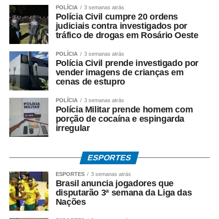
cobrando. Estamos no limite das notificações para tomar
POLÍCIA
3 semanas atrás
uma providência: ou a empresa traz o maquinário e dá
Polícia Civil cumpre 20 ordens
judiciais contra investigados por
celeridade à obra ou será feita a rescisão do contrato, em
tráfico de drogas em Rosário Oeste
uma medida mais drástica”, apontou.
POLÍCIA
3 semanas atrás
O secretário de Governo e Planejamento Estratégico,
Polícia Civil prende investigado por
Klayton Gonçalves, ressaltou o trabalho contínuo de
vender imagens de crianças em
cenas de estupro
fiscalização realizado pelo município e pela Câmara de
Vereadores. “Temos fiscais de obras e engenheiros que
POLÍCIA
3 semanas atrás
acompanham a execução diária. Esses apontamentos
Polícia Militar prende homem com
sobre o andamento das obras são o que acendem os
porção de cocaína e espingarda
irregular
alertas. Também lembramos da fiscalização contínua dos
vereadores. Amanhã, vamos convidá-los para participar
de uma reunião no gabinete, juntamente com a Câmara
ESPORTES
de Vereadores e os técnicos, para apontar, a partir dali,
ESPORTES
3 semanas atrás
um prazo e um formato de decisão, assim como
Brasil anuncia jogadores que
aconteceram nas demais obras, que percebemos a
disputarão 3ª semana da Liga das
evolução, o andamento e a solução que a sociedade
Nações
espera”, afirmou.