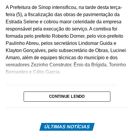
A Prefeitura de Sinop intensificou, na tarde desta terça-
feira (5), a fiscalização das obras de pavimentação da
Estrada Selene e cobrou maior celeridade da empresa
responsável pela execução do serviço. A comitiva foi
formada pelo prefeito Roberto Dorner, pelo vice-prefeito
Paulinho Abreu, pelos secretários Lindomar Guida e
Klayton Gonçalves, pelo subsecretário de Obras, Lucinei
Amaro, além de equipes técnicas do município e dos
vereadores Zezinho Construtor, Ênio da Brígida, Toninho
Bernardes e Célio Garcia.
O proprietário da empresa vencedora da licitação foi
convidado para acompanhar a vistoria, mas não
CONTINUE LENDO
compareceu. Diante disso, a administração municipal e
os parlamentares decidiram convocá-lo para uma reunião
na Prefeitura, a fim de definir medidas, solucionar os
problemas identificados e estabelecer um cronograma
ÚLTIMAS NOTÍCIAS
para a conclusão dos trabalhos.