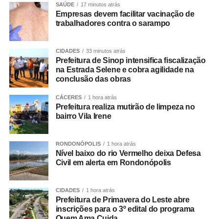
SAÚDE
17 minutos atrás
A Estrada Selene é uma importante via de acesso às
Empresas devem facilitar vacinação de
trabalhadores contra o sarampo
comunidades rurais da região e desempenha papel
fundamental no escoamento da produção agrícola,
atendendo desde grandes produtores até agricultores
CIDADES
33 minutos atrás
familiares.
Prefeitura de Sinop intensifica fiscalização
na Estrada Selene e cobra agilidade na
conclusão das obras
A obra foi iniciada em 2024 e contempla a pavimentação
de 6,8 quilômetros, com investimento total de R$ 10,4
CÁCERES
1 hora atrás
milhões. Desse valor, R$ 4,2 milhões são provenientes
Prefeitura realiza mutirão de limpeza no
de convênio firmado com o Governo do Estado de Mato
bairro Vila Irene
Grosso, articulado pelo deputado estadual Dilmar
Dal’Bosco em parceria com o vereador Célio Garcia.
RONDONÓPOLIS
1 hora atrás
Nível baixo do rio Vermelho deixa Defesa
Durante a visita, o prefeito Roberto Dorner demonstrou
Civil em alerta em Rondonópolis
insatisfação com a situação. “A empresa começou o
trabalho, mas não tem máquinas. Chamamos o
CIDADES
1 hora atrás
responsável para discutirmos esse problema aqui em
Prefeitura de Primavera do Leste abre
cima da estrada, onde está acontecendo a obra, e ele não
inscrições para o 3º edital do programa
Quem Ama Cuida