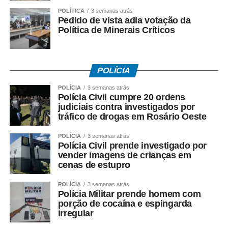
consumidor conta com o direito de arrependimento. A
POLÍTICA
3 semanas atrás
legislação garante o cancelamento da compra em até
Pedido de vista adia votação da
sete dias após a contratação ou o recebimento do
Política de Minerais Críticos
produto, com direito à devolução dos valores pagos.
Em caso de defeito, todos os produtos possuem garantia
POLÍCIA
legal. O prazo para reclamação é de 30 dias para bens
não duráveis, como flores e alimentos, e de 90 dias para
POLÍCIA
3 semanas atrás
Polícia Civil cumpre 20 ordens
produtos duráveis, entre eles roupas, calçados,
judiciais contra investigados por
eletroeletrônicos e aparelhos celulares.
tráfico de drogas em Rosário Oeste
O Procon de Sorriso reforça que consumidores que
POLÍCIA
3 semanas atrás
encontrarem irregularidades ou tiverem dúvidas sobre
Polícia Civil prende investigado por
vender imagens de crianças em
seus direitos podem procurar atendimento e orientação
cenas de estupro
junto ao órgão. O Procon conta com uma unidade no
Ganha Tempo Central e um posto de atendimento no
POLÍCIA
3 semanas atrás
Ganha Tempo da Zona Leste. Para acionar o órgão de
Polícia Militar prende homem com
porção de cocaína e espingarda
defesa do consumidor, também é possível entrar em
irregular
contato pelo Disk Denúncia 0800 000 4723 ou ainda pelo