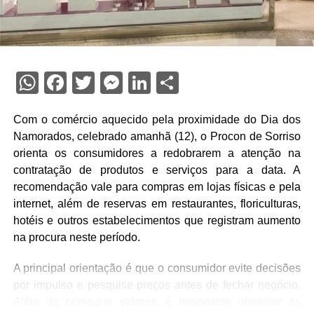
WhatsApp
Facebook
Twitter
Messenger
LinkedIn
Share
Com o comércio aquecido pela proximidade do Dia dos
Namorados, celebrado amanhã (12), o Procon de Sorriso
orienta os consumidores a redobrarem a atenção na
contratação de produtos e serviços para a data. A
recomendação vale para compras em lojas físicas e pela
internet, além de reservas em restaurantes, floriculturas,
hotéis e outros estabelecimentos que registram aumento
na procura neste período.
A principal orientação é que o consumidor evite decisões
por impulso e pesquise preços antes de fechar negócio.
Além de comparar valores, é importante observar as