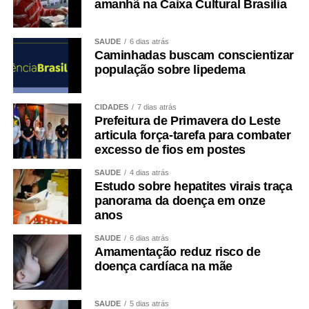
amanhã na Caixa Cultural Brasília
SAÚDE
6 dias atrás
Caminhadas buscam conscientizar
população sobre lipedema
CIDADES
7 dias atrás
Prefeitura de Primavera do Leste
articula força-tarefa para combater
excesso de fios em postes
SAÚDE
4 dias atrás
Estudo sobre hepatites virais traça
panorama da doença em onze
anos
SAÚDE
6 dias atrás
Amamentação reduz risco de
doença cardíaca na mãe
SAÚDE
5 dias atrás