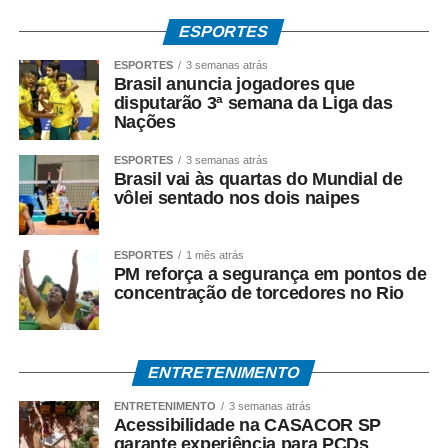
(66) 99938 1091.
ESPORTES
COMENTE ABAIXO:
ESPORTES
3 semanas atrás
Brasil anuncia jogadores que
disputarão 3ª semana da Liga das
WhatsApp
Facebook
Twitter
Messenger
LinkedIn
Share
Nações
ESPORTES
3 semanas atrás
Brasil vai às quartas do Mundial de
vôlei sentado nos dois naipes
ESPORTES
1 mês atrás
PM reforça a segurança em pontos de
concentração de torcedores no Rio
ENTRETENIMENTO
ENTRETENIMENTO
3 semanas atrás
Acessibilidade na CASACOR SP
garante experiência para PCDs