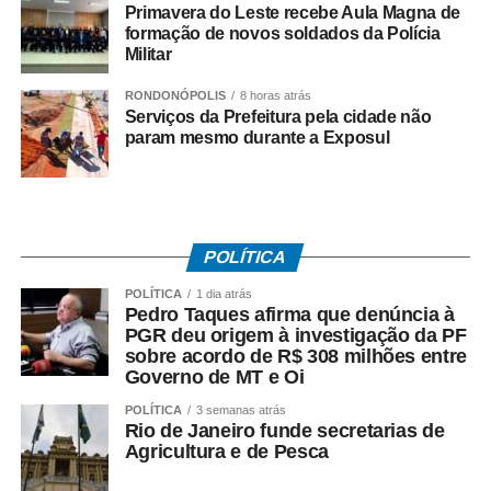
exigidas.
Primavera do Leste recebe Aula Magna de
formação de novos soldados da Polícia
Militar
A orientação também se estende aos serviços de
hospedagem. Informações sobre acomodações, preços e
RONDONÓPOLIS
8 horas atrás
formas de pagamento devem estar disponíveis de
Serviços da Prefeitura pela cidade não
maneira clara ao consumidor. Nos casos de frigobar, os
param mesmo durante a Exposul
valores dos produtos oferecidos precisam ser informados
antecipadamente.
Outro ponto que costuma gerar dúvidas é a troca de
POLÍTICA
presentes. O Procon lembra que o Código de Defesa do
Consumidor não obriga os estabelecimentos a realizarem
POLÍTICA
1 dia atrás
Pedro Taques afirma que denúncia à
trocas por motivos relacionados a tamanho, cor ou
PGR deu origem à investigação da PF
preferência pessoal. Nessas situações, a substituição do
sobre acordo de R$ 308 milhões entre
produto depende da política adotada pela empresa, que
Governo de MT e Oi
deve ser consultada antes da compra.
POLÍTICA
3 semanas atrás
Rio de Janeiro funde secretarias de
Já nas compras realizadas fora do estabelecimento
Agricultura e de Pesca
comercial, como pela internet, telefone ou aplicativos, o