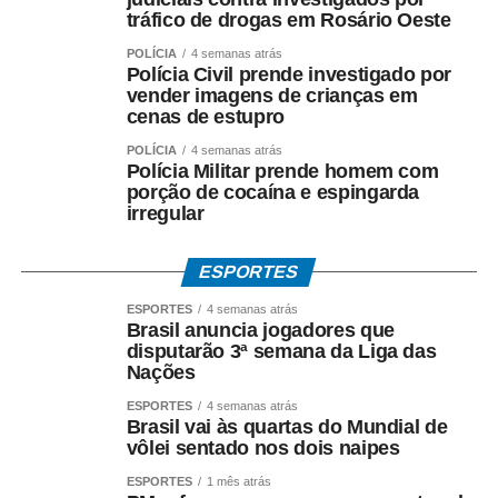
Em caso de defeito, todos os produtos possuem garantia
tráfico de drogas em Rosário Oeste
legal. O prazo para reclamação é de 30 dias para bens
POLÍCIA
4 semanas atrás
não duráveis, como flores e alimentos, e de 90 dias para
Polícia Civil prende investigado por
produtos duráveis, entre eles roupas, calçados,
vender imagens de crianças em
eletroeletrônicos e aparelhos celulares.
cenas de estupro
POLÍCIA
4 semanas atrás
O Procon de Sorriso reforça que consumidores que
Polícia Militar prende homem com
encontrarem irregularidades ou tiverem dúvidas sobre
porção de cocaína e espingarda
irregular
seus direitos podem procurar atendimento e orientação
junto ao órgão. O Procon conta com uma unidade no
Ganha Tempo Central e um posto de atendimento no
ESPORTES
Ganha Tempo da Zona Leste. Para acionar o órgão de
ESPORTES
4 semanas atrás
defesa do consumidor, também é possível entrar em
Brasil anuncia jogadores que
contato pelo Disk Denúncia 0800 000 4723 ou ainda pelo
disputarão 3ª semana da Liga das
Nações
(66) 99938 1091.
ESPORTES
4 semanas atrás
COMENTE ABAIXO:
Brasil vai às quartas do Mundial de
vôlei sentado nos dois naipes
ESPORTES
1 mês atrás