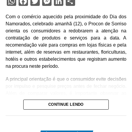
WhatsApp
Facebook
Twitter
Messenger
LinkedIn
Share
Com o comércio aquecido pela proximidade do Dia dos
Namorados, celebrado amanhã (12), o Procon de Sorriso
orienta os consumidores a redobrarem a atenção na
contratação de produtos e serviços para a data. A
recomendação vale para compras em lojas físicas e pela
internet, além de reservas em restaurantes, floriculturas,
hotéis e outros estabelecimentos que registram aumento
na procura neste período.
A principal orientação é que o consumidor evite decisões
por impulso e pesquise preços antes de fechar negócio.
Além de comparar valores, é importante observar as
condições de pagamento, verificando possíveis
CONTINUE LENDO
diferenças entre compras à vista e parceladas, bem como
a incidência de juros que podem elevar
significativamente o custo final do presente.