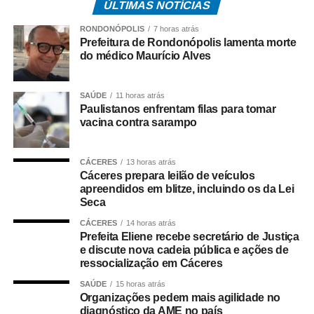
ÚLTIMAS NOTÍCIAS
Entre os itens mais procurados para a data estão flores,
cestas temáticas e presentes personalizados. Nesses
RONDONÓPOLIS
7 horas atrás
casos, o Procon recomenda que todas as características
Prefeitura de Rondonópolis lamenta morte
do médico Maurício Alves
da encomenda sejam registradas de forma clara,
incluindo descrição dos produtos, quantidade, tipo de
embalagem, horário de entrega e eventuais taxas
SAÚDE
11 horas atrás
cobradas pelo serviço.
Paulistanos enfrentam filas para tomar
vacina contra sarampo
Para os casais que pretendem comemorar a data em
bares e restaurantes, a atenção deve estar voltada às
CÁCERES
13 horas atrás
cobranças adicionais. Taxas de serviço e couvert artístico
Cáceres prepara leilão de veículos
precisam ser informados previamente ao consumidor,
apreendidos em blitze, incluindo os da Lei
Seca
enquanto cobranças de consumação mínima, multa por
perda de comanda ou taxa de desperdício não podem ser
CÁCERES
14 horas atrás
Prefeita Eliene recebe secretário de Justiça
exigidas.
e discute nova cadeia pública e ações de
ressocialização em Cáceres
A orientação também se estende aos serviços de
SAÚDE
15 horas atrás
hospedagem. Informações sobre acomodações, preços e
Organizações pedem mais agilidade no
formas de pagamento devem estar disponíveis de
diagnóstico da AME no país