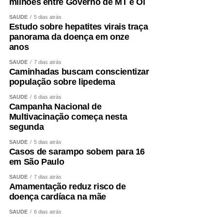
milhões entre Governo de MT e Oi
SAÚDE
5 dias atrás
Estudo sobre hepatites virais traça
panorama da doença em onze
anos
SAÚDE
7 dias atrás
Caminhadas buscam conscientizar
população sobre lipedema
SAÚDE
6 dias atrás
Campanha Nacional de
Multivacinação começa nesta
segunda
SAÚDE
5 dias atrás
Casos de sarampo sobem para 16
em São Paulo
SAÚDE
7 dias atrás
Amamentação reduz risco de
doença cardíaca na mãe
SAÚDE
6 dias atrás