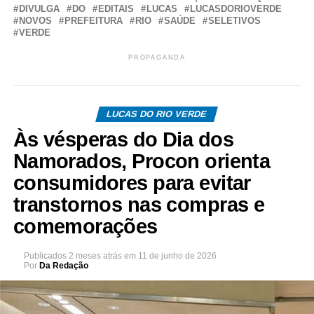
DIVULGA
DO
EDITAIS
LUCAS
LUCASDORIOVERDE
NOVOS
PREFEITURA
RIO
SAÚDE
SELETIVOS
VERDE
PROPAGANDA
LUCAS DO RIO VERDE
Às vésperas do Dia dos
Namorados, Procon orienta
consumidores para evitar
transtornos nas compras e
comemorações
Publicados
2 meses atrás
em
11 de junho de 2026
Por
Da Redação