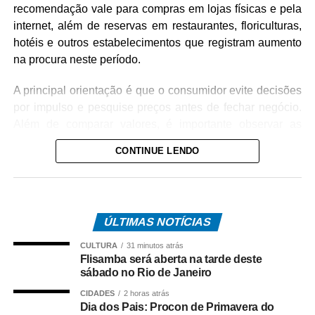
recomendação vale para compras em lojas físicas e pela
internet, além de reservas em restaurantes, floriculturas,
hotéis e outros estabelecimentos que registram aumento
na procura neste período.
A principal orientação é que o consumidor evite decisões
por impulso e pesquise preços antes de fechar negócio.
Além de comparar valores, é importante observar as
condições de pagamento, verificando possíveis
CONTINUE LENDO
diferenças entre compras à vista e parceladas, bem como
a incidência de juros que podem elevar
significativamente o custo final do presente.
ÚLTIMAS NOTÍCIAS
Entre os itens mais procurados para a data estão flores,
cestas temáticas e presentes personalizados. Nesses
CULTURA
31 minutos atrás
casos, o Procon recomenda que todas as características
Flisamba será aberta na tarde deste
sábado no Rio de Janeiro
da encomenda sejam registradas de forma clara,
incluindo descrição dos produtos, quantidade, tipo de
CIDADES
2 horas atrás
embalagem, horário de entrega e eventuais taxas
Dia dos Pais: Procon de Primavera do