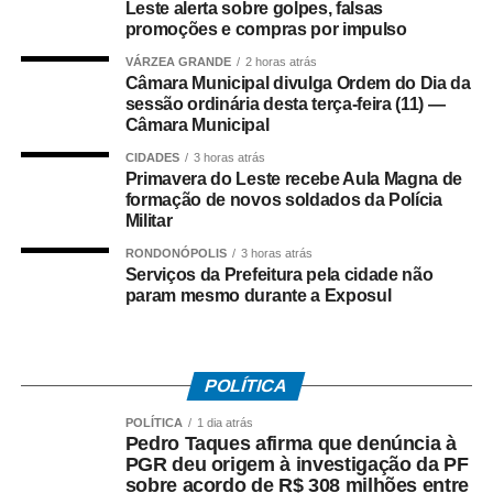
Leste alerta sobre golpes, falsas
cobradas pelo serviço.
promoções e compras por impulso
Para os casais que pretendem comemorar a data em
VÁRZEA GRANDE
2 horas atrás
Câmara Municipal divulga Ordem do Dia da
bares e restaurantes, a atenção deve estar voltada às
sessão ordinária desta terça-feira (11) —
cobranças adicionais. Taxas de serviço e couvert artístico
Câmara Municipal
precisam ser informados previamente ao consumidor,
CIDADES
3 horas atrás
enquanto cobranças de consumação mínima, multa por
Primavera do Leste recebe Aula Magna de
perda de comanda ou taxa de desperdício não podem ser
formação de novos soldados da Polícia
exigidas.
Militar
RONDONÓPOLIS
3 horas atrás
A orientação também se estende aos serviços de
Serviços da Prefeitura pela cidade não
hospedagem. Informações sobre acomodações, preços e
param mesmo durante a Exposul
formas de pagamento devem estar disponíveis de
maneira clara ao consumidor. Nos casos de frigobar, os
valores dos produtos oferecidos precisam ser informados
POLÍTICA
antecipadamente.
POLÍTICA
1 dia atrás
Pedro Taques afirma que denúncia à
Outro ponto que costuma gerar dúvidas é a troca de
PGR deu origem à investigação da PF
presentes. O Procon lembra que o Código de Defesa do
sobre acordo de R$ 308 milhões entre