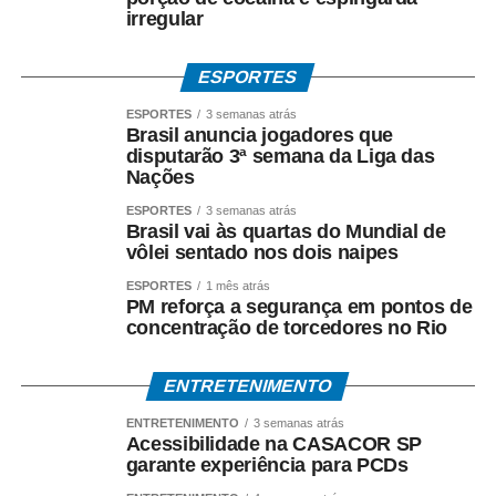
O Procon de Sorriso reforça que consumidores que
irregular
encontrarem irregularidades ou tiverem dúvidas sobre
seus direitos podem procurar atendimento e orientação
ESPORTES
junto ao órgão. O Procon conta com uma unidade no
Ganha Tempo Central e um posto de atendimento no
ESPORTES
3 semanas atrás
Brasil anuncia jogadores que
Ganha Tempo da Zona Leste. Para acionar o órgão de
disputarão 3ª semana da Liga das
defesa do consumidor, também é possível entrar em
Nações
contato pelo Disk Denúncia 0800 000 4723 ou ainda pelo
ESPORTES
3 semanas atrás
(66) 99938 1091.
Brasil vai às quartas do Mundial de
vôlei sentado nos dois naipes
COMENTE ABAIXO:
ESPORTES
1 mês atrás
PM reforça a segurança em pontos de
concentração de torcedores no Rio
WhatsApp
Facebook
Twitter
Messenger
LinkedIn
Share
ENTRETENIMENTO
ENTRETENIMENTO
3 semanas atrás
Acessibilidade na CASACOR SP
garante experiência para PCDs