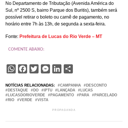
No Departamento de Tributação (Avenida América do
Sul, nº 2500 S, bairro Parque dos Buritis), também será
possível retirar o boleto ou carnê de pagamento, no
horário entre 7h às 13h, de segunda a sexta-feira.
Fonte:
Prefeitura de Lucas do Rio Verde – MT
COMENTE ABAIXO:
WhatsApp
Facebook
Twitter
Messenger
LinkedIn
Share
NOTÍCIAS RELACIONADAS:
CAMPANHA
DESCONTO
DESTAQUE
DO
IPTU
LANÇADA
LUCAS
LUCASDORIOVERDE
PAGAMENTO
PARA
PARCELADO
RIO
VERDE
VISTA
PROPAGANDA