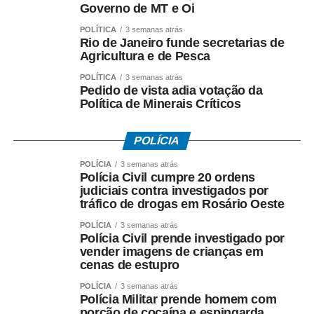
Consumidor não obriga os estabelecimentos a realizarem
Governo de MT e Oi
trocas por motivos relacionados a tamanho, cor ou
POLÍTICA
3 semanas atrás
preferência pessoal. Nessas situações, a substituição do
Rio de Janeiro funde secretarias de
Agricultura e de Pesca
produto depende da política adotada pela empresa, que
deve ser consultada antes da compra.
POLÍTICA
3 semanas atrás
Pedido de vista adia votação da
Política de Minerais Críticos
Já nas compras realizadas fora do estabelecimento
comercial, como pela internet, telefone ou aplicativos, o
consumidor conta com o direito de arrependimento. A
POLÍCIA
legislação garante o cancelamento da compra em até
POLÍCIA
3 semanas atrás
sete dias após a contratação ou o recebimento do
Polícia Civil cumpre 20 ordens
produto, com direito à devolução dos valores pagos.
judiciais contra investigados por
tráfico de drogas em Rosário Oeste
Em caso de defeito, todos os produtos possuem garantia
POLÍCIA
3 semanas atrás
legal. O prazo para reclamação é de 30 dias para bens
Polícia Civil prende investigado por
vender imagens de crianças em
não duráveis, como flores e alimentos, e de 90 dias para
cenas de estupro
produtos duráveis, entre eles roupas, calçados,
eletroeletrônicos e aparelhos celulares.
POLÍCIA
3 semanas atrás
Polícia Militar prende homem com
porção de cocaína e espingarda