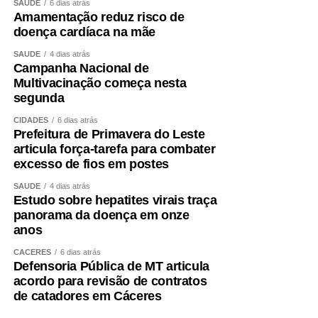
SAÚDE
6 dias atrás
Amamentação reduz risco de
doença cardíaca na mãe
SAÚDE
4 dias atrás
Campanha Nacional de
Multivacinação começa nesta
segunda
CIDADES
6 dias atrás
Prefeitura de Primavera do Leste
articula força-tarefa para combater
excesso de fios em postes
SAÚDE
4 dias atrás
Estudo sobre hepatites virais traça
panorama da doença em onze
anos
CÁCERES
6 dias atrás
Defensoria Pública de MT articula
acordo para revisão de contratos
de catadores em Cáceres