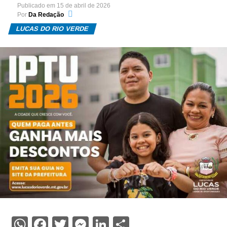
Publicado em
15 de abril de 2026
Por
Da Redação
LUCAS DO RIO VERDE
WhatsApp
Facebook
Twitter
Messenger
LinkedIn
Share