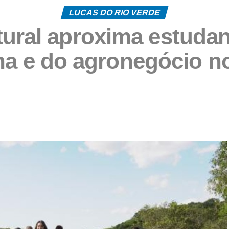
LUCAS DO RIO VERDE
tural aproxima estudan
na e do agronegócio n