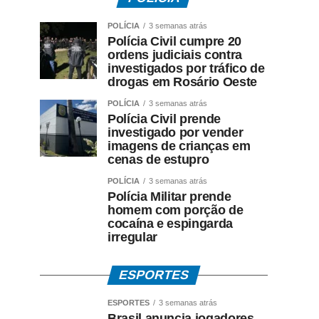
POLÍCIA
3 semanas atrás
Polícia Civil cumpre 20
ordens judiciais contra
investigados por tráfico de
drogas em Rosário Oeste
POLÍCIA
3 semanas atrás
Polícia Civil prende
investigado por vender
imagens de crianças em
cenas de estupro
POLÍCIA
3 semanas atrás
Polícia Militar prende
homem com porção de
cocaína e espingarda
irregular
ESPORTES
ESPORTES
3 semanas atrás
Brasil anuncia jogadores