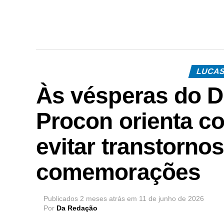
LUCAS
Às vésperas do D
Procon orienta c
evitar transtorno
comemorações
Publicados
2 meses atrás
em
11 de junho de 2026
Por
Da Redação