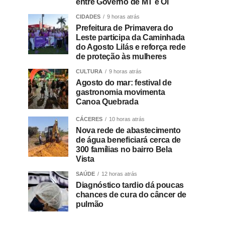
entre Governo de MT e Oi
CIDADES
9 horas atrás
Prefeitura de Primavera do
Leste participa da Caminhada
do Agosto Lilás e reforça rede
de proteção às mulheres
CULTURA
9 horas atrás
Agosto do mar: festival de
gastronomia movimenta
Canoa Quebrada
CÁCERES
10 horas atrás
Nova rede de abastecimento
de água beneficiará cerca de
300 famílias no bairro Bela
Vista
SAÚDE
12 horas atrás
Diagnóstico tardio dá poucas
chances de cura do câncer de
pulmão