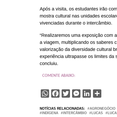
Após a visita, os estudantes irão co
mostra cultural nas unidades escolar
vivenciadas durante o intercâmbio.
“Realizaremos uma exposição com ap
a viagem, multiplicando os saberes c
valorização da diversidade cultural 
experiência ultrapasse os limites da
concluiu.
COMENTE ABAIXO:
WhatsApp
Facebook
Twitter
Messenge
Linked
Sha
NOTÍCIAS RELACIONADAS:
AGRONEGÓCIO
INDÍGENA
INTERCÂMBIO
LUCAS
LUCA