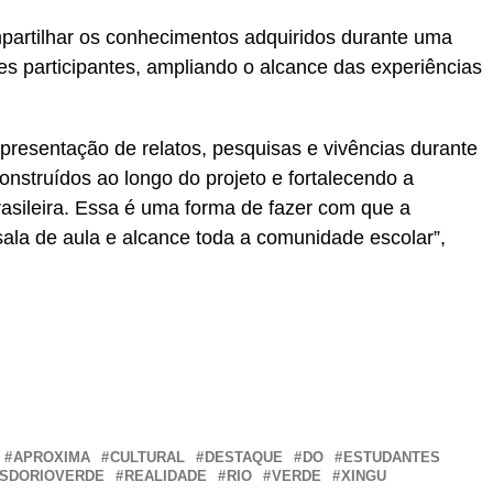
mpartilhar os conhecimentos adquiridos durante uma
es participantes, ampliando o alcance das experiências
resentação de relatos, pesquisas e vivências durante
onstruídos ao longo do projeto e fortalecendo a
brasileira. Essa é uma forma de fazer com que a
 sala de aula e alcance toda a comunidade escolar”,
r
In
re
APROXIMA
CULTURAL
DESTAQUE
DO
ESTUDANTES
SDORIOVERDE
REALIDADE
RIO
VERDE
XINGU