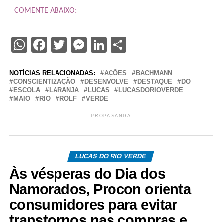
COMENTE ABAIXO:
WhatsApp
Facebook
Twitter
Messenger
LinkedIn
Share
NOTÍCIAS RELACIONADAS:
AÇÕES
BACHMANN
CONSCIENTIZAÇÃO
DESENVOLVE
DESTAQUE
DO
ESCOLA
LARANJA
LUCAS
LUCASDORIOVERDE
MAIO
RIO
ROLF
VERDE
PROPAGANDA
LUCAS DO RIO VERDE
Às vésperas do Dia dos
Namorados, Procon orienta
consumidores para evitar
transtornos nas compras e