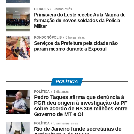
perda de comanda ou taxa de desperdício não podem ser
CIDADES
5 horas atrás
exigidas.
Primavera do Leste recebe Aula Magna de
formação de novos soldados da Polícia
Militar
A orientação também se estende aos serviços de
hospedagem. Informações sobre acomodações, preços e
RONDONÓPOLIS
5 horas atrás
formas de pagamento devem estar disponíveis de
Serviços da Prefeitura pela cidade não
maneira clara ao consumidor. Nos casos de frigobar, os
param mesmo durante a Exposul
valores dos produtos oferecidos precisam ser informados
antecipadamente.
Outro ponto que costuma gerar dúvidas é a troca de
POLÍTICA
presentes. O Procon lembra que o Código de Defesa do
Consumidor não obriga os estabelecimentos a realizarem
POLÍTICA
1 dia atrás
Pedro Taques afirma que denúncia à
trocas por motivos relacionados a tamanho, cor ou
PGR deu origem à investigação da PF
preferência pessoal. Nessas situações, a substituição do
sobre acordo de R$ 308 milhões entre
produto depende da política adotada pela empresa, que
Governo de MT e Oi
deve ser consultada antes da compra.
POLÍTICA
3 semanas atrás
Rio de Janeiro funde secretarias de
Já nas compras realizadas fora do estabelecimento