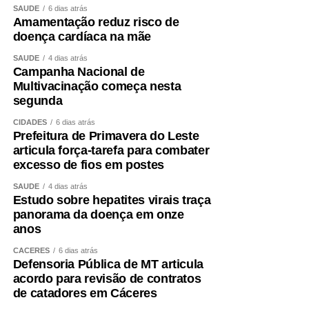
SAÚDE
6 dias atrás
Amamentação reduz risco de
doença cardíaca na mãe
SAÚDE
4 dias atrás
Campanha Nacional de
Multivacinação começa nesta
segunda
CIDADES
6 dias atrás
Prefeitura de Primavera do Leste
articula força-tarefa para combater
excesso de fios em postes
SAÚDE
4 dias atrás
Estudo sobre hepatites virais traça
panorama da doença em onze
anos
CÁCERES
6 dias atrás
Defensoria Pública de MT articula
acordo para revisão de contratos
de catadores em Cáceres