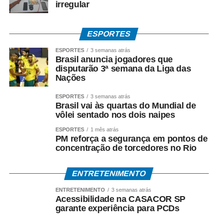
irregular
contato pelo Disk Denúncia 0800 000 4723 ou ainda pelo
(66) 99938 1091.
ESPORTES
COMENTE ABAIXO:
ESPORTES
3 semanas atrás
Brasil anuncia jogadores que
disputarão 3ª semana da Liga das
WhatsApp
Facebook
Twitter
Messenger
LinkedIn
Share
Nações
ESPORTES
3 semanas atrás
Brasil vai às quartas do Mundial de
vôlei sentado nos dois naipes
ESPORTES
1 mês atrás
PM reforça a segurança em pontos de
concentração de torcedores no Rio
ENTRETENIMENTO
ENTRETENIMENTO
3 semanas atrás
Acessibilidade na CASACOR SP
garante experiência para PCDs