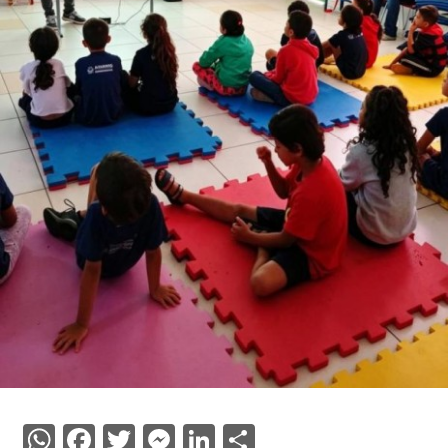
WhatsApp
Facebook
Twitter
Messenger
LinkedIn
Share